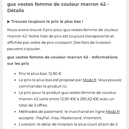
gus vestes femme de couleur marron 42 -
Tablettes tactiles
Détails
Tondeuses cheveux & barbe
▶ Trouvez toujours le prix le plus bas !
Téléphonie
Nous avons trouvé 3 prix pour gus vestes femme de couleur
Téléviseurs
marron 42. Notre liste de prix est toujours transparente et
Télévision & vidéo
affichée par ordre de prix croissant. Des frais de livraison
peuvent s'ajouter.
Électroménager
gus vestes femme de couleur marron 42 - Informations
sur les prix
Prix le plus bas: 12,90 €
Le prix le plus bas est proposé par
Modz.fr
. Vous pouvez
commander le produit ici.
Le prix pour le produit gus vestes femme de couleur
marron 42 varie entre 12,90 €€ à 290,62 €€ avec un
total de 3 offres.
Méthodes de paiement:
le marchand en ligne
Modz.fr
accepte : PayPal, Visa, Mastercard, Virement.
Livraison:
le délai de livraison le plus court allant de 5