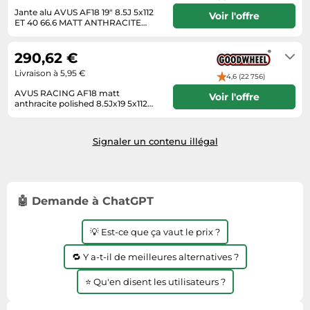
Informatique
Vélos
Jante alu AVUS AF18 19" 8.5J 5x112
Voir l'offre
Taille-haies
ET 40 66.6 MATT ANTHRACITE
Jeux électroniques
Vélos biking
POLISHED
Livrera sous 9 - 22 jours ouvrables
Techniques de mesure
Lave-linge
après réception du paiement.
Vêtements de sport
290,62 €
Textiles de maison
Machines à coudre
Équipement outdoor
Livraison à 5,95 €
4,6 (22 756)
Tondeuses
Montres connectées
AVUS RACING AF18 matt
Voir l'offre
anthracite polished 8.5Jx19 5x112
Tronçonneuses
Médias
ET40
en stock, délai de livraison 1-3 jours
Tuyaux d'arrosage
ouvrés
Objectifs photo
Signaler un contenu illégal
Éclairage
Ordinateurs portables
Éviers
Photo
Plaques de cuisson
🤖 Demande à ChatGPT
Reflex numériques
💡 Est-ce que ça vaut le prix ?
Robots de cuisine
🔁 Y a-t-il de meilleures alternatives ?
Réfrigérateurs
Smartphones
⭐ Qu'en disent les utilisateurs ?
Sèche-linge