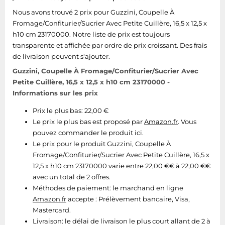
Tablettes tactiles
Nous avons trouvé 2 prix pour Guzzini, Coupelle À
Fromage/Confiturier/Sucrier Avec Petite Cuillère, 16,5 x 12,5 x
Tondeuses cheveux & barbe
h10 cm 23170000. Notre liste de prix est toujours
Téléphonie
transparente et affichée par ordre de prix croissant. Des frais
de livraison peuvent s'ajouter.
Téléviseurs
Guzzini, Coupelle À Fromage/Confiturier/Sucrier Avec
Télévision & vidéo
Petite Cuillère, 16,5 x 12,5 x h10 cm 23170000 -
Électroménager
Informations sur les prix
Prix le plus bas: 22,00 €
Le prix le plus bas est proposé par
Amazon.fr
. Vous
pouvez commander le produit ici.
Le prix pour le produit Guzzini, Coupelle À
Fromage/Confiturier/Sucrier Avec Petite Cuillère, 16,5 x
12,5 x h10 cm 23170000 varie entre 22,00 €€ à 22,00 €€
avec un total de 2 offres.
Méthodes de paiement:
le marchand en ligne
Amazon.fr
accepte : Prélèvement bancaire, Visa,
Mastercard.
Livraison:
le délai de livraison le plus court allant de 2 à