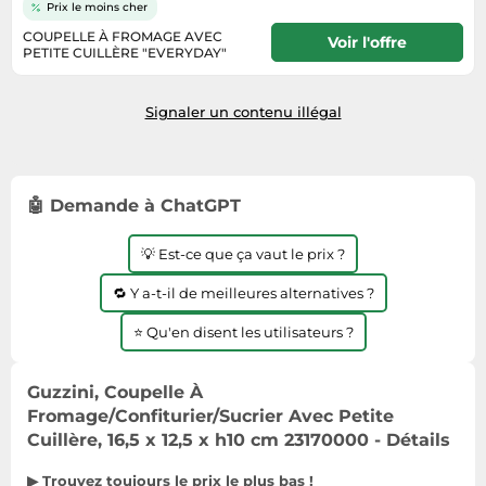
Informatique
Prix le moins cher
Vélos
Taille-haies
COUPELLE À FROMAGE AVEC
Jeux électroniques
Voir l'offre
Vélos biking
PETITE CUILLÈRE "EVERYDAY"
Techniques de mesure
Lave-linge
6 jours
Vêtements de sport
Textiles de maison
Machines à coudre
Signaler un contenu illégal
Équipement outdoor
Tondeuses
Montres connectées
Tronçonneuses
Médias
Tuyaux d'arrosage
🤖 Demande à ChatGPT
Objectifs photo
Éclairage
Ordinateurs portables
💡 Est-ce que ça vaut le prix ?
Éviers
Photo
🔁 Y a-t-il de meilleures alternatives ?
Plaques de cuisson
⭐ Qu'en disent les utilisateurs ?
Reflex numériques
Robots de cuisine
Guzzini, Coupelle À
Réfrigérateurs
Fromage/Confiturier/Sucrier Avec Petite
Cuillère, 16,5 x 12,5 x h10 cm 23170000 - Détails
Smartphones
Sèche-linge
▶ Trouvez toujours le prix le plus bas !