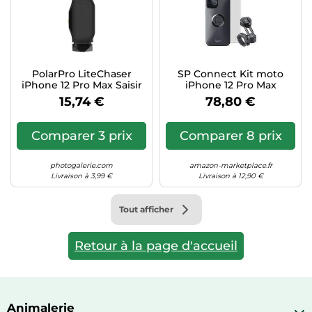
Informatique
Vélos
Taille-haies
Jeux électroniques
Vélos biking
Techniques de mesure
Lave-linge
Vêtements de sport
Textiles de maison
Machines à coudre
Équipement outdoor
PolarPro LiteChaser
SP Connect Kit moto
Tondeuses
iPhone 12 Pro Max Saisir
iPhone 12 Pro Max
Montres connectées
15,74 €
78,80 €
Tronçonneuses
Médias
Tuyaux d'arrosage
Objectifs photo
Comparer 3 prix
Comparer 8 prix
Éclairage
Ordinateurs portables
photogalerie.com
amazon-marketplace.fr
Éviers
Photo
Livraison à 3,99 €
Livraison à 12,90 €
Plaques de cuisson
Tout afficher
Reflex numériques
Robots de cuisine
Retour à la page d'accueil
Réfrigérateurs
Smartphones
Sèche-linge
Animalerie