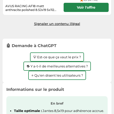
Informatique
Vélos
AVUS RACING AF18 matt
Taille-haies
Voir l'offre
Jeux électroniques
anthracite polished 8.5Jx19 5x112
Vélos biking
ET30
en stock, délai de livraison 1-3 jours
Techniques de mesure
Lave-linge
ouvrés
Vêtements de sport
Textiles de maison
Signaler un contenu illégal
Machines à coudre
Équipement outdoor
Tondeuses
Montres connectées
Tronçonneuses
Médias
🤖 Demande à ChatGPT
Tuyaux d'arrosage
Objectifs photo
Éclairage
Ordinateurs portables
💡 Est-ce que ça vaut le prix ?
Éviers
Photo
🔁 Y a-t-il de meilleures alternatives ?
Plaques de cuisson
⭐ Qu'en disent les utilisateurs ?
Reflex numériques
Robots de cuisine
Informations sur le produit
Réfrigérateurs
En bref
Smartphones
Taille optimale :
Jantes 8,5x19 pour adhérence accrue.
Sèche-linge