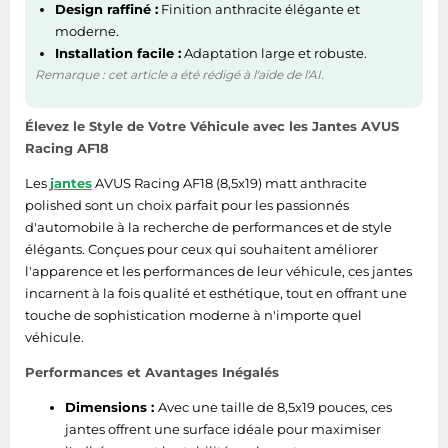
Design raffiné :
Finition anthracite élégante et
Tablettes tactiles
moderne.
Tondeuses cheveux & barbe
Installation facile :
Adaptation large et robuste.
Remarque : cet article a été rédigé à l'aide de l'AI.
Téléphonie
Téléviseurs
Élevez le Style de Votre Véhicule avec les Jantes AVUS
Télévision & vidéo
Racing AF18
Électroménager
Les
jantes
AVUS Racing AF18 (8,5x19) matt anthracite
polished sont un choix parfait pour les passionnés
d'automobile à la recherche de performances et de style
élégants. Conçues pour ceux qui souhaitent améliorer
l'apparence et les performances de leur véhicule, ces jantes
incarnent à la fois qualité et esthétique, tout en offrant une
touche de sophistication moderne à n'importe quel
véhicule.
Performances et Avantages Inégalés
Dimensions :
Avec une taille de 8,5x19 pouces, ces
jantes offrent une surface idéale pour maximiser