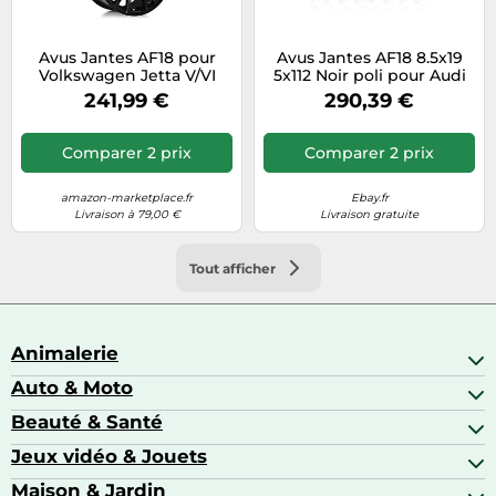
Avus Jantes AF18 pour
Avus Jantes AF18 8.5x19
Volkswagen Jetta V/VI
5x112 Noir poli pour Audi
8.5x19 5x112 Noir E6L
TT Coupé 1AR
241,99 €
290,39 €
Comparer 2 prix
Comparer 2 prix
amazon-marketplace.fr
Ebay.fr
Livraison à 79,00 €
Livraison gratuite
Tout afficher
Animalerie
Auto & Moto
Abris pour animaux sauvages
Aquariophilie
Beauté & Santé
Accessoires auto
Colliers GPS
Attelage & portage
Jeux vidéo & Jouets
Alimentation bébé
Matériel orthopédique pour animaux
Autoradios
Amour & contraception
Maison & Jardin
Accessoires de gaming