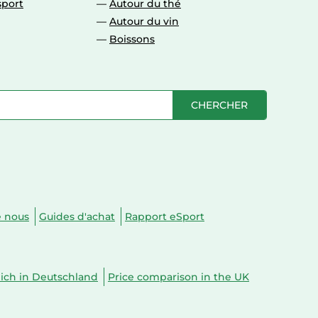
sport
Autour du thé
Autour du vin
Boissons
CHERCHER
e nous
Guides d'achat
Rapport eSport
eich in Deutschland
Price comparison in the UK