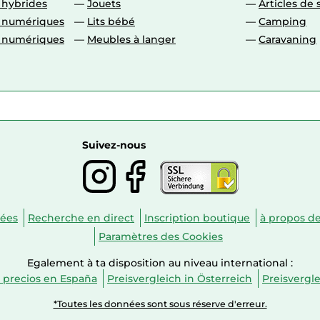
 hybrides
Jouets
Articles de 
o numériques
Lits bébé
Camping
o numériques
Meubles à langer
Caravaning
Suivez-nous
nées
Recherche en direct
Inscription boutique
à propos d
Paramètres des Cookies
Egalement à ta disposition au niveau international :
 precios en España
Preisvergleich in Österreich
Preisvergl
*Toutes les données sont sous réserve d'erreur.