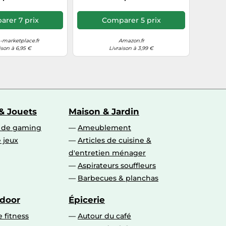
rer 7 prix
Comparer 5 prix
marketplace.fr
Amazon.fr
ison à 6,95 €
Livraison à 3,99 €
& Jouets
Maison & Jardin
s de gaming
Ameublement
 jeux
Articles de cuisine &
d'entretien ménager
Aspirateurs souffleurs
Barbecues & planchas
tdoor
Épicerie
 fitness
Autour du café