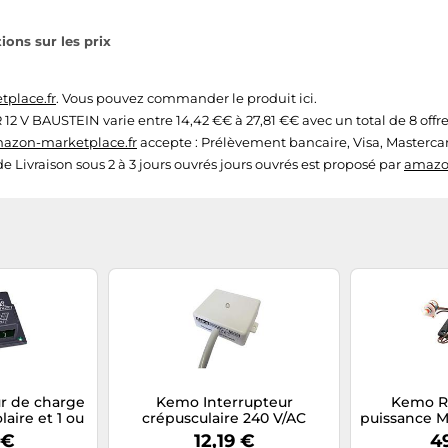
ns sur les prix
place.fr
. Vous pouvez commander le produit ici.
V BAUSTEIN varie entre 14,42 €€ à 27,81 €€ avec un total de 8 offre
azon-marketplace.fr
accepte : Prélèvement bancaire, Visa, Masterca
 de Livraison sous 2 à 3 jours ouvrés jours ouvrés est proposé par
amazo
r de charge
Kemo Interrupteur
Kemo R
aire et 1 ou
crépusculaire 240 V/AC
puissance M
2 V 16 A
Mult
 €
12,19 €
4