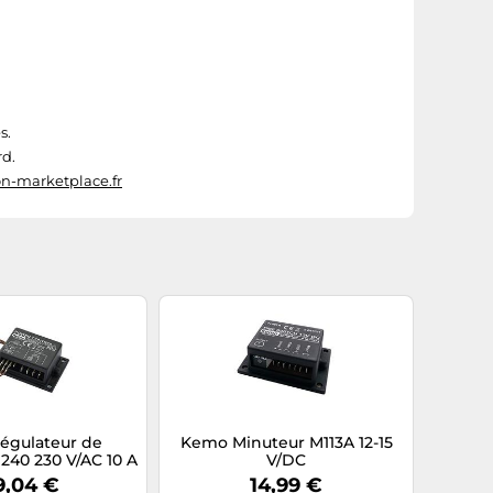
s.
rd.
n-marketplace.fr
égulateur de
Kemo Minuteur M113A 12-15
240 230 V/AC 10 A
V/DC
ifonction
9,04 €
14,99 €