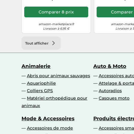
Comparer 8 prix
Comparer 
amazon-marketplace.fr
amazon-market
Livraison à 6,95 €
Livraison à 
Tout afficher
Animalerie
Auto & Moto
Abris pour animaux sauvages
Accessoires aut
Aquariophilie
Attelage & port
Colliers GPS
Autoradios
Matériel orthopédique pour
Casques moto
animaux
Mode & Accessoires
Produits élect
Accessoires de mode
Accessoires sm