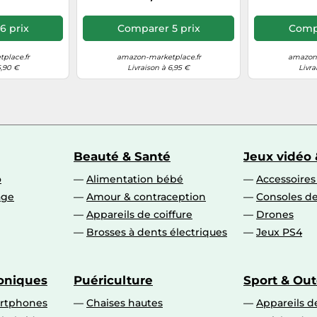
6 prix
Comparer 5 prix
Compa
place.fr
amazon-marketplace.fr
amazon-
5,90 €
Livraison à 6,95 €
Livra
Beauté & Santé
Jeux vidéo 
o
Alimentation bébé
Accessoire
age
Amour & contraception
Consoles de
Appareils de coiffure
Drones
Brosses à dents électriques
Jeux PS4
roniques
Puériculture
Sport & Ou
artphones
Chaises hautes
Appareils de