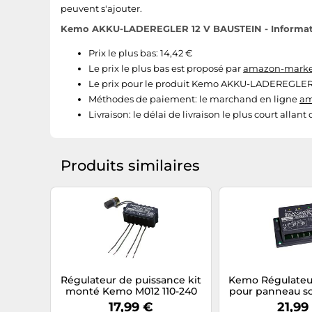
peuvent s'ajouter.
Kemo AKKU-LADEREGLER 12 V BAUSTEIN - Informatio
Prix le plus bas: 14,42 €
Le prix le plus bas est proposé par
amazon-market
Le prix pour le produit Kemo AKKU-LADEREGLER 12 
Méthodes de paiement:
le marchand en ligne
am
Livraison:
le délai de livraison le plus court allant
Produits similaires
Régulateur de puissance kit
Kemo Régulateu
monté Kemo M012 110-240
pour panneau sol
V/AC 50-60 Hz 1 pc(s)
2 batteries 1
17,99 €
21,99