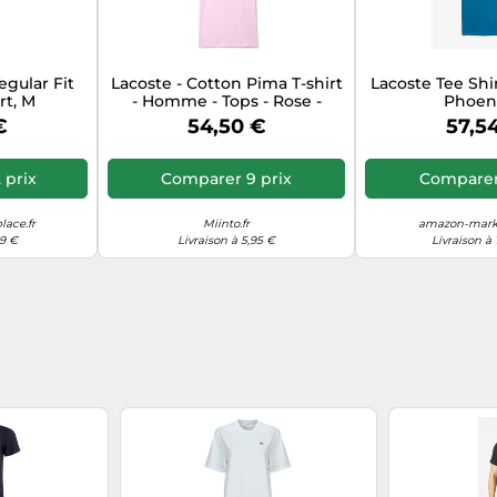
egular Fit
Lacoste - Cotton Pima T-shirt
Lacoste Tee Shi
t, M
- Homme - Tops - Rose -
Phoeni
Taille: 2XL
€
54,50 €
57,5
 prix
Comparer 9 prix
Comparer 
ace.fr
Miinto.fr
amazon-marke
99 €
Livraison à 5,95 €
Livraison à