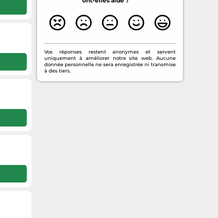
ont-elles aidé ?
e
Vos réponses restent anonymes et servent
uniquement à améliorer notre site web. Aucune
e
donnée personnelle ne sera enregistrée ni transmise
à des tiers.
e
e