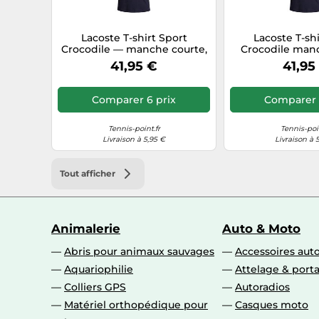
Lacoste T-shirt Sport
Lacoste T-shi
Crocodile — manche courte,
Crocodile man
bleu marine, taille M
bleu mar
41,95 €
41,95
Comparer 6 prix
Comparer 
Tennis-point.fr
Tennis-poin
Livraison à 5,95 €
Livraison à 
Tout afficher
Animalerie
Auto & Moto
Abris pour animaux sauvages
Accessoires aut
Aquariophilie
Attelage & port
Colliers GPS
Autoradios
Matériel orthopédique pour
Casques moto