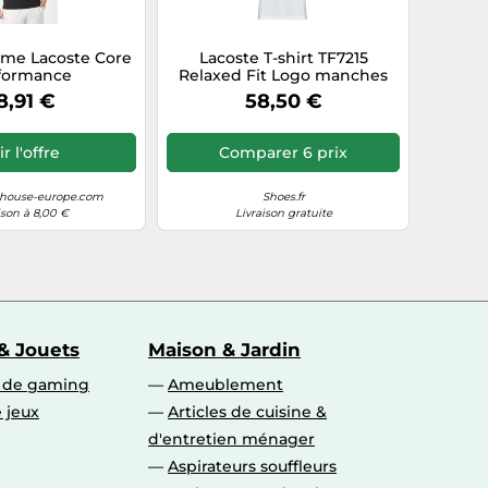
mme Lacoste Core
Lacoste T-shirt TF7215
formance
Relaxed Fit Logo manches
courtes Blanc Femme 40
8,91 €
58,50 €
r l'offre
Comparer 6 prix
ehouse-europe.com
Shoes.fr
ison à 8,00 €
Livraison gratuite
& Jouets
Maison & Jardin
s de gaming
Ameublement
 jeux
Articles de cuisine &
d'entretien ménager
Aspirateurs souffleurs