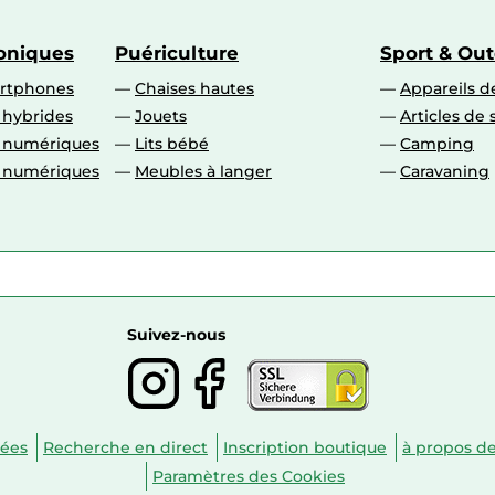
roniques
Puériculture
Sport & Ou
artphones
Chaises hautes
Appareils de
 hybrides
Jouets
Articles de 
o numériques
Lits bébé
Camping
o numériques
Meubles à langer
Caravaning
Suivez-nous
nées
Recherche en direct
Inscription boutique
à propos d
Paramètres des Cookies