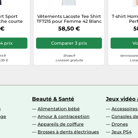
rt Sport
Vêtements Lacoste Tee Shirt
T-shirt Ho
che courte
TF7215 pour Femme 42 Blanc
Per
ine L
 €
58,50 €
5
4 prix
Comparer 3 prix
Voi
t.fr
Shoes.fr
tenniswar
5,95 €
Livraison gratuite
Livra
Beauté & Santé
Jeux vidéo 
o
Alimentation bébé
Accessoire
age
Amour & contraception
Consoles de
Appareils de coiffure
Drones
Brosses à dents électriques
Jeux PS4