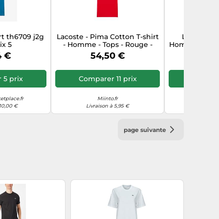
rt th6709 j2g
Lacoste - Pima Cotton T-shirt
Lacoste - 
x 5
- Homme - Tops - Rouge -
Homme - Tops -
Taille: XL
2
4 €
54,50 €
54,
5 prix
Comparer 11 prix
Compare
tplace.fr
Miinto.fr
Mii
 10,00 €
Livraison à 5,95 €
Livraiso
page suivante