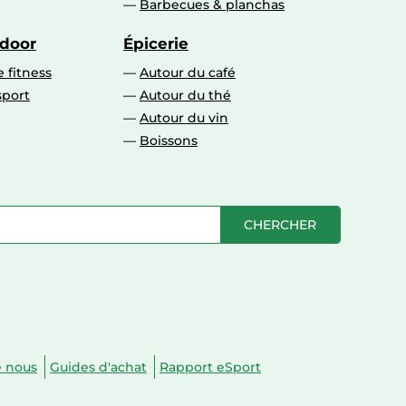
Barbecues & planchas
tdoor
Épicerie
 fitness
Autour du café
sport
Autour du thé
Autour du vin
Boissons
CHERCHER
e nous
Guides d'achat
Rapport eSport