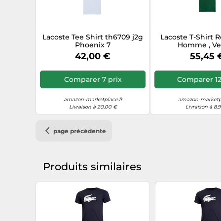
Lacoste Tee Shirt th6709 j2g
Lacoste T-Shirt R
Phoenix 7
Homme , Ver
42,00 €
55,45 
Comparer 7 prix
Comparer 12
amazon-marketplace.fr
amazon-marketpl
Livraison à 20,00 €
Livraison à 8,
page précédente
Produits similaires