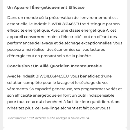
Fonction d'ajout de
Un Appareil Énergétiquement Efficace
Oui
vêtement (pause)
Dans un monde où la préservation de l'environnement est
essentielle, le Indesit BIWDIL861485EU se distingue par son
Capacité nominale
6 kg
efficacité énergétique. Avec une classe énergétique A, cet
(lavage et séchage)
appareil consomme moins d'électricité tout en offrant des
performances de lavage et de séchage exceptionnelles. Vous
Programmes de
Laver et sécher
pouvez ainsi réaliser des économies sur vos factures
séchage
d'énergie tout en prenant soin de la planète.
Quantité de
Conclusion : Un Allié Quotidien Incontournable
programmes de
2
séchage
Avec le Indesit BIWDIL861485EU, vous bénéficiez d'une
solution complète pour le lavage et le séchage de vos
Coton, Cottons 20°C,
vêtements. Sa capacité généreuse, ses programmes variés et
délicat/soie, Eco, Mix, Rapide,
son efficacité énergétique en font un outil indispensable
Programmes de
Rincer et essorer,
pour tous ceux qui cherchent à faciliter leur quotidien. Alors
lavage
Filage/drainage, Synthétiques,
n'hésitez plus, ce lave-linge séchant est fait pour vous !
Laine
Remarque : cet article a été rédigé à l'aide de l'AI.
Nombre de