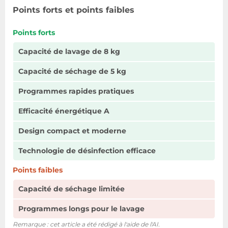
programmes de
14
Points forts et points faibles
lavage
Points forts
Durée de cycle
560 min
lavage et séchage
Capacité de lavage de 8 kg
Durée de cycle de
Capacité de séchage de 5 kg
218 min
lavage
Programmes rapides pratiques
Vitesse d'essorage
1400 tr/min
maximale
Efficacité énergétique A
Design compact et moderne
Capacité nominale
8 kg
(lavage)
Technologie de désinfection efficace
Classe d'efficacité
Points faibles
B
d'essorage
Capacité de séchage limitée
Niveau sonore
70 dB
(essorage)
Programmes longs pour le lavage
Remarque : cet article a été rédigé à l'aide de l'AI.