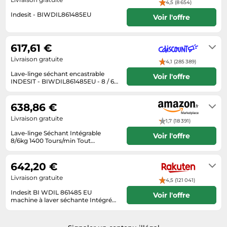
4,5 (8 654)
Tablettes tactiles
Indesit - BIWDIL861485EU
Voir l'offre
Tondeuses cheveux & barbe
5 à 10 jours ouvrés
Téléphonie
617,61 €
Téléviseurs
Livraison gratuite
4,1 (285 389)
Télévision & vidéo
Lave-linge séchant encastrable
Voir l'offre
INDESIT - BIWDIL861485EU - 8 / 6
Électroménager
kg - Induction - L60cm - 1400
4 à 9 jours
trs/min - Blanc
638,86 €
Livraison gratuite
1,7 (18 391)
Lave-linge Séchant Intégrable
Voir l'offre
8/6kg 1400 Tours/min Tout
Intégrable - BIWDIL861485EU
Habituellement expédié sous 3 à 4
jours
642,20 €
Livraison gratuite
4,5 (121 041)
Indesit BI WDIL 861485 EU
Voir l'offre
machine à laver séchante Intégré
Charge avant
Livraison sous 3 a 5 jours