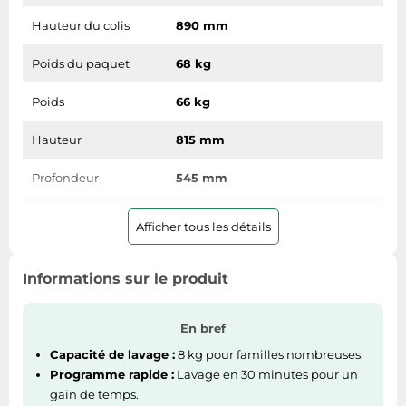
Hauteur du colis
890 mm
Poids du paquet
68 kg
Poids
66 kg
Hauteur
815 mm
Profondeur
545 mm
Largeur
595 mm
Afficher tous les détails
Autres caractéristiques
Informations sur le produit
Période de garantie
2 année(s)
En bref
Pas de rotation
Oui
Capacité de lavage :
8 kg pour familles nombreuses.
Programme rapide :
Lavage en 30 minutes pour un
Ergonomie
gain de temps.