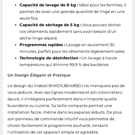
charge
Capacité de lavage de 8 kg :
Idéal pour les familles, il
permet de laver une grande quantité de linge en une
Fonction Rinçage
Oui
seule fois.
Plus
Capacité de séchage de 5 kg :
Vous pouvez sécher
vos vêtements rapidement sans avoir besoin d'un
Demi-charge
Oui
sèche-linge séparé.
Fonction repassage
Programmes rapides :
Lavage en seulement 30
Oui
facile
minutes, parfait pour les vêtements légèrement sales.
Technologie de désinfection :
Un lavage à haute
Reconnaissance de
température qui élimine 99,9 % des bactéries.
chargement
Non
Un Design Élégant et Pratique
automatique
Le design du Indesit BIWDIL861485EU ne manquera pas de
Niveau d'eau auto-
vous séduire. Avec ses lignes modernes et son coloris blanc
Non
ajustable
épuré, il s'intégrera parfaitement dans n'importe quelle
buanderie ou cuisine. Sa taille compacte permet une
Sécurité
installation facile, même dans les espaces réduits. De plus,
Oui
antidébordement
son panneau de commande intuitif vous permettra de
choisir facilement le programme souhaité, rendant
Fonction AquaStop
Non
l'utilisation de cet appareil simple et agréable.