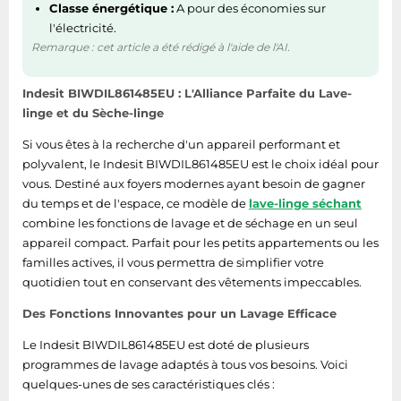
Classe énergétique :
A pour des économies sur
Sécurité enfant
Oui
l'électricité.
Remarque : cet article a été rédigé à l'aide de l'AI.
Indicateur de l'état
d'avancement du
Oui
Indesit BIWDIL861485EU : L'Alliance Parfaite du Lave-
programme
linge et du Sèche-linge
Indication de
Si vous êtes à la recherche d'un appareil performant et
Non
surdosage
polyvalent, le Indesit BIWDIL861485EU est le choix idéal pour
vous. Destiné aux foyers modernes ayant besoin de gagner
Indication du temps
du temps et de l'espace, ce modèle de
lave-linge séchant
Non
restant
combine les fonctions de lavage et de séchage en un seul
appareil compact. Parfait pour les petits appartements ou les
représentation / réalisation
familles actives, il vous permettra de simplifier votre
quotidien tout en conservant des vêtements impeccables.
Système contrôle de
Des Fonctions Innovantes pour un Lavage Efficace
Oui
mousse
Le Indesit BIWDIL861485EU est doté de plusieurs
Système
programmes de lavage adaptés à tous vos besoins. Voici
d'équilibrage de
Oui
quelques-unes de ses caractéristiques clés :