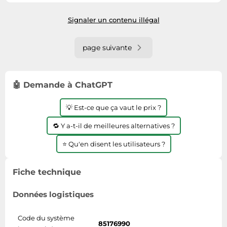
Habituellement expédié sous 5 à 6
jours
Signaler un contenu illégal
page suivante
🤖 Demande à ChatGPT
💡 Est-ce que ça vaut le prix ?
🔁 Y a-t-il de meilleures alternatives ?
⭐ Qu'en disent les utilisateurs ?
Fiche technique
Données logistiques
Code du système
85176990