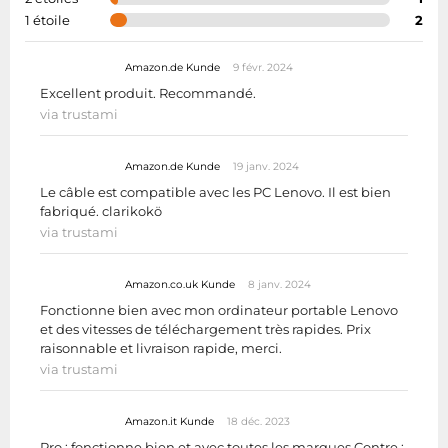
1 étoile
2
Amazon.de Kunde
9 févr. 2024
Excellent produit. Recommandé.
via trustami
Amazon.de Kunde
19 janv. 2024
Le câble est compatible avec les PC Lenovo. Il est bien
fabriqué. clarikokö
via trustami
Amazon.co.uk Kunde
8 janv. 2024
Fonctionne bien avec mon ordinateur portable Lenovo
et des vitesses de téléchargement très rapides. Prix
raisonnable et livraison rapide, merci.
via trustami
Amazon.it Kunde
18 déc. 2023
Pro : fonctionne bien et avec toutes les marques Contre :