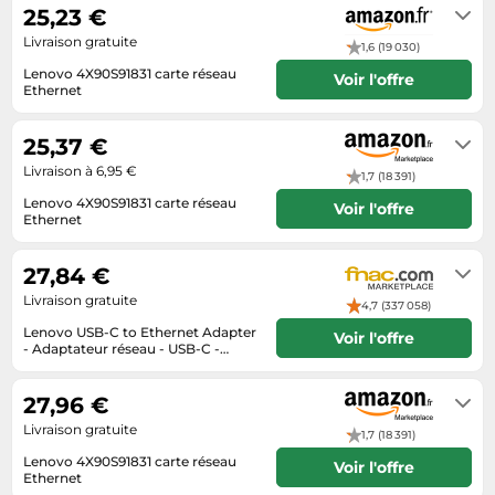
25,23 €
Tablettes tactiles
Livraison gratuite
1,6 (19 030)
Tondeuses cheveux & barbe
Lenovo 4X90S91831 carte réseau
Voir l'offre
Ethernet
Téléphonie
2 à 3 jours ouvrés
Téléviseurs
25,37 €
Télévision & vidéo
Livraison à 6,95 €
1,7 (18 391)
Électroménager
Lenovo 4X90S91831 carte réseau
Voir l'offre
Ethernet
Livraison sous 2 à 3 jours ouvrés
27,84 €
Livraison gratuite
4,7 (337 058)
Lenovo USB-C to Ethernet Adapter
Voir l'offre
- Adaptateur réseau - USB-C -
Gigabit Ethernet x 1 - noir - pour
Se renseigner auprès du vendeur
ThinkPad T16 Gen 4 21QN;
ThinkSmart Hub 11H1 G
27,96 €
Livraison gratuite
1,7 (18 391)
Lenovo 4X90S91831 carte réseau
Voir l'offre
Ethernet