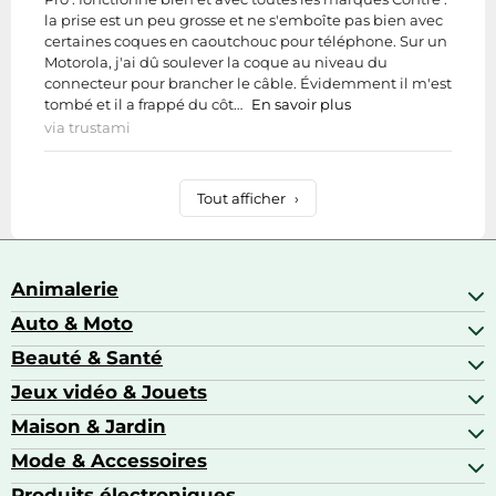
la prise est un peu grosse et ne s'emboîte pas bien avec
certaines coques en caoutchouc pour téléphone. Sur un
Motorola, j'ai dû soulever la coque au niveau du
connecteur pour brancher le câble. Évidemment il m'est
tombé et il a frappé du côt…
En savoir plus
via trustami
Tout afficher
›
Animalerie
Auto & Moto
Abris pour animaux sauvages
Aquariophilie
Beauté & Santé
Accessoires auto
Colliers GPS
Attelage & portage
Jeux vidéo & Jouets
Alimentation bébé
Matériel orthopédique pour animaux
Autoradios
Amour & contraception
Maison & Jardin
Accessoires de gaming
Casques moto
Appareils de coiffure
Consoles de jeux
Mode & Accessoires
Ameublement
Brosses à dents électriques
Drones
Articles de cuisine & d'entretien ménager
Produits électroniques