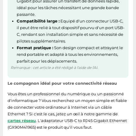
Gigabit pour assurer un transfert de données rapide,
Interface
Ethernet
idéal pour les tâches nécessitant une grande bande
passante.
Interface de l'hôte
USB Type-C
Compatibilité large :
Equipé d'un connecteur USB-C,
il peut être relié à tout dispositif pourvu d'un port USB-
C, rendant son installation simple et sans nécessité de
pilotes supplémentaires.
Format pratique :
Son design compact et attrayant le
rend portable et adapté à tous les environnements,
parfait pour les déplacements.
Remarque : cet article a été rédigé à l'aide de l'AI.
Le compagnon idéal pour votre connectivité réseau
Vous êtes un professionnel du numérique ou un passionné
d'informatique ? Vous recherchez un moyen simple et fiable
de connecter votre ordinateur à Internet via un câble
Ethernet ? Si c'est le cas, jetez un œil à notre gamme de
cartes réseau
. L'adaptateur USB-C to RJ45 Gigabit Ethernet
(GX90M41965) est le produit qu'il vous faut.