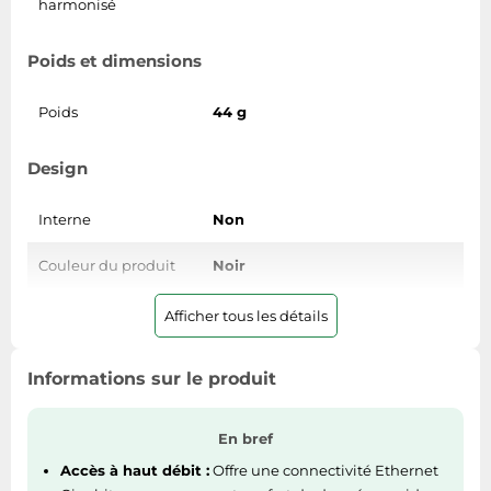
harmonisé
Poids et dimensions
Poids
44 g
Design
Interne
Non
Couleur du produit
Noir
Afficher tous les détails
Connectivité
Technologie de
Informations sur le produit
Avec fil
connectivité
En bref
Nombre de port
1
ethernet LAN (RJ-45)
Accès à haut débit :
Offre une connectivité Ethernet