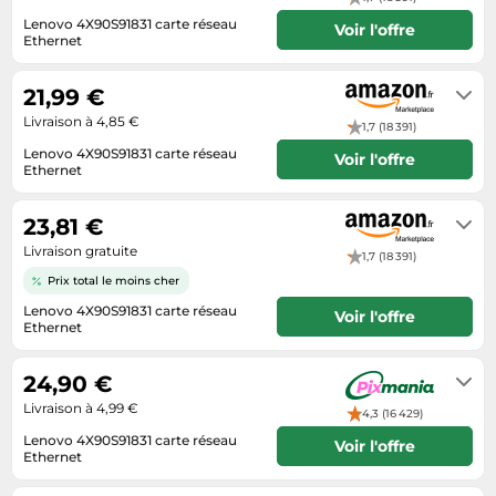
Informatique
Vélos
Lenovo 4X90S91831 carte réseau
Voir l'offre
Taille-haies
Jeux électroniques
Ethernet
Vélos biking
Livraison sous 2 à 3 jours ouvrés
Techniques de mesure
Lave-linge
Vêtements de sport
21,99 €
Textiles de maison
Machines à coudre
Équipement outdoor
Livraison à 4,85 €
1,7 (18 391)
Tondeuses
Montres connectées
Lenovo 4X90S91831 carte réseau
Voir l'offre
Tronçonneuses
Ethernet
Médias
Livraison sous 2 à 3 jours ouvrés
Tuyaux d'arrosage
Objectifs photo
23,81 €
Éclairage
Ordinateurs portables
Livraison gratuite
1,7 (18 391)
Éviers
Photo
Prix total le moins cher
Lenovo 4X90S91831 carte réseau
Plaques de cuisson
Voir l'offre
Ethernet
Reflex numériques
Livraison sous 2 à 3 jours ouvrés
24,90 €
Robots de cuisine
Livraison à 4,99 €
4,3 (16 429)
Réfrigérateurs
Lenovo 4X90S91831 carte réseau
Voir l'offre
Smartphones
Ethernet
7 jours ouvrés
Sèche-linge