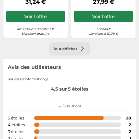
31,24 €
27,99 €
(**New Retail**)
Voir l'offre
Voir l'offre
amazon-marketplace.fr
Conrad.fr
Livraison gratuite
Livraison à 10,79 €
Tout afficher
Avis des utilisateurs
Sources d'information
4,5 sur 5 étoiles
35 Évaluations
5 étoiles
28
4 étoiles
2
3 étoiles
2
2 étoiles
1