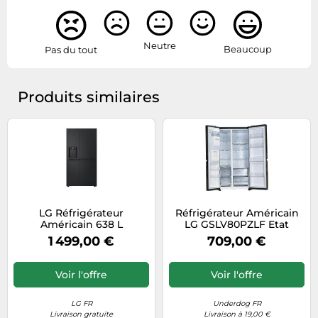
Neutre
Beaucoup
Pas du tout
Produits similaires
LG Réfrigérateur
Réfrigérateur Américain
Américain 638 L
LG GSLV80PZLF Etat
Compresseur Smart
correct
1 499,00 €
709,00 €
Inverter™ Silencieux 36
dB I E I Clayette porte-
bouteilles - GSLC40EPSE
Voir l'offre
Voir l'offre
LG FR
Underdog FR
Livraison gratuite
Livraison à 19,00 €