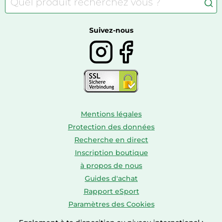
Camping
Autour du thé
Caravaning
Autour du vin
Boissons
Suivez-nous
Mentions légales
Protection des données
Recherche en direct
Inscription boutique
à propos de nous
Guides d'achat
Rapport eSport
Paramètres des Cookies