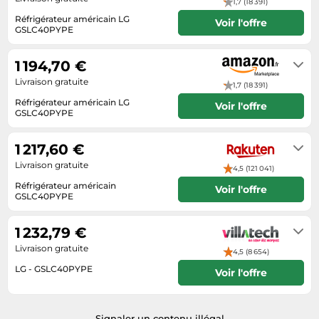
1,7 (18 391)
Tablettes tactiles
Réfrigérateur américain LG
Voir l'offre
GSLC40PYPE
Tondeuses cheveux & barbe
Livraison sous 2 à 3 jours ouvrés
Téléphonie
1 194,70 €
Téléviseurs
Livraison gratuite
1,7 (18 391)
Réfrigérateur américain LG
Télévision & vidéo
Voir l'offre
GSLC40PYPE
Électroménager
Livraison sous 2 à 3 jours ouvrés
1 217,60 €
Livraison gratuite
4,5 (121 041)
Réfrigérateur américain
Voir l'offre
GSLC40PYPE
Livraison sous 3 a 5 jours
1 232,79 €
Livraison gratuite
4,5 (8 654)
LG - GSLC40PYPE
Voir l'offre
5 à 10 jours ouvrés
Signaler un contenu illégal