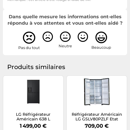
Dans quelle mesure les informations ont-elles
répondu à vos attentes et vous ont-elles aidé ?
Neutre
Beaucoup
Pas du tout
Produits similaires
LG Réfrigérateur
Réfrigérateur Américain
Américain 638 L
LG GSLV80PZLF Etat
Compresseur Smart
correct
1 499,00 €
709,00 €
Inverter™ Silencieux 36