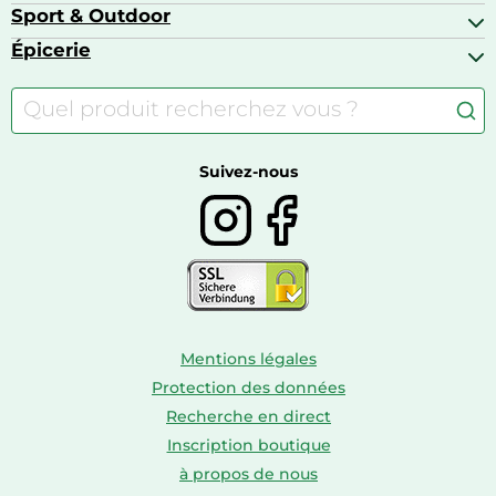
Bagages
Appareils photo hybrides
Sport & Outdoor
Chaises hautes
Baskets
Appareils photo numériques
Jouets
Épicerie
Appareils de fitness
Appareils photo numériques compacts
Lits bébé
Articles de sport
Autour du café
Meubles à langer
Camping
Autour du thé
Caravaning
Autour du vin
Boissons
Suivez-nous
Mentions légales
Protection des données
Recherche en direct
Inscription boutique
à propos de nous