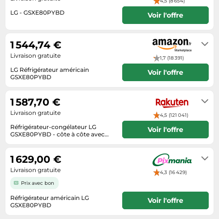
4,5 (8 654)
Tablettes tactiles
LG - GSXE80PYBD
Voir l'offre
Tondeuses cheveux & barbe
5 à 10 jours ouvrés
Téléphonie
1 544,74 €
Livraison gratuite
Téléviseurs
1,7 (18 391)
LG Réfrigérateur américain
Télévision & vidéo
Voir l'offre
GSXE80PYBD
Livraison sous 2 à 3 jours ouvrés
Électroménager
1 587,70 €
Livraison gratuite
4,5 (121 041)
Réfrigérateur-congélateur LG
Voir l'offre
GSXE80PYBD - côte à côte avec
distributeur d'eau, distributeur de
Livraison sous 3 a 5 jours
glaçons - WiFi - 91.3x73.5x179 cm
(lxpxh) - 628 litres argent
1 629,00 €
Livraison gratuite
4,3 (16 429)
Prix avec bon
Réfrigérateur américain LG
Voir l'offre
GSXE80PYBD
4 jours ouvrés