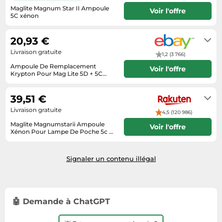
Informatique
Vélos
Maglite Magnum Star II Ampoule
Voir l'offre
Taille-haies
5C xénon
Jeux électroniques
Vélos biking
Livraison sous 2 à 3 jours ouvrés
Techniques de mesure
Lave-linge
Vêtements de sport
20,93 €
Textiles de maison
Machines à coudre
Équipement outdoor
Livraison gratuite
1,2 (3 766)
Tondeuses
Montres connectées
Ampoule De Remplacement
Voir l'offre
Krypton Pour Mag Lite 5D + 5C
Tronçonneuses
Médias
(Lampe + 1/2 Lampe)
Livrera sous 3 - 10 jours ouvrables
Tuyaux d'arrosage
après réception du paiement.
Objectifs photo
39,51 €
Éclairage
Ordinateurs portables
Livraison gratuite
4,5 (120 986)
Éviers
Maglite Magnumstarii Ampoule
Photo
Voir l'offre
Xénon Pour Lampe De Poche 5c Et
D-Cell
Plaques de cuisson
Livraison sous 3 a 5 jours
Reflex numériques
Signaler un contenu illégal
Robots de cuisine
Réfrigérateurs
🤖 Demande à ChatGPT
Smartphones
Sèche-linge