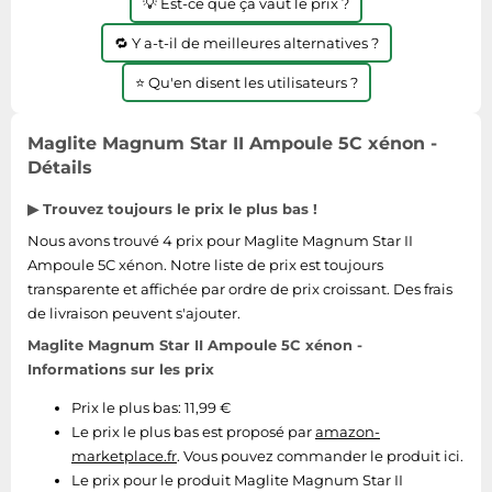
💡 Est-ce que ça vaut le prix ?
Tablettes tactiles
🔁 Y a-t-il de meilleures alternatives ?
Tondeuses cheveux & barbe
⭐ Qu'en disent les utilisateurs ?
Téléphonie
Téléviseurs
Maglite Magnum Star II Ampoule 5C xénon -
Télévision & vidéo
Détails
Électroménager
▶ Trouvez toujours le prix le plus bas !
Nous avons trouvé 4 prix pour Maglite Magnum Star II
Ampoule 5C xénon. Notre liste de prix est toujours
transparente et affichée par ordre de prix croissant. Des frais
de livraison peuvent s'ajouter.
Maglite Magnum Star II Ampoule 5C xénon -
Informations sur les prix
Prix le plus bas: 11,99 €
Le prix le plus bas est proposé par
amazon-
marketplace.fr
. Vous pouvez commander le produit ici.
Le prix pour le produit Maglite Magnum Star II