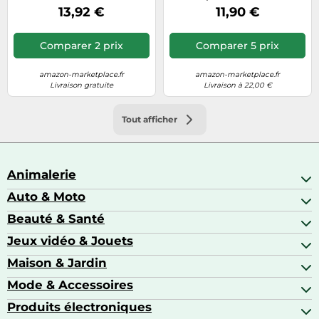
13,92 €
11,90 €
Comparer 2 prix
Comparer 5 prix
amazon-marketplace.fr
amazon-marketplace.fr
Livraison gratuite
Livraison à 22,00 €
Tout afficher
Animalerie
Auto & Moto
Abris pour animaux sauvages
Aquariophilie
Beauté & Santé
Accessoires auto
Colliers GPS
Attelage & portage
Jeux vidéo & Jouets
Alimentation bébé
Matériel orthopédique pour animaux
Autoradios
Amour & contraception
Maison & Jardin
Accessoires de gaming
Casques moto
Appareils de coiffure
Consoles de jeux
Mode & Accessoires
Ameublement
Brosses à dents électriques
Drones
Articles de cuisine & d'entretien ménager
Produits électroniques
Accessoires de mode
Jeux PS4