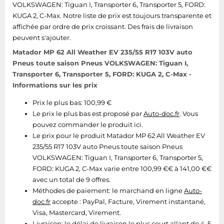
VOLKSWAGEN: Tiguan I, Transporter 6, Transporter 5, FORD:
KUGA 2, C-Max. Notre liste de prix est toujours transparente et
affichée par ordre de prix croissant. Des frais de livraison
peuvent s'ajouter.
Matador MP 62 All Weather EV 235/55 R17 103V auto
Pneus toute saison Pneus VOLKSWAGEN: Tiguan I,
Transporter 6, Transporter 5, FORD: KUGA 2, C-Max -
Informations sur les prix
Prix le plus bas: 100,99 €
Le prix le plus bas est proposé par
Auto-doc.fr
. Vous
pouvez commander le produit ici.
Le prix pour le produit Matador MP 62 All Weather EV
235/55 R17 103V auto Pneus toute saison Pneus
VOLKSWAGEN: Tiguan I, Transporter 6, Transporter 5,
FORD: KUGA 2, C-Max varie entre 100,99 €€ à 141,00 €€
avec un total de 9 offres.
Méthodes de paiement:
le marchand en ligne
Auto-
doc.fr
accepte : PayPal, Facture, Virement instantané,
Visa, Mastercard, Virement.
Livraison:
le délai de livraison le plus court allant de 4-5