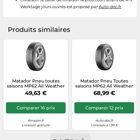
Werktage jours ouvrés est proposé par
Auto-doc.fr
Produits similaires
Matador Pneu toutes
Matador Pneu Toutes
saisons MP62 All Weather
saisons MP62 All Weather
Evo 175/65R14 82T E C 71 2
Evo 185/55 R15 82H E C 71 2
49,63 €
68,99 €
Comparer 16 prix
Comparer 12 prix
Amazon.fr
Auto-doc.fr
Livraison gratuite
Livraison à 1,99 €