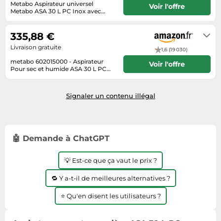
Metabo Aspirateur universel
Voir l'offre
Tablettes tactiles
Metabo ASA 30 L PC Inox avec
nettoyage manuel du filtre
2-4 jours ouvrés
Tondeuses cheveux & barbe
Quantité:1
335,88 €
Téléphonie
Livraison gratuite
1,6 (19 030)
Téléviseurs
metabo 602015000 - Aspirateur
Voir l'offre
Pour sec et humide ASA 30 L PC
Télévision & vidéo
INOX 1200W Réservoir 30 litres
Habituellement expédié sous 6 à 7
Noir/Vert/Argent
mois. Livraison Express possible
Électroménager
avec Amazon Premium.
Signaler un contenu illégal
🤖 Demande à ChatGPT
💡 Est-ce que ça vaut le prix ?
🔁 Y a-t-il de meilleures alternatives ?
⭐ Qu'en disent les utilisateurs ?