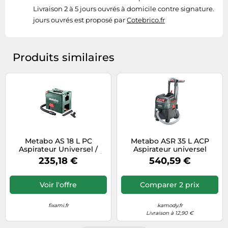
Livraison 2 à 5 jours ouvrés à domicile contre signature.
jours ouvrés est proposé par
Cotebrico.fr
Produits similaires
Metabo AS 18 L PC
Metabo ASR 35 L ACP
Aspirateur Universel /
Aspirateur universel
Aspirateur De Chantier À
(1400W/35L) 602057000
235,18 €
540,59 €
Batterie Li-Ion - Classe L -
7,5 L
Voir l'offre
Comparer 2 prix
fixami.fr
kamody.fr
Livraison à 12,90 €