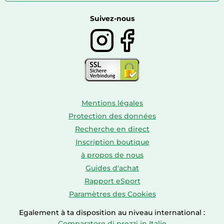
Caravaning
Autour du vin
Boissons
Suivez-nous
Mentions légales
Protection des données
Recherche en direct
Inscription boutique
à propos de nous
Guides d'achat
Rapport eSport
Paramètres des Cookies
Egalement à ta disposition au niveau international :
Comparatore di prezzi in Italie