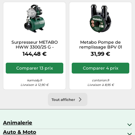
Surpresseur METABO
Metabo Pompe de
HWW 3300/25 G -
remplissage BPV 01
600968000 G
627621000 – 1 pièce
144,48 €
31,99 €
Comparer 13 prix
Comparer 4 prix
kamody.fr
contorion.fr
Livraison à 12,90 €
Livraison à 8,95 €
Tout afficher
Animalerie
Auto & Moto
Abris pour animaux sauvages