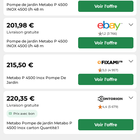
Pompe de jardin Metabo P 4500
Voir l'offre
Tablettes tactiles
INOX 4500 l/h 48 m
3 à 5 jours ouvrables
Tondeuses cheveux & barbe
201,98 €
Téléphonie
Livraison gratuite
1,2 (3 766)
Téléviseurs
Pompe de jardin Metabo P 4500
Voir l'offre
Télévision & vidéo
INOX 4500 l/h 48 m
Livrera sous 5 - 8 jours ouvrables
Électroménager
après réception du paiement.
215,50 €
3,0 (4 957)
Metabo P 4500 Inox Pompe De
Voir l'offre
Jardin
1 jour
220,35 €
Livraison gratuite
4,4 (5 679)
Prix avec bon
Metabo Pompe de jardin Metabo P
Voir l'offre
4500 Inox carton Quantité:1
3-4 jours ouvrés