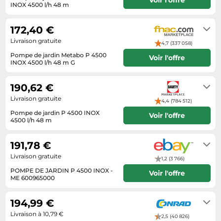
Informatique
INOX 4500 l/h 48 m
Vélos
Taille-haies
Livraison sous 3 a 5 jours
Jeux électroniques
Vélos biking
172,40 €
Techniques de mesure
Lave-linge
Vêtements de sport
Livraison gratuite
4,7 (337 058)
Textiles de maison
Machines à coudre
Équipement outdoor
Pompe de jardin Metabo P 4500
Voir l'offre
Tondeuses
INOX 4500 l/h 48 m G
Montres connectées
Se renseigner auprès du vendeur
Tronçonneuses
Médias
190,62 €
Tuyaux d'arrosage
Objectifs photo
Livraison gratuite
4,4 (784 512)
Éclairage
Ordinateurs portables
Pompe de jardin P 4500 INOX
Voir l'offre
4500 l/h 48 m
Éviers
Photo
Se renseigner auprès du vendeur
Plaques de cuisson
191,78 €
Reflex numériques
Livraison gratuite
1,2 (3 766)
Robots de cuisine
POMPE DE JARDIN P 4500 INOX -
Voir l'offre
ME 600965000
Réfrigérateurs
Livrera sous 2 - 8 jours ouvrables
après réception du paiement.
194,99 €
Smartphones
Livraison à 10,79 €
Sèche-linge
2,5 (40 826)