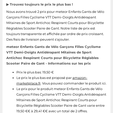
▶ Trouvez toujours le prix le plus bas !
Tablettes tactiles
Nous avons trouvé 2 prix pour meteor Enfants Gants de Vélo
Tondeuses cheveux & barbe
Garçons Filles Cyclisme VTT Demi-Doigts Antidérapant
Téléphonie
Mitaines de Sport Antichoc Respirant Courts pour Bicyclette
Réglables Scooter Paire de Gant. Notre liste de prix est
Téléviseurs
toujours transparente et affichée par ordre de prix croissant.
Télévision & vidéo
Des frais de livraison peuvent s'ajouter.
Électroménager
meteor Enfants Gants de Vélo Garçons Filles Cyclisme
VTT Demi-Doigts Antidérapant Mitaines de Sport
Antichoc Respirant Courts pour Bicyclette Réglables
Scooter Paire de Gant - Informations sur les prix
Prix le plus bas: 19,50 €
Le prix le plus bas est proposé par
amazon-
marketplace.fr
. Vous pouvez commander le produit ici.
Le prix pour le produit meteor Enfants Gants de Vélo
Garçons Filles Cyclisme VTT Demi-Doigts Antidérapant
Mitaines de Sport Antichoc Respirant Courts pour
Bicyclette Réglables Scooter Paire de Gant varie entre
19,50 €€ à 29,41 €€ avec un total de 2 offres.