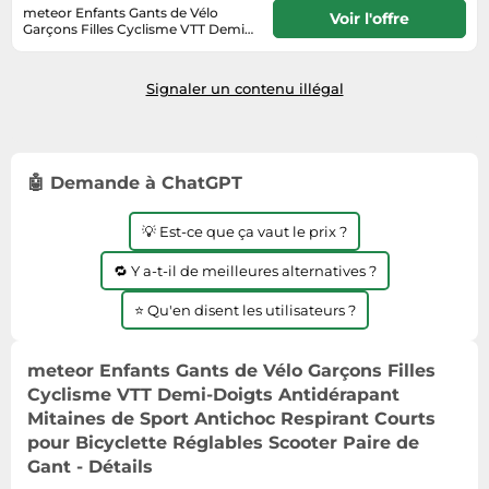
Informatique
meteor Enfants Gants de Vélo
Vélos
Voir l'offre
Garçons Filles Cyclisme VTT Demi-
Taille-haies
Jeux électroniques
Doigts Antidérapant Mitaines de
Vélos biking
En stock. Livraison Express possible
Sport Antichoc Respirant Courts
Techniques de mesure
avec Amazon Premium.
Lave-linge
pour Bicyclette Réglables Scooter
Vêtements de sport
Signaler un contenu illégal
Paire de Gant
Textiles de maison
Machines à coudre
Équipement outdoor
Tondeuses
Montres connectées
Tronçonneuses
Médias
🤖 Demande à ChatGPT
Tuyaux d'arrosage
Objectifs photo
💡 Est-ce que ça vaut le prix ?
Éclairage
Ordinateurs portables
Éviers
🔁 Y a-t-il de meilleures alternatives ?
Photo
Plaques de cuisson
⭐ Qu'en disent les utilisateurs ?
Reflex numériques
meteor Enfants Gants de Vélo Garçons Filles
Robots de cuisine
Cyclisme VTT Demi-Doigts Antidérapant
Réfrigérateurs
Mitaines de Sport Antichoc Respirant Courts
pour Bicyclette Réglables Scooter Paire de
Smartphones
Gant - Détails
Sèche-linge