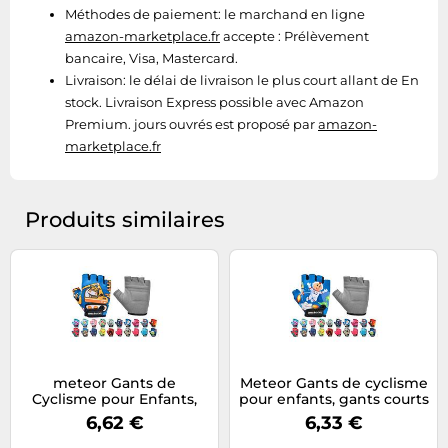
Méthodes de paiement:
le marchand en ligne
amazon-marketplace.fr
accepte : Prélèvement
bancaire, Visa, Mastercard.
Livraison:
le délai de livraison le plus court allant de En
stock. Livraison Express possible avec Amazon
Premium. jours ouvrés est proposé par
amazon-
marketplace.fr
Produits similaires
meteor Gants de
Meteor Gants de cyclisme
Cyclisme pour Enfants,
pour enfants, gants courts
Gants Courts de Type
de type mitaines, avec
6,62 €
6,33 €
Mitaines, avec Attache,
attache, accessoires de
Accessoires de Protection
protection des mains,