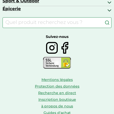
Sport & Outdoor
Chaises hautes
Baskets
Appareils photo numériques
Jouets
Épicerie
Appareils de fitness
Appareils photo numériques compacts
Lits bébé
Articles de sport
Autour du café
Meubles à langer
Camping
Autour du thé
Caravaning
Autour du vin
Boissons
Suivez-nous
Mentions légales
Protection des données
Recherche en direct
Inscription boutique
à propos de nous
Guides d'achat