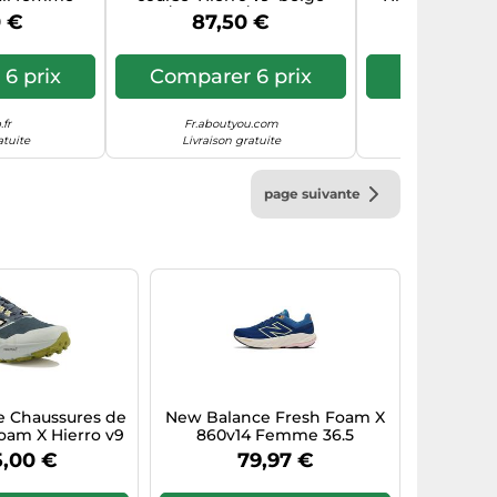
l - 40
foncé / lavande / blanc, Taille
Noir - Pointur
0 €
87,50 €
159,9
38
Black
6 prix
Comparer 6 prix
Comparer
fr
Fr.aboutyou.com
Footlocke
atuite
Livraison gratuite
Livraison à
page suivante
 Chaussures de
New Balance Fresh Foam X
Foam X Hierro v9
860v14 Femme 36.5
trole/noir/blanc
5,00 €
79,97 €
lle 37,5