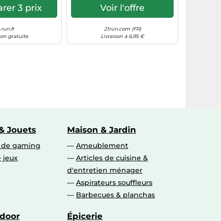
er 3 prix
Voir l'offre
-run.fr
21run.com (FR)
son gratuite
Livraison à 6,95 €
& Jouets
Maison & Jardin
s de gaming
Ameublement
 jeux
Articles de cuisine &
d'entretien ménager
Aspirateurs souffleurs
Barbecues & planchas
tdoor
Épicerie