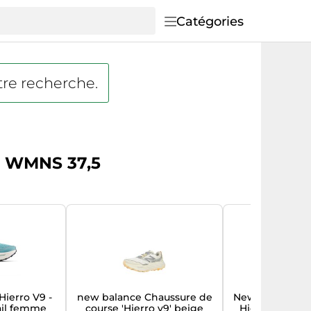
Catégories
tre recherche.
m WMNS 37,5
Hierro V9 -
new balance Chaussure de
New Balance F
ail femme
course 'Hierro v9' beige
Hierro Femme 