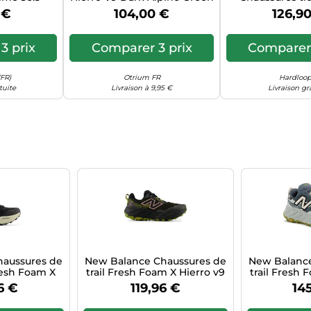
Taille: 37 | Chaussures de
Faded Tea
 €
104,00 €
126,9
running Outlet | Femme |
Vert
3 prix
Comparer 3 prix
Comparer 
FR)
Otrium FR
Hardloop.
tuite
Livraison à 9,95 €
Livraison gr
haussures de
New Balance Chaussures de
New Balance
esh Foam X
trail Fresh Foam X Hierro v9
trail Fresh 
ore-Tex Noir
Femme Taille 40
GTX olive/pé
6 €
119,96 €
14
Tai