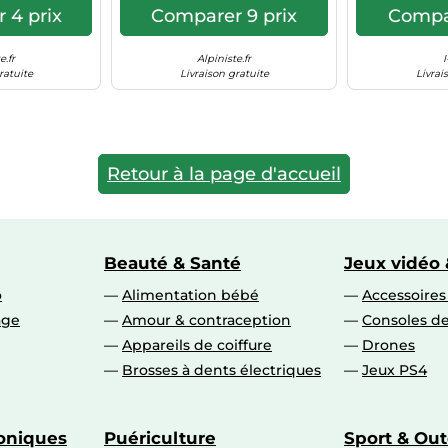
 4 prix
Comparer 9 prix
Compar
e.fr
Alpiniste.fr
I
ratuite
Livraison gratuite
Livrai
Retour à la page d'accueil
Beauté & Santé
Jeux vidéo 
o
Alimentation bébé
Accessoire
age
Amour & contraception
Consoles de
Appareils de coiffure
Drones
Brosses à dents électriques
Jeux PS4
roniques
Puériculture
Sport & Ou