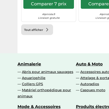
Comparer 7 prix
Comparer
Alpiniste.fr
Alpinist
Livraison gratuite
Livraison g
Tout afficher
Animalerie
Auto & Moto
Abris pour animaux sauvages
Accessoires aut
Aquariophilie
Attelage & port
Colliers GPS
Autoradios
Matériel orthopédique pour
Casques moto
animaux
Mode & Accessoires
Produits élect