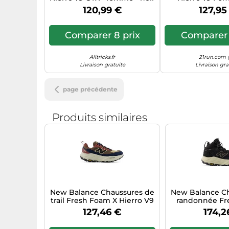
120,99 €
127,95
Comparer 8 prix
Comparer 
Alltricks.fr
21run.com (
Livraison gratuite
Livraison gra
page précédente
Produits similaires
New Balance Chaussures de
New Balance C
trail Fresh Foam X Hierro V9
randonnée Fr
GTX – EU 42,5 – cortado
Hierro Hiker G
127,46 €
174,2
37