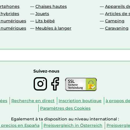
artphones
Chaises hautes
Appareils de
 hybrides
Jouets
Articles de 
o numériques
Lits bébé
Camping
o numériques
Meubles à langer
Caravaning
Suivez-nous
nées
Recherche en direct
Inscription boutique
à propos d
Paramètres des Cookies
Egalement à ta disposition au niveau international :
 precios en España
Preisvergleich in Österreich
Preisvergl