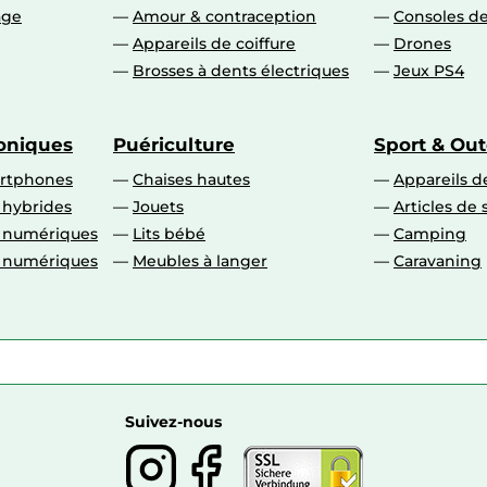
age
Amour & contraception
Consoles de
Appareils de coiffure
Drones
Brosses à dents électriques
Jeux PS4
roniques
Puériculture
Sport & Ou
artphones
Chaises hautes
Appareils de
 hybrides
Jouets
Articles de 
o numériques
Lits bébé
Camping
o numériques
Meubles à langer
Caravaning
Suivez-nous