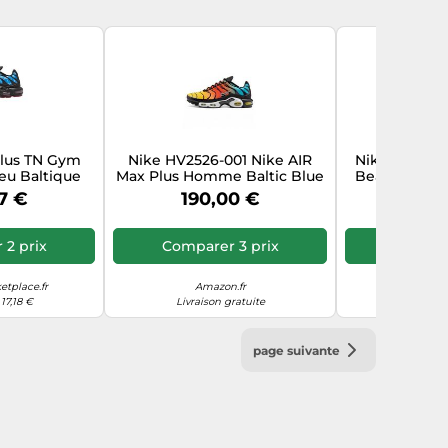
Plus TN Gym
Nike HV2526-001 Nike AIR
Nike Air Max
eu Baltique
Max Plus Homme Baltic Blue
Beach - DM0
oir, 41 EU
Safety Orange EU 40.5
7 €
190,00 €
214
2 prix
Comparer 3 prix
Compar
tplace.fr
Amazon.fr
Cdiscount.co
17,18 €
Livraison gratuite
Livraiso
page suivante