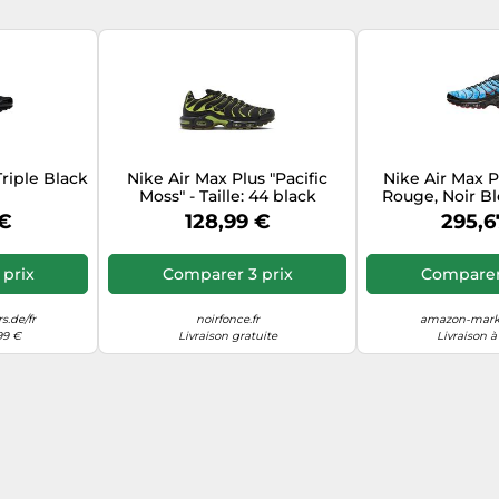
Triple Black
Nike Air Max Plus "Pacific
Nike Air Max 
Moss" - Taille: 44 black
Rouge, Noir Bl
Photo Bleu N
 €
128,99 €
295,6
prix
Comparer 3 prix
Comparer 
s.de/fr
noirfonce.fr
amazon-marke
99 €
Livraison gratuite
Livraison à 