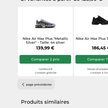
Nike Air Max Plus "Metallic
Nike Air Max Plus 
Silver" - Taille: 44 silver
139,99 €
186,45
Comparer 2 prix
Comparer 7 
noirfonce.fr
House-of-sneaker
Livraison gratuite
Livraison à 14,
page précédente
Produits similaires