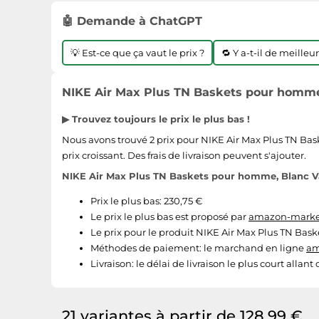
🤖 Demande à ChatGPT
💡 Est-ce que ça vaut le prix ?
🔁 Y a-t-il de meilleu
NIKE Air Max Plus TN Baskets pour homme, 
▶ Trouvez toujours le prix le plus bas !
Nous avons trouvé 2 prix pour NIKE Air Max Plus TN Bask
prix croissant. Des frais de livraison peuvent s'ajouter.
NIKE Air Max Plus TN Baskets pour homme, Blanc Var
Prix le plus bas: 230,75 €
Le prix le plus bas est proposé par
amazon-market
Le prix pour le produit NIKE Air Max Plus TN Bask
Méthodes de paiement:
le marchand en ligne
am
Livraison:
le délai de livraison le plus court allant
21 variantes à partir de 128,99 €