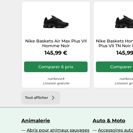
Nike Baskets Air Max Plus VII
Nike Baskets Ho
Homme Noir
Plus VII TN Noir
Maille/Synthétique Taille 44
145,99 €
145,9
Comparer 6 prix
Comparer 
noirfonce.fr
noirfonce
Livraison gratuite
Livraison gr
Tout afficher
Animalerie
Auto & Moto
Abris pour animaux sauvages
Accessoires aut