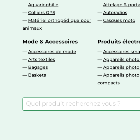
Aquariophilie
Attelage & port
Colliers GPS
Autoradios
Matériel orthopédique pour
Casques moto
animaux
Mode & Accessoires
Produits élect
Accessoires de mode
Accessoires sm
Arts textiles
Appareils photo
Bagages
Appareils phot
Baskets
Appareils phot
compacts