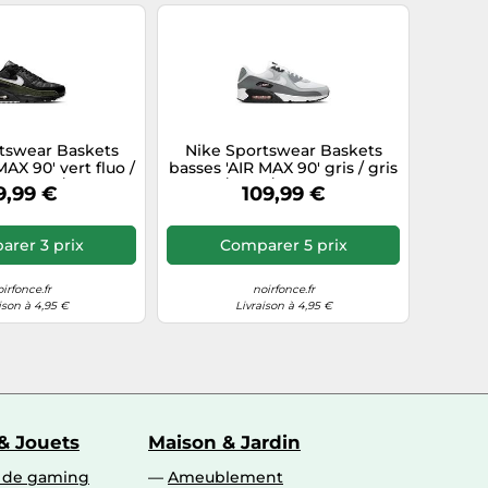
tswear Baskets
Nike Sportswear Baskets
MAX 90' vert fluo /
basses 'AIR MAX 90' gris / gris
ir chiné / blanc
foncé / noir / blanc, Taille 44
9,99 €
109,99 €
, Taille 41
rer 3 prix
Comparer 5 prix
irfonce.fr
noirfonce.fr
ison à 4,95 €
Livraison à 4,95 €
& Jouets
Maison & Jardin
s de gaming
Ameublement