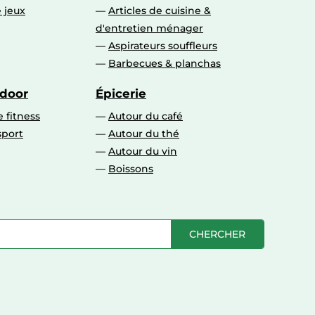
 jeux
Articles de cuisine &
d'entretien ménager
Aspirateurs souffleurs
Barbecues & planchas
tdoor
Épicerie
 fitness
Autour du café
sport
Autour du thé
Autour du vin
Boissons
CHERCHER