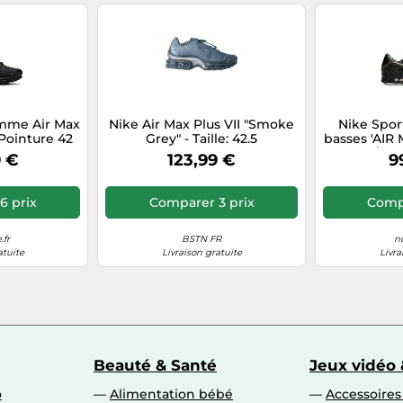
mme Air Max
Nike Air Max Plus VII "Smoke
Nike Spor
 Pointure 42
Grey" - Taille: 42.5
basses 'AIR 
noir / no
9 €
123,99 €
9
cassé
6 prix
Comparer 3 prix
Compa
.fr
BSTN FR
no
atuite
Livraison gratuite
Livra
Beauté & Santé
Jeux vidéo 
o
Alimentation bébé
Accessoire