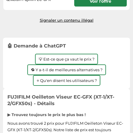
Voir l'offre
Informatique
Vélos
Taille-haies
3-4 jours ouvrables
Jeux électroniques
Vélos biking
Techniques de mesure
Lave-linge
Signaler un contenu illégal
Vêtements de sport
Textiles de maison
Machines à coudre
Équipement outdoor
Tondeuses
Montres connectées
Tronçonneuses
🤖 Demande à ChatGPT
Médias
Tuyaux d'arrosage
Objectifs photo
💡 Est-ce que ça vaut le prix ?
Éclairage
Ordinateurs portables
🔁 Y a-t-il de meilleures alternatives ?
Éviers
Photo
⭐ Qu'en disent les utilisateurs ?
Plaques de cuisson
Reflex numériques
FUJIFILM Oeilleton Viseur EC-GFX (XT-1/XT-
Robots de cuisine
2/GFX50s) - Détails
Réfrigérateurs
▶ Trouvez toujours le prix le plus bas !
Smartphones
Nous avons trouvé 2 prix pour FUJIFILM Oeilleton Viseur EC-
GFX (XT-1/XT-2/GFX50s). Notre liste de prix est toujours
Sèche-linge