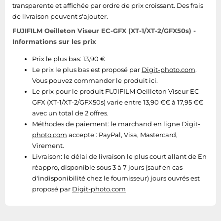
transparente et affichée par ordre de prix croissant. Des frais
Tablettes tactiles
de livraison peuvent s'ajouter.
Tondeuses cheveux & barbe
FUJIFILM Oeilleton Viseur EC-GFX (XT-1/XT-2/GFX50s) -
Téléphonie
Informations sur les prix
Téléviseurs
Prix le plus bas: 13,90 €
Le prix le plus bas est proposé par
Digit-photo.com
.
Télévision & vidéo
Vous pouvez commander le produit ici.
Électroménager
Le prix pour le produit FUJIFILM Oeilleton Viseur EC-
GFX (XT-1/XT-2/GFX50s) varie entre 13,90 €€ à 17,95 €€
avec un total de 2 offres.
Méthodes de paiement:
le marchand en ligne
Digit-
photo.com
accepte : PayPal, Visa, Mastercard,
Virement.
Livraison:
le délai de livraison le plus court allant de En
réappro, disponible sous 3 à 7 jours (sauf en cas
d'indisponibilité chez le fournisseur) jours ouvrés est
proposé par
Digit-photo.com