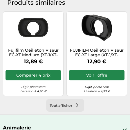
Produits similaires
Fujifilm Oeilleton Viseur
FUJIFILM Oeilleton Viseur
EC‑XT Medium (XT-1/XT-
EC-XT Large (XT-1/XT-
2/GFX50s)
2/GFX50s)
12,89 €
12,90 €
Comparer 4 prix
Voir l'offre
Digit-photo.com
Digit-photo.com
Livraison à 4,90 €
Livraison à 4,90 €
Tout afficher
Animalerie