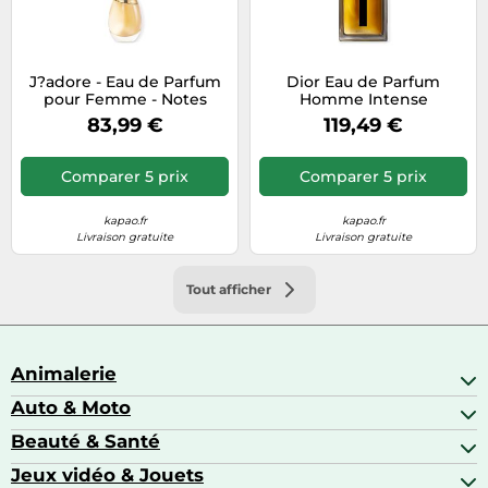
J?adore - Eau de Parfum
Dior Eau de Parfum
pour Femme - Notes
Homme Intense
solaires et florales-50ml
Vaporisateur 150 ml
83,99 €
119,49 €
Dior
Comparer 5 prix
Comparer 5 prix
kapao.fr
kapao.fr
Livraison gratuite
Livraison gratuite
Tout afficher
Animalerie
Auto & Moto
Abris pour animaux sauvages
Aquariophilie
Beauté & Santé
Accessoires auto
Colliers GPS
Attelage & portage
Jeux vidéo & Jouets
Alimentation bébé