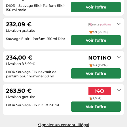
Informatique
Vélos
DIOR - Sauvage Elixir Parfum Élixir
Voir l'offre
Taille-haies
Jeux électroniques
150 ml male
Vélos biking
3-6 jours ouvrés
Techniques de mesure
Lave-linge
Vêtements de sport
232,09 €
Textiles de maison
Machines à coudre
Équipement outdoor
Livraison gratuite
4,9 (20 918)
Tondeuses
Montres connectées
Sauvage Elixir - Parfum-150ml Dior
Voir l'offre
Tronçonneuses
Médias
Voir site marchand
Tuyaux d'arrosage
Objectifs photo
234,00 €
Éclairage
Ordinateurs portables
Livraison à 3,99 €
4,3 (16 192)
Éviers
Photo
DIOR Sauvage Elixir extrait de
Voir l'offre
parfum pour homme 150 ml
Plaques de cuisson
Livrable entre 3 et 5 jours après
réception du paiement
Reflex numériques
263,50 €
Livraison gratuite
Robots de cuisine
2,9 (4)
DIOR Sauvage Elixir Duft 150ml
Voir l'offre
Réfrigérateurs
3-7 jours
Smartphones
Sèche-linge
Signaler un contenu illégal