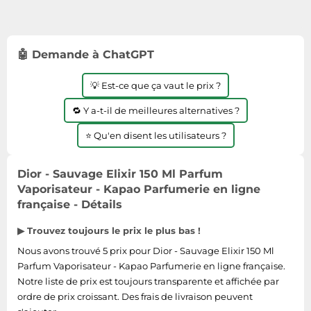
Tablettes tactiles
Tondeuses cheveux & barbe
🤖 Demande à ChatGPT
Téléphonie
Téléviseurs
💡 Est-ce que ça vaut le prix ?
Télévision & vidéo
🔁 Y a-t-il de meilleures alternatives ?
Électroménager
⭐ Qu'en disent les utilisateurs ?
Dior - Sauvage Elixir 150 Ml Parfum
Vaporisateur - Kapao Parfumerie en ligne
française - Détails
▶ Trouvez toujours le prix le plus bas !
Nous avons trouvé 5 prix pour Dior - Sauvage Elixir 150 Ml
Parfum Vaporisateur - Kapao Parfumerie en ligne française.
Notre liste de prix est toujours transparente et affichée par
ordre de prix croissant. Des frais de livraison peuvent