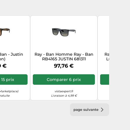
an - Justin
Ray - Ban Homme Ray - Ban
Ray-Ban - J
on)
RB4165 JUSTIN 681311
Lunettes de
Lunettes de soleil Nylon Bleu
(Rubber Bl
9 €
97,76 €
108
Gris Carré Normale Ombré
15 prix
Comparer 6 prix
Compare
Marketplace)
vistaexpert.fr
amazon-ma
ratuite
Livraison à 4,99 €
Livraiso
page suivante