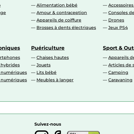
o
Alimentation bébé
Accessoire
age
Amour & contraception
Consoles de
Appareils de coiffure
Drones
Brosses à dents électriques
Jeux PS4
roniques
Puériculture
Sport & Ou
artphones
Chaises hautes
Appareils de
 hybrides
Jouets
Articles de 
o numériques
Lits bébé
Camping
o numériques
Meubles à langer
Caravaning
Suivez-nous