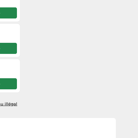
e
e
e
u illégal