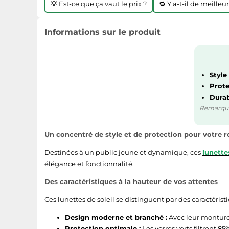
💡 Est-ce que ça vaut le prix ?
🔁 Y a-t-il de meilleu
Informations sur le produit
Style
Prote
Durabi
Remarque :
Un concentré de style et de protection pour votre r
Destinées à un public jeune et dynamique, ces
lunette
élégance et fonctionnalité.
Des caractéristiques à la hauteur de vos attentes
Ces lunettes de soleil se distinguent par des caractéris
Design moderne et branché :
Avec leur monture n
Protection optimale :
Les verres verts filtrent 8