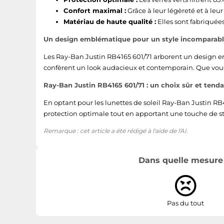
Confort maximal :
Grâce à leur légèreté et à leu
Matériau de haute qualité :
Elles sont fabriquée
Un design emblématique pour un style incomparab
Les Ray-Ban Justin RB4165 601/71 arborent un design em
confèrent un look audacieux et contemporain. Que vous s
Ray-Ban Justin RB4165 601/71 : un choix sûr et tend
En optant pour les lunettes de soleil Ray-Ban Justin RB41
protection optimale tout en apportant une touche de sty
Remarque : cet article a été rédigé à l'aide de l'AI.
Dans quelle mesure l
Pas du tout