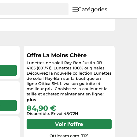
Catégories
Offre La Moins Chère
Lunettes de soleil Ray-Ban Justin RB
4165 (601/71). Lunettes 100% originales.
e
Découvrez la nouvelle collection Lunettes
de soleil Ray-Ban sur la boutique en
ligne Ottica SM. Livraison gratuite et
meilleur prix. Choisissez la couleur et la
taille et achetez maintenant en ligne.;
Collezione: Lunettes de soleil; Genere:
plus
Unisexe; Colore: Green, Nero, Black;
e
84,90 €
Materiale: Plastique, Plastique, Plastique;
Disponible. Envoi 48/72H
Forma: Rectangulaire; Ean:
8053672476194;
Voir l'offre
Otticasm.com (FR)