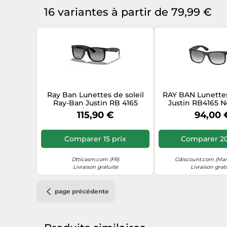
16 variantes à partir de 79,99 €
Ray Ban Lunettes de soleil
RAY BAN Lunettes
Ray-Ban Justin RB 4165
Justin RB4165 N
(622/T3) Femme
115,90 €
94,00 
Comparer 15 prix
Comparer 20
Otticasm.com (FR)
Cdiscount.com (Mar
Livraison gratuite
Livraison grat
page précédente