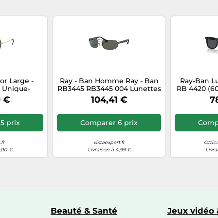
or Large -
Ray - Ban Homme Ray - Ban
Ray-Ban Lu
le Unique-
RB3445 RB3445 004 Lunettes
RB 4420 (60
2025
de soleil Acier Gris G15 Carré
mm
0 €
104,41 €
7
Normale
5 prix
Comparer 6 prix
Compa
fr
vistaexpert.fr
Ottic
1,00 €
Livraison à 4,99 €
Livra
Beauté & Santé
Jeux vidéo 