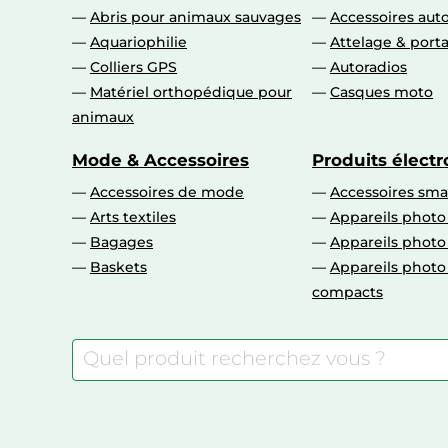
Abris pour animaux sauvages
Accessoires aut
Aquariophilie
Attelage & port
Colliers GPS
Autoradios
Matériel orthopédique pour
Casques moto
animaux
Mode & Accessoires
Produits élect
Accessoires de mode
Accessoires sm
Arts textiles
Appareils photo
Bagages
Appareils phot
Baskets
Appareils phot
compacts