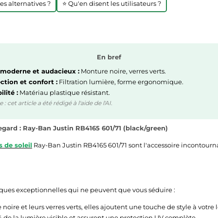
res alternatives ?
⭐ Qu'en disent les utilisateurs ?
En bref
 moderne et audacieux :
Monture noire, verres verts.
ction et confort :
Filtration lumière, forme ergonomique.
lité :
Matériau plastique résistant.
 cet article a été rédigé à l'aide de l'AI.
egard : Ray-Ban Justin RB4165 601/71 (black/green)
s de soleil
Ray-Ban Justin RB4165 601/71 sont l'accessoire incontourn
tiques exceptionnelles qui ne peuvent que vous séduire :
oire et leurs verres verts, elles ajoutent une touche de style à votre 
5% de la lumière visible et assurent une protection UV complète.