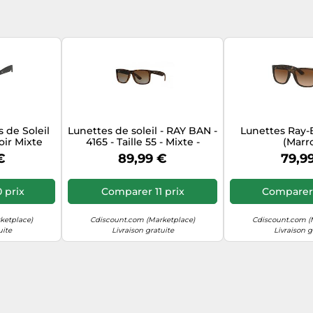
 de Soleil
Lunettes de soleil - RAY BAN -
Lunettes Ray-B
oir Mixte
4165 - Taille 55 - Mixte -
(Marr
Adulte
€
89,99 €
79,9
 prix
Comparer 11 prix
Comparer 
ketplace)
Cdiscount.com (Marketplace)
Cdiscount.com (
uite
Livraison gratuite
Livraison g