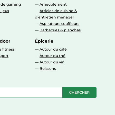
s de gaming
Ameublement
 jeux
Articles de cuisine &
d'entretien ménager
Aspirateurs souffleurs
Barbecues & planchas
tdoor
Épicerie
 fitness
Autour du café
sport
Autour du thé
Autour du vin
Boissons
CHERCHER