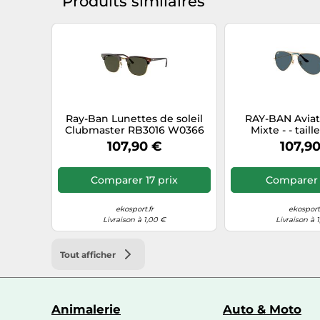
Produits similaires
Ray-Ban Lunettes de soleil
RAY-BAN Aviat
Clubmaster RB3016 W0366
Mixte - - tail
Taille L
modèle 
107,90 €
107,9
Comparer 17 prix
Comparer 
ekosport.fr
ekosport.
Livraison à 1,00 €
Livraison à 
Tout afficher
Animalerie
Auto & Moto