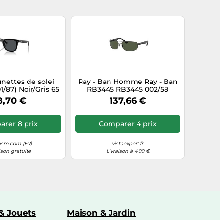
nettes de soleil
Ray - Ban Homme Ray - Ban
1/87) Noir/Gris 65
RB3445 RB3445 002/58
 Femme
Lunettes de soleil Métal Noir
8,70 €
137,66 €
G15 Carré Polarisé
rer 8 prix
Comparer 4 prix
asm.com (FR)
vistaexpert.fr
ison gratuite
Livraison à 4,99 €
& Jouets
Maison & Jardin