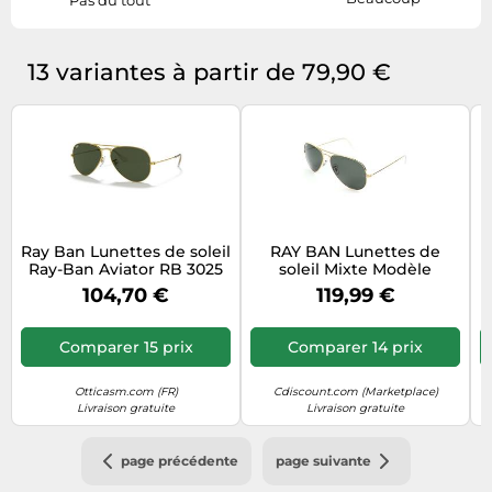
13 variantes à partir de 79,90 €
Ray Ban Lunettes de soleil
RAY BAN Lunettes de
Ray-Ban Aviator RB 3025
soleil Mixte Modèle
(001) 62mm Femme
RB3025 Aviator -
104,70 €
119,99 €
Catégorie 3 - Monture Or -
Verres gris verts polarisés
Comparer 15 prix
Comparer 14 prix
Otticasm.com (FR)
Cdiscount.com (Marketplace)
Livraison gratuite
Livraison gratuite
page précédente
page suivante