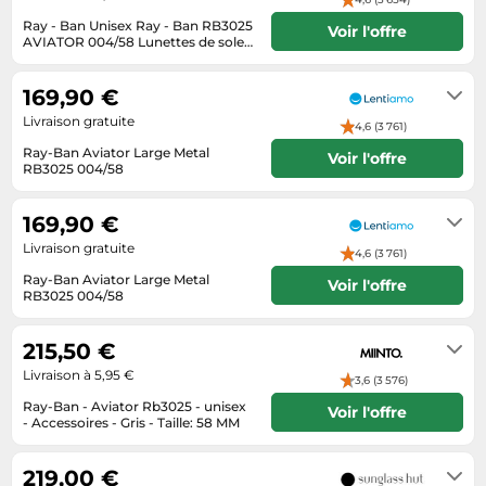
Informatique
Vélos
Ray - Ban Unisex Ray - Ban RB3025
Taille-haies
Voir l'offre
Jeux électroniques
AVIATOR 004/58 Lunettes de soleil
Vélos biking
Métal Gris G15 Pilote Polarisé
2 jours ouvrés
Techniques de mesure
Lave-linge
Vêtements de sport
169,90 €
Textiles de maison
Machines à coudre
Équipement outdoor
Livraison gratuite
4,6 (3 761)
Tondeuses
Montres connectées
Ray-Ban Aviator Large Metal
Voir l'offre
Tronçonneuses
RB3025 004/58
Médias
4 jours ouvrés
Tuyaux d'arrosage
Objectifs photo
169,90 €
Éclairage
Ordinateurs portables
Livraison gratuite
4,6 (3 761)
Éviers
Photo
Ray-Ban Aviator Large Metal
Voir l'offre
RB3025 004/58
Plaques de cuisson
4 jours ouvrés
Reflex numériques
215,50 €
Robots de cuisine
Livraison à 5,95 €
3,6 (3 576)
Ray-Ban - Aviator Rb3025 - unisex
Réfrigérateurs
Voir l'offre
- Accessoires - Gris - Taille: 58 MM
Smartphones
1-5 jours ouvrables
219,00 €
Sèche-linge