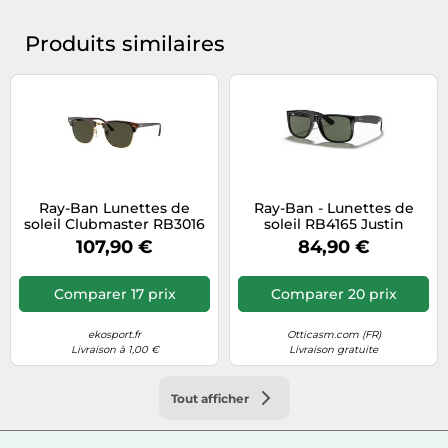
Produits similaires
Ray-Ban Lunettes de
Ray-Ban - Lunettes de
soleil Clubmaster RB3016
soleil RB4165 Justin
W0366 Taille L
Homme Injecté Noir/Vert
107,90 €
84,90 €
Carré 601/71
Comparer 17 prix
Comparer 20 prix
ekosport.fr
Otticasm.com (FR)
Livraison à 1,00 €
Livraison gratuite
Tout afficher