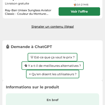
Livraison gratuite
Tablettes tactiles
2,6 (2 948)
Ray-Ban Unisex Sunglass Aviator
Voir l'offre
Tondeuses cheveux & barbe
Classic - Couleur du Monture:
Gunmetal, Couleur de Lentille: Vert
3-5 jours
Téléphonie
G-15 polarisé
Signaler un contenu illégal
Téléviseurs
Télévision & vidéo
Électroménager
🤖 Demande à ChatGPT
💡 Est-ce que ça vaut le prix ?
🔁 Y a-t-il de meilleures alternatives ?
⭐ Qu'en disent les utilisateurs ?
Informations sur le produit
En bref