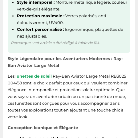
Style intemporel :
Monture métallique légère, couleur
vert-de-gris élégante.
Protection maximale :
Verres polarisés, anti-
éblouissement, UV400.
Confort personnalisé :
Ergonomique, plaquettes de
nez ajustables.
Remarque : cet article a été rédigé à l'aide de l'AI.
Style Légendaire pour les Aventuriers Modernes : Ray-
Ban Aviator Large Metal
Les
lunettes de soleil
Ray-Ban Aviator Large Metal RB3025
004/58 sont le choix parfait pour ceux qui veulent combiner
élégance intemporelle et protection solaire optimale. Que
vous soyez un aventurier urbain ou un passionné de mode,
ces lunettes sont conçues pour vous accompagner dans
toutes vos explorations tout en ajoutant une touche chic à
votre look.
Conception Iconique et Élégante