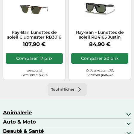
Ray-Ban Lunettes de
Ray-Ban - Lunettes de
soleil Clubmaster RB3016
soleil RB4165 Justin
W0366 Taille L
Homme Injecté Noir/Vert
107,90 €
84,90 €
Carré 601/71
Comparer 17 prix
Comparer 20 prix
ekosport.fr
Otticasm.com (FR)
Livraison à 1,00 €
Livraison gratuite
Tout afficher
Animalerie
Auto & Moto
Abris pour animaux sauvages
Aquariophilie
Beauté & Santé
Accessoires auto