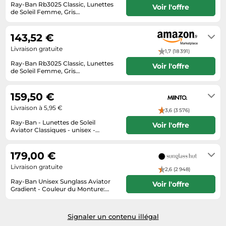
Informatique
Ray-Ban Rb3025 Classic, Lunettes
Vélos
Voir l'offre
de Soleil Femme, Gris
Taille-haies
Jeux électroniques
métallisé/dégradé de Gris, 58 mm
Livraison sous 2 à 3 jours ouvrés
Vélos biking
Techniques de mesure
Lave-linge
143,52 €
Vêtements de sport
Textiles de maison
Machines à coudre
Livraison gratuite
1,7 (18 391)
Équipement outdoor
Tondeuses
Ray-Ban Rb3025 Classic, Lunettes
Montres connectées
Voir l'offre
de Soleil Femme, Gris
Tronçonneuses
métallisé/dégradé de Gris, 58 mm
Médias
Habituellement expédié sous 6 à 7
jours
Tuyaux d'arrosage
159,50 €
Objectifs photo
Éclairage
Livraison à 5,95 €
3,6 (3 576)
Ordinateurs portables
Ray-Ban - Lunettes de Soleil
Éviers
Voir l'offre
Photo
Aviator Classiques - unisex -
Accessoires - Gris - Taille: 58 MM
1-5 jours ouvrables
Plaques de cuisson
179,00 €
Reflex numériques
Livraison gratuite
2,6 (2 948)
Robots de cuisine
Ray-Ban Unisex Sunglass Aviator
Voir l'offre
Gradient - Couleur du Monture:
Réfrigérateurs
Gunmetal, Couleur de Lentille: Gris
3-5 jours
Smartphones
Signaler un contenu illégal
Sèche-linge