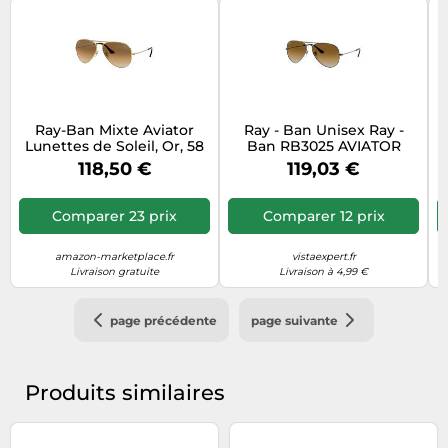
Ray-Ban Mixte Aviator
Ray - Ban Unisex Ray -
Lunettes de Soleil, Or, 58
Ban RB3025 AVIATOR
mm EU
004/51 Lunettes de soleil
118,50 €
119,03 €
Métal Gris Pilote Normale
Ombré
Comparer 23 prix
Comparer 12 prix
amazon-marketplace.fr
vistaexpert.fr
Livraison gratuite
Livraison à 4,99 €
page précédente
page suivante
Produits similaires