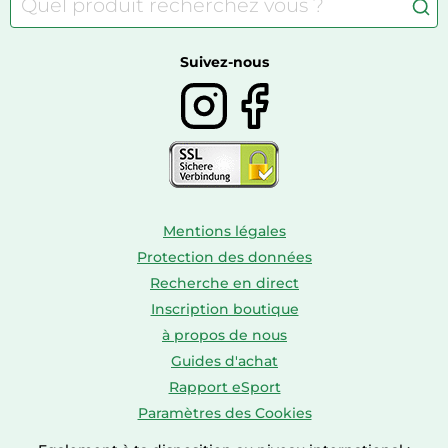
Camping
Autour du thé
Caravaning
Autour du vin
Boissons
Suivez-nous
Mentions légales
Protection des données
Recherche en direct
Inscription boutique
à propos de nous
Guides d'achat
Rapport eSport
Paramètres des Cookies