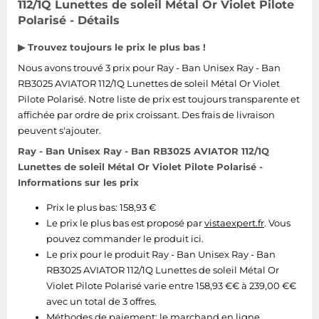
112/1Q Lunettes de soleil Métal Or Violet Pilote
Tablettes tactiles
Polarisé - Détails
Tondeuses cheveux & barbe
▶ Trouvez toujours le prix le plus bas !
Téléphonie
Nous avons trouvé 3 prix pour Ray - Ban Unisex Ray - Ban
Téléviseurs
RB3025 AVIATOR 112/1Q Lunettes de soleil Métal Or Violet
Pilote Polarisé. Notre liste de prix est toujours transparente et
Télévision & vidéo
affichée par ordre de prix croissant. Des frais de livraison
Électroménager
peuvent s'ajouter.
Ray - Ban Unisex Ray - Ban RB3025 AVIATOR 112/1Q
Lunettes de soleil Métal Or Violet Pilote Polarisé -
Informations sur les prix
Prix le plus bas: 158,93 €
Le prix le plus bas est proposé par
vistaexpert.fr
. Vous
pouvez commander le produit ici.
Le prix pour le produit Ray - Ban Unisex Ray - Ban
RB3025 AVIATOR 112/1Q Lunettes de soleil Métal Or
Violet Pilote Polarisé varie entre 158,93 €€ à 239,00 €€
avec un total de 3 offres.
Méthodes de paiement:
le marchand en ligne