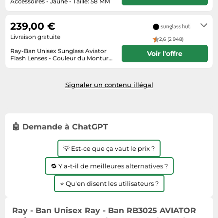
Accessoires - Jaune - Taille: 58 MM
Informatique
Vélos
1-5 jours ouvrables
Taille-haies
Jeux électroniques
Vélos biking
239,00 €
Techniques de mesure
Lave-linge
Vêtements de sport
Livraison gratuite
2,6 (2 948)
Textiles de maison
Machines à coudre
Équipement outdoor
Ray-Ban Unisex Sunglass Aviator
Voir l'offre
Tondeuses
Flash Lenses - Couleur du Monture:
Montres connectées
Or, Couleur de Lentille: Marron effet
3-5 jours
miroir Fuchsia
Tronçonneuses
Médias
Signaler un contenu illégal
Tuyaux d'arrosage
Objectifs photo
Éclairage
Ordinateurs portables
Éviers
Photo
🤖 Demande à ChatGPT
Plaques de cuisson
💡 Est-ce que ça vaut le prix ?
Reflex numériques
🔁 Y a-t-il de meilleures alternatives ?
Robots de cuisine
Réfrigérateurs
⭐ Qu'en disent les utilisateurs ?
Smartphones
Ray - Ban Unisex Ray - Ban RB3025 AVIATOR
Sèche-linge