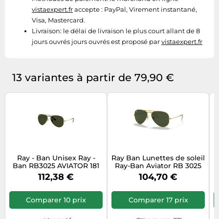
vistaexpert.fr
accepte : PayPal, Virement instantané,
Visa, Mastercard.
Livraison:
le délai de livraison le plus court allant de 8
jours ouvrés jours ouvrés est proposé par
vistaexpert.fr
13 variantes à partir de 79,90 €
Ray - Ban Unisex Ray -
Ray Ban Lunettes de soleil
Ban RB3025 AVIATOR 181
Ray-Ban Aviator RB 3025
B
Lunettes de soleil Métal
(001) 62mm Femme
V
112,38 €
104,70 €
Or G15 Pilote Normale
Comparer 10 prix
Comparer 17 prix