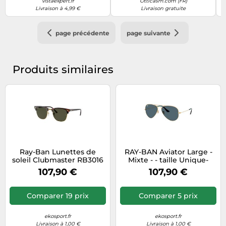
vistaexpert.fr
Otticasm.com (FR)
Livraison à 4,99 €
Livraison gratuite
page précédente
page suivante
Produits similaires
Ray-Ban Lunettes de
RAY-BAN Aviator Large -
soleil Clubmaster RB3016
Mixte - - taille Unique-
W0366 Taille L
modèle 2025
107,90 €
107,90 €
Comparer 19 prix
Comparer 5 prix
ekosport.fr
ekosport.fr
Livraison à 1,00 €
Livraison à 1,00 €