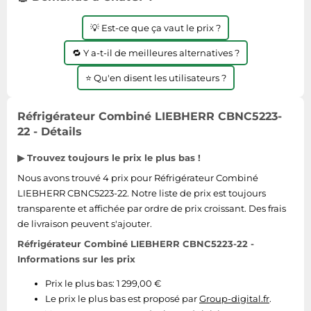
Tablettes tactiles
💡 Est-ce que ça vaut le prix ?
Tondeuses cheveux & barbe
🔁 Y a-t-il de meilleures alternatives ?
Téléphonie
⭐ Qu'en disent les utilisateurs ?
Téléviseurs
Télévision & vidéo
Réfrigérateur Combiné LIEBHERR CBNC5223-
Électroménager
22 - Détails
▶ Trouvez toujours le prix le plus bas !
Nous avons trouvé 4 prix pour Réfrigérateur Combiné
LIEBHERR CBNC5223-22. Notre liste de prix est toujours
transparente et affichée par ordre de prix croissant. Des frais
de livraison peuvent s'ajouter.
Réfrigérateur Combiné LIEBHERR CBNC5223-22 -
Informations sur les prix
Prix le plus bas: 1 299,00 €
Le prix le plus bas est proposé par
Group-digital.fr
.