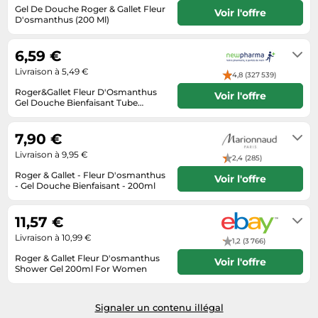
Gel De Douche Roger & Gallet Fleur
Voir l'offre
Tablettes tactiles
D'osmanthus (200 Ml)
Livraison sous 3 a 5 jours
Tondeuses cheveux & barbe
6,59 €
Téléphonie
Livraison à 5,49 €
4,8 (327 539)
Téléviseurs
Roger&Gallet Fleur D'Osmanthus
Voir l'offre
Gel Douche Bienfaisant Tube
Télévision & vidéo
200ml
2 jours
Électroménager
7,90 €
Livraison à 9,95 €
2,4 (285)
Roger & Gallet - Fleur D'osmanthus
Voir l'offre
- Gel Douche Bienfaisant - 200ml
Délai de livraison : 2 à 4 jours
ouvrés
11,57 €
Livraison à 10,99 €
1,2 (3 766)
Roger & Gallet Fleur D'osmanthus
Voir l'offre
Shower Gel 200ml For Women
Livrera sous 6 - 13 jours ouvrables
après réception du paiement.
Signaler un contenu illégal