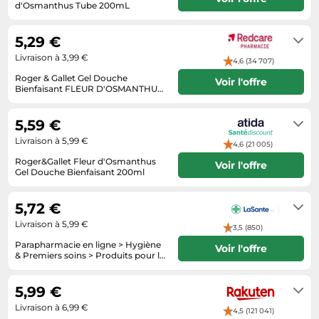
Informatique
d'Osmanthus Tube 200mL
Vélos
3 à 5 jours ouvrés
Taille-haies
Jeux électroniques
Vélos biking
5,29 €
Techniques de mesure
Lave-linge
Vêtements de sport
Livraison à 3,99 €
4,6 (34 707)
Textiles de maison
Machines à coudre
Équipement outdoor
Roger & Gallet Gel Douche
Voir l'offre
Tondeuses
Bienfaisant FLEUR D'OSMANTHUS
Montres connectées
200 ml
2 -5 jours
Tronçonneuses
Médias
5,59 €
Tuyaux d'arrosage
Objectifs photo
Livraison à 5,99 €
4,6 (21 005)
Éclairage
Ordinateurs portables
Roger&Gallet Fleur d'Osmanthus
Voir l'offre
Gel Douche Bienfaisant 200ml
Éviers
Photo
24-48h
Plaques de cuisson
5,72 €
Reflex numériques
Livraison à 5,99 €
3,5 (850)
Parapharmacie en ligne > Hygiène
Robots de cuisine
Voir l'offre
& Premiers soins > Produits pour la
douche et le bain > Gels douche et
Réfrigérateurs
sous 1 à 2 jours
savons liquides Roger&Gallet Gel
Douche Fleur d'Osmanthus 200 ml
5,99 €
Smartphones
Livraison à 6,99 €
4,5 (121 041)
Sèche-linge