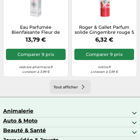
Eau Parfumée
Roger & Gallet Parfum
Bienfaisante Fleur de
solide Gingembre rouge 5
Figuier Roger Gallet -
g
13,79 €
6,32 €
Vapo 30ml
Comparer 9 prix
Comparer 9 prix
redcare-pharmacie.fr
notino.fr
Livraison à 3,99 €
Livraison à 3,99 €
Tout afficher
Animalerie
Auto & Moto
Abris pour animaux sauvages
Aquariophilie
Beauté & Santé
Accessoires auto
Colliers GPS
Attelage & portage