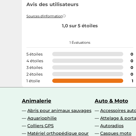
Avis des utilisateurs
Sources d'information
1,0 sur 5 étoiles
1 Évaluations
5 étoiles
0
4 étoiles
0
3 étoiles
0
2 étoiles
0
1 étoile
1
Animalerie
Auto & Moto
Abris pour animaux sauvages
Accessoires aut
Aquariophilie
Attelage & port
Colliers GPS
Autoradios
Matériel orthopédique pour
Casques moto