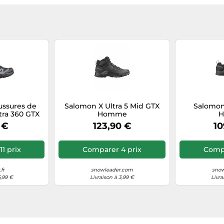
ussures de
Salomon X Ultra 5 Mid GTX
Salomon 
tra 360 GTX
Homme
Noir Taille
 €
123,90 €
10
1 prix
Comparer 4 prix
Compa
fr
snowleader.com
snow
6,99 €
Livraison à 3,99 €
Livra