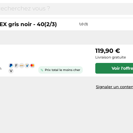
 gris noir - 40(2/3)
1,0 (1)
119,90 €
Livraison gratuite
Voir l'offr
n
Prix total le moins cher
Signaler un conten