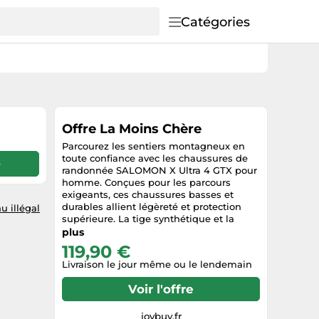
Catégories
Offre La Moins Chère
Parcourez les sentiers montagneux en
toute confiance avec les chaussures de
e
randonnée SALOMON X Ultra 4 GTX pour
homme. Conçues pour les parcours
exigeants, ces chaussures basses et
durables allient légèreté et protection
u illégal
supérieure. La tige synthétique et la
semelle en caoutchouc offrent une
plus
résistance à l'abrasion et une adhérence
119,90 €
exceptionnelles, tandis que la
Livraison le jour même ou le lendemain
construction GORE-TEX garantit que vos
pieds restent parfaitement au sec en
Voir l'offre
toutes conditions. À l'intérieur, la
doublure textile assure un
environnement respirant et confortable
joybuy.fr