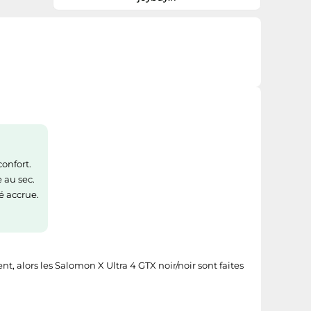
pour de longues heures de port.Conçue
pour le soutien, la chaussure est dotée
d'une semelle épaisse et matelassée
pour absorber les chocs sur les chemins
accidentés. La fermeture à lacets permet
un réglage facile pour un ajustement sûr
et stable. Pour un fit précis, référez-vous
au guide des tailles fourni (par exemple,
une pointure EU 40 2/3 correspond à une
pointure US 7.5 et à une longueur de
pied de 25,5 cm). L'entretien est simple :
nettoyez avec
onfort.
 au sec.
é accrue.
t, alors les Salomon X Ultra 4 GTX noir/noir sont faites