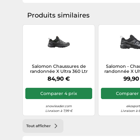
Produits similaires
Salomon Chaussures de
Salomon - Cha
randonnée X Ultra 360 Ltr
randonnée X Ul
cuir Gris Homme Taille 44
GORE-TEX Homme 
84,90 €
99,90
8 UK
Comparer 4 prix
Comparer 1
snowleader.com
ekosport.
Livraison à 7,99 €
Livraison à 
Tout afficher