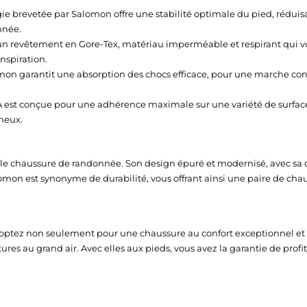
e brevetée par Salomon offre une stabilité optimale du pied, réduisa
nnée.
un revêtement en Gore-Tex, matériau imperméable et respirant qui v
nspiration.
on garantit une absorption des chocs efficace, pour une marche conf
est conçue pour une adhérence maximale sur une variété de surfaces, 
cheux.
ple chaussure de randonnée. Son design épuré et modernisé, avec sa c
lomon est synonyme de durabilité, vous offrant ainsi une paire de chau
ous optez non seulement pour une chaussure au confort exceptionnel 
res au grand air. Avec elles aux pieds, vous avez la garantie de prof