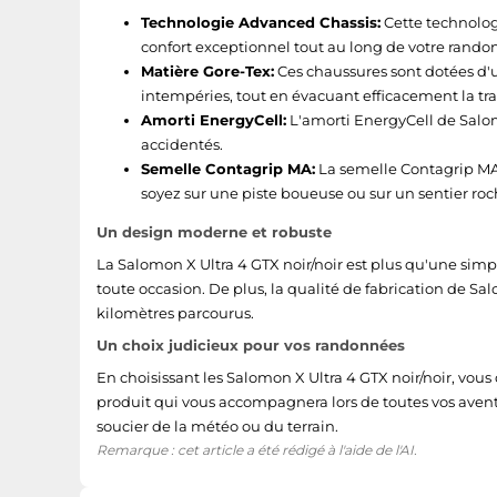
Technologie Advanced Chassis:
Cette technologi
confort exceptionnel tout au long de votre rando
Matière Gore-Tex:
Ces chaussures sont dotées d'
intempéries, tout en évacuant efficacement la tra
Amorti EnergyCell:
L'amorti EnergyCell de Salom
accidentés.
Semelle Contagrip MA:
La semelle Contagrip MA 
soyez sur une piste boueuse ou sur un sentier ro
Un design moderne et robuste
La Salomon X Ultra 4 GTX noir/noir est plus qu'une sim
toute occasion. De plus, la qualité de fabrication de Sa
kilomètres parcourus.
Un choix judicieux pour vos randonnées
En choisissant les Salomon X Ultra 4 GTX noir/noir, v
produit qui vous accompagnera lors de toutes vos aventu
soucier de la météo ou du terrain.
Remarque : cet article a été rédigé à l'aide de l'AI.