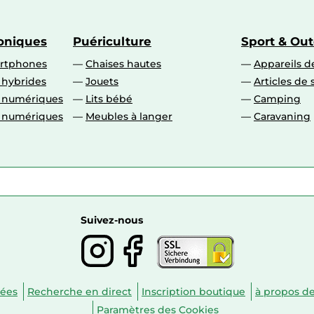
roniques
Puériculture
Sport & Ou
artphones
Chaises hautes
Appareils de
 hybrides
Jouets
Articles de 
o numériques
Lits bébé
Camping
o numériques
Meubles à langer
Caravaning
Suivez-nous
nées
Recherche en direct
Inscription boutique
à propos d
Paramètres des Cookies