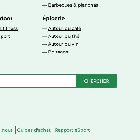
Barbecues & planchas
tdoor
Épicerie
 fitness
Autour du café
sport
Autour du thé
Autour du vin
Boissons
CHERCHER
e nous
Guides d'achat
Rapport eSport