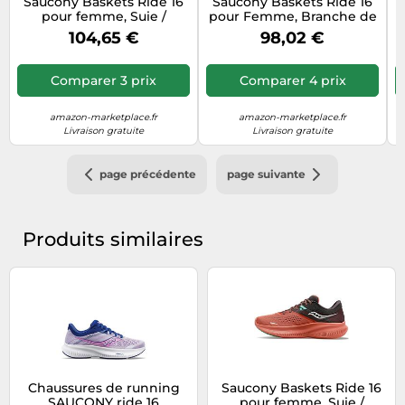
Saucony Baskets Ride 16
Saucony Baskets Ride 16
pour femme, Suie /
pour Femme, Branche de
basalte, 37 EU
Pivoine, 38 EU
104,65 €
98,02 €
Comparer 3 prix
Comparer 4 prix
amazon-marketplace.fr
amazon-marketplace.fr
Livraison gratuite
Livraison gratuite
page précédente
page suivante
Produits similaires
Chaussures de running
Saucony Baskets Ride 16
SAUCONY ride 16
pour femme, Suie /