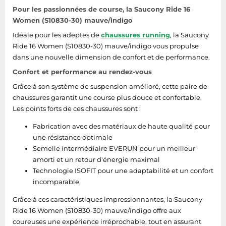
Pour les passionnées de course, la Saucony Ride 16
Tablettes tactiles
Women (S10830-30) mauve/indigo
Tondeuses cheveux & barbe
Idéale pour les adeptes de
chaussures running
, la Saucony
Téléphonie
Ride 16 Women (S10830-30) mauve/indigo vous propulse
dans une nouvelle dimension de confort et de performance.
Téléviseurs
Confort et performance au rendez-vous
Télévision & vidéo
Grâce à son système de suspension amélioré, cette paire de
Électroménager
chaussures garantit une course plus douce et confortable.
Les points forts de ces chaussures sont :
Fabrication avec des matériaux de haute qualité pour
une résistance optimale
Semelle intermédiaire EVERUN pour un meilleur
amorti et un retour d'énergie maximal
Technologie ISOFIT pour une adaptabilité et un confort
incomparable
Grâce à ces caractéristiques impressionnantes, la Saucony
Ride 16 Women (S10830-30) mauve/indigo offre aux
coureuses une expérience irréprochable, tout en assurant