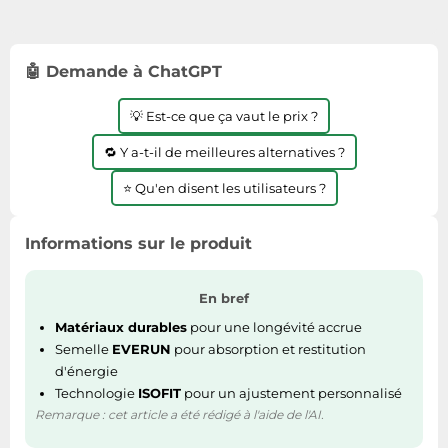
Informatique
Vélos
Taille-haies
Jeux électroniques
Vélos biking
Techniques de mesure
Lave-linge
🤖 Demande à ChatGPT
Vêtements de sport
Textiles de maison
Machines à coudre
Équipement outdoor
💡 Est-ce que ça vaut le prix ?
Tondeuses
Montres connectées
Tronçonneuses
🔁 Y a-t-il de meilleures alternatives ?
Médias
Tuyaux d'arrosage
⭐ Qu'en disent les utilisateurs ?
Objectifs photo
Éclairage
Ordinateurs portables
Informations sur le produit
Éviers
Photo
Plaques de cuisson
En bref
Reflex numériques
Matériaux durables
pour une longévité accrue
Robots de cuisine
Semelle
EVERUN
pour absorption et restitution
d'énergie
Réfrigérateurs
Technologie
ISOFIT
pour un ajustement personnalisé
Smartphones
Remarque : cet article a été rédigé à l'aide de l'AI.
Sèche-linge