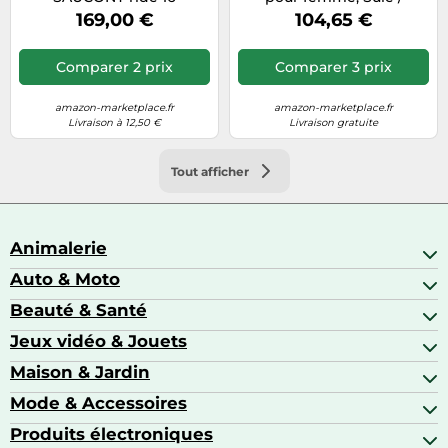
(MAUVE/INDIGO) Femme
basalte, 37 EU
169,00 €
104,65 €
38
Comparer 2 prix
Comparer 3 prix
amazon-marketplace.fr
amazon-marketplace.fr
Livraison à 12,50 €
Livraison gratuite
Tout afficher
Animalerie
Auto & Moto
Abris pour animaux sauvages
Aquariophilie
Beauté & Santé
Accessoires auto
Colliers GPS
Attelage & portage
Jeux vidéo & Jouets
Alimentation bébé
Matériel orthopédique pour animaux
Autoradios
Amour & contraception
Maison & Jardin
Accessoires de gaming
Casques moto
Appareils de coiffure
Consoles de jeux
Mode & Accessoires
Ameublement
Brosses à dents électriques
Drones
Articles de cuisine & d'entretien ménager
Produits électroniques
Accessoires de mode