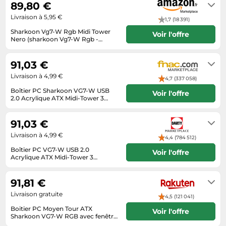
89,80 €
Tablettes tactiles
Livraison à 5,95 €
1,7 (18 391)
Tondeuses cheveux & barbe
Sharkoon Vg7-W Rgb Midi Tower
Voir l'offre
Nero (sharkoon Vg7-W Rgb -
Téléphonie
Tower - Atx)
Habituellement expédié sous 2 à 3
jours
Téléviseurs
91,03 €
Télévision & vidéo
Livraison à 4,99 €
4,7 (337 058)
Électroménager
Boîtier PC Sharkoon VG7-W USB
Voir l'offre
2.0 Acrylique ATX Midi-Tower 3
Ventilateurs Noir G
Se renseigner auprès du vendeur
91,03 €
Livraison à 4,99 €
4,4 (784 512)
Boîtier PC VG7-W USB 2.0
Voir l'offre
Acrylique ATX Midi-Tower 3
Ventilateurs Noir
Se renseigner auprès du vendeur
91,81 €
Livraison gratuite
4,5 (121 041)
Boitier PC Moyen Tour ATX
Voir l'offre
Sharkoon VG7-W RGB avec fenêtre
- Noir
Livraison sous 3 a 5 jours