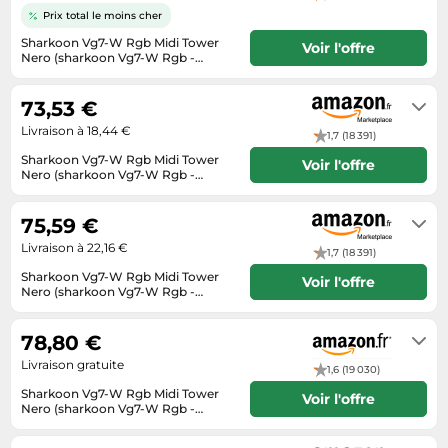
Informatique
Vélos
Prix total le moins cher
Taille-haies
Jeux électroniques
Vélos biking
Sharkoon Vg7-W Rgb Midi Tower
Voir l'offre
Techniques de mesure
Nero (sharkoon Vg7-W Rgb -
Lave-linge
Tower - Atx)
Vêtements de sport
En stock. Livraison Express possible
Textiles de maison
avec Amazon Premium.
Machines à coudre
73,53 €
Équipement outdoor
Tondeuses
Montres connectées
Livraison à 18,44 €
1,7 (18 391)
Tronçonneuses
Médias
Sharkoon Vg7-W Rgb Midi Tower
Voir l'offre
Nero (sharkoon Vg7-W Rgb -
Tuyaux d'arrosage
Objectifs photo
Tower - Atx)
Livraison sous 2 à 3 jours ouvrés
Éclairage
Ordinateurs portables
75,59 €
Éviers
Livraison à 22,16 €
Photo
1,7 (18 391)
Sharkoon Vg7-W Rgb Midi Tower
Voir l'offre
Plaques de cuisson
Nero (sharkoon Vg7-W Rgb -
Tower - Atx)
Livraison sous 2 à 3 jours ouvrés
Reflex numériques
78,80 €
Robots de cuisine
Livraison gratuite
1,6 (19 030)
Réfrigérateurs
Sharkoon Vg7-W Rgb Midi Tower
Voir l'offre
Smartphones
Nero (sharkoon Vg7-W Rgb -
Tower - Atx)
2 à 3 jours ouvrés
Sèche-linge