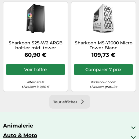
Sharkoon S25-W2 ARGB
Sharkoon MS-Y1000 Micro
boîtier midi tower
Tower Blanc
60,90 €
109,73 €
Voir l'offre
Comparer 7 prix
alternate.fr
1fodiscount.com
Livraison à 9,90 €
Livraison gratuite
Tout afficher
Animalerie
Auto & Moto
Abris pour animaux sauvages