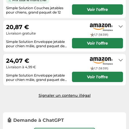
Prix total le moins cher
Informatique
Vélos
Taille-haies
Simple Solution Couches jetables
Voir l'offre
Jeux électroniques
Vélos biking
pour chiens, grand paquet de 12
Techniques de mesure
Livraison le jour même ou le
Lave-linge
Vêtements de sport
lendemain
Textiles de maison
20,87 €
Machines à coudre
Équipement outdoor
Livraison gratuite
Tondeuses
1,7 (18 391)
Montres connectées
Simple Solution Enveloppe jetable
Voir l'offre
Tronçonneuses
Médias
pour chien mâle, grand paquet de
12
Livraison sous 2 à 3 jours ouvrés
Tuyaux d'arrosage
Objectifs photo
24,07 €
Éclairage
Ordinateurs portables
Livraison à 4,99 €
1,7 (18 391)
Éviers
Photo
Simple Solution Enveloppe jetable
Voir l'offre
pour chien mâle, grand paquet de
Plaques de cuisson
12
En stock. Livraison Express possible
avec Amazon Premium.
Reflex numériques
Signaler un contenu illégal
Robots de cuisine
Réfrigérateurs
Smartphones
🤖 Demande à ChatGPT
Sèche-linge