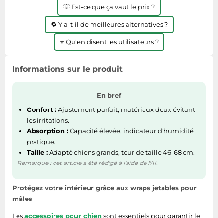
💡 Est-ce que ça vaut le prix ?
Tablettes tactiles
🔁 Y a-t-il de meilleures alternatives ?
Tondeuses cheveux & barbe
Téléphonie
⭐ Qu'en disent les utilisateurs ?
Téléviseurs
Informations sur le produit
Télévision & vidéo
Électroménager
En bref
Confort :
Ajustement parfait, matériaux doux évitant
les irritations.
Absorption :
Capacité élevée, indicateur d'humidité
pratique.
Taille :
Adapté chiens grands, tour de taille 46-68 cm.
Remarque : cet article a été rédigé à l'aide de l'AI.
Protégez votre intérieur grâce aux wraps jetables pour
mâles
Les
accessoires pour chien
sont essentiels pour garantir le