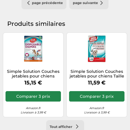
page précédente
page suivante
Produits similaires
Simple Solution Couches
Simple Solution Couches
jetables pour chiens
jetables pour chiens Taille
femelles, super
petite 12 pièces - 92004
15,15 €
11,59 €
absorbantes et anti-fuites
avec indicateur
d'humidité 12 paquet
Comparer 3 prix
Comparer 3 prix
Amazon.fr
Amazon.fr
Livraison à 3,99 €
Livraison à 3,99 €
Tout afficher