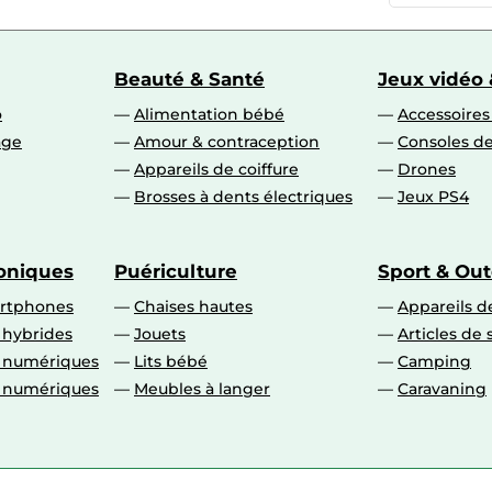
Beauté & Santé
Jeux vidéo 
o
Alimentation bébé
Accessoire
age
Amour & contraception
Consoles de
Appareils de coiffure
Drones
Brosses à dents électriques
Jeux PS4
roniques
Puériculture
Sport & Ou
artphones
Chaises hautes
Appareils de
 hybrides
Jouets
Articles de 
o numériques
Lits bébé
Camping
o numériques
Meubles à langer
Caravaning