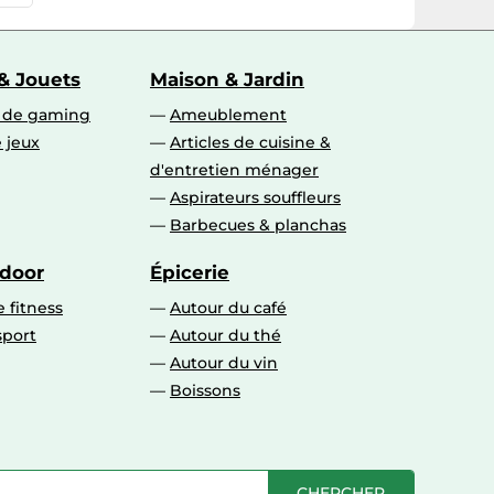
& Jouets
Maison & Jardin
s de gaming
Ameublement
 jeux
Articles de cuisine &
d'entretien ménager
Aspirateurs souffleurs
Barbecues & planchas
tdoor
Épicerie
 fitness
Autour du café
sport
Autour du thé
Autour du vin
Boissons
CHERCHER