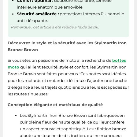
Confort optimal :
doublure respirante, semelle
Tablettes tactiles
intérieure anatomique amovible.
Sécurité améliorée :
protections internes PU, semelle
Tondeuses cheveux & barbe
anti-dérapante.
Téléphonie
Remarque : cet article a été rédigé à l'aide de l'AI.
Téléviseurs
Découvrez le style et la sécurité avec les Stylmartin Iron
Télévision & vidéo
Bronze Brown
Électroménager
Si vous êtes un passionné de moto à la recherche de
bottes
moto
qui allient sécurité, style et confort, les Stylmartin Iron
Bronze Brown sont faites pour vous ! Ces bottes sont idéales
pour les motards et motardes désireux d'ajouter une touche
d'élégance à leurs trajets quotidiens ou à leurs escapades sur
les routes sinueuses.
Conception élégante et matériaux de qualité
Les Stylmartin Iron Bronze Brown sont fabriquées en
cuir pleine fleur de haute qualité, ce qui leur confère
un aspect robuste et sophistiqué. Leur finition bronze
ajoute une touche de distinction, qui ne manquera