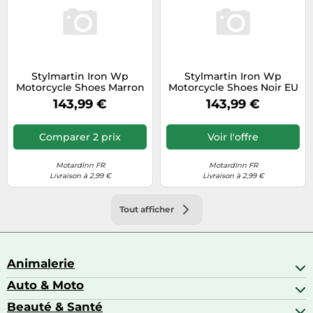
Stylmartin Iron Wp
Stylmartin Iron Wp
Motorcycle Shoes Marron
Motorcycle Shoes Noir EU
EU 38 Homme
38 Homme
143,99 €
143,99 €
Comparer 2 prix
Voir l'offre
MotardInn FR
MotardInn FR
Livraison à 2,99 €
Livraison à 2,99 €
Tout afficher
Animalerie
Auto & Moto
Abris pour animaux sauvages
Aquariophilie
Beauté & Santé
Accessoires auto