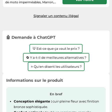
Informatique
de moto imperméables, Marron,
Vélos
Taille 41
3 - 4 jours
Taille-haies
Jeux électroniques
Vélos biking
Techniques de mesure
Signaler un contenu illégal
Lave-linge
Vêtements de sport
Textiles de maison
Machines à coudre
Équipement outdoor
Tondeuses
Montres connectées
🤖 Demande à ChatGPT
Tronçonneuses
Médias
Tuyaux d'arrosage
Objectifs photo
💡 Est-ce que ça vaut le prix ?
Éclairage
Ordinateurs portables
🔁 Y a-t-il de meilleures alternatives ?
Éviers
Photo
⭐ Qu'en disent les utilisateurs ?
Plaques de cuisson
Reflex numériques
Informations sur le produit
Robots de cuisine
En bref
Réfrigérateurs
Conception élégante :
cuir pleine fleur avec finition
Smartphones
bronze sophistiquée.
Sèche-linge