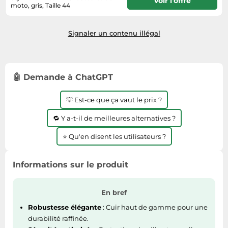
Voir l'offre
Informatique
moto, gris, Taille 44
Vélos
Taille-haies
3 - 4 jours
Jeux électroniques
Vélos biking
Techniques de mesure
Signaler un contenu illégal
Lave-linge
Vêtements de sport
Textiles de maison
Machines à coudre
Équipement outdoor
Tondeuses
Montres connectées
🤖 Demande à ChatGPT
Tronçonneuses
Médias
Tuyaux d'arrosage
Objectifs photo
💡 Est-ce que ça vaut le prix ?
Éclairage
Ordinateurs portables
🔁 Y a-t-il de meilleures alternatives ?
Éviers
Photo
⭐ Qu'en disent les utilisateurs ?
Plaques de cuisson
Reflex numériques
Informations sur le produit
Robots de cuisine
Réfrigérateurs
En bref
Smartphones
Robustesse élégante
: Cuir haut de gamme pour une
durabilité raffinée.
Sèche-linge