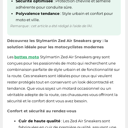
Sécurité optimisée
: Protection cheville et semelle
Tablettes tactiles
adhérente pour conduite sûre.
Polyvalence tendance
: Style urbain et confort pour
Tondeuses cheveux & barbe
moto et ville.
Téléphonie
Remarque : cet article a été rédigé à l'aide de l'AI.
Téléviseurs
Découvrez les Stylmartin Zed Air Sneakers grey : la
Télévision & vidéo
solution idéale pour les motocyclistes modernes
Électroménager
Les
bottes moto
Stylmartin Zed Air Sneakers grey sont
conçues pour les passionnés de moto qui recherchent une
combinaison parfaite de style urbain et de fonctionnalité sur
la route. Ces sneakers sont idéales pour ceux qui veulent
rester protégés tout en conservant un look décontracté et
tendance. Que vous soyez un motard occasionnel ou un
véritable adepte de la route, ces chaussures vous offriront la
sécurité et le confort dont vous avez besoin.
Confort et sécurité au rendez-vous
Cuir de haute qualité
: Les Zed Air Sneakers sont
fabriquées en cuir de première qualité, assurant une