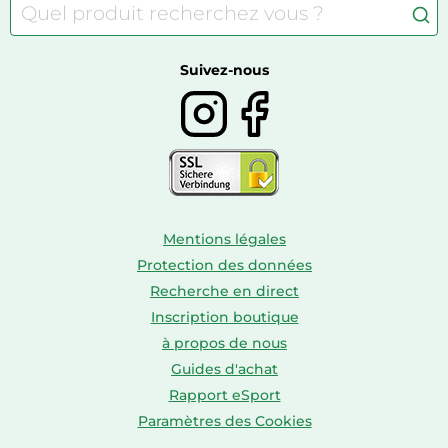
Meubles à langer
Camping
Autour du thé
Caravaning
Autour du vin
Boissons
Suivez-nous
Mentions légales
Protection des données
Recherche en direct
Inscription boutique
à propos de nous
Guides d'achat
Rapport eSport
Paramètres des Cookies