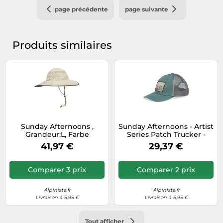
page précédente
page suivante
Produits similaires
Sunday Afternoons ,
Sunday Afternoons - Artist
Grandeur:L, Farbe
Series Patch Trucker -
SA:Sandstone
Casquette - One Size - fly
41,97 €
29,37 €
free
Comparer 3 prix
Comparer 2 prix
Alpiniste.fr
Alpiniste.fr
Livraison à 5,95 €
Livraison à 5,95 €
Tout afficher