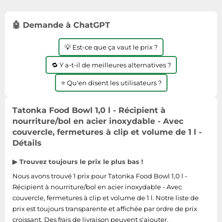
Informatique
Vélos
Taille-haies
Jeux électroniques
Vélos biking
🤖 Demande à ChatGPT
Techniques de mesure
Lave-linge
Vêtements de sport
Textiles de maison
💡 Est-ce que ça vaut le prix ?
Machines à coudre
Équipement outdoor
Tondeuses
Montres connectées
🔁 Y a-t-il de meilleures alternatives ?
Tronçonneuses
Médias
⭐ Qu'en disent les utilisateurs ?
Tuyaux d'arrosage
Objectifs photo
Éclairage
Tatonka Food Bowl 1,0 l - Récipient à
Ordinateurs portables
nourriture/bol en acier inoxydable - Avec
Éviers
Photo
couvercle, fermetures à clip et volume de 1 l -
Plaques de cuisson
Détails
Reflex numériques
▶ Trouvez toujours le prix le plus bas !
Robots de cuisine
Nous avons trouvé 1 prix pour Tatonka Food Bowl 1,0 l -
Réfrigérateurs
Récipient à nourriture/bol en acier inoxydable - Avec
couvercle, fermetures à clip et volume de 1 l. Notre liste de
Smartphones
prix est toujours transparente et affichée par ordre de prix
Sèche-linge
croissant. Des frais de livraison peuvent s'ajouter.