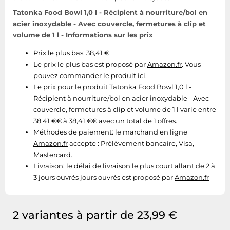
Tablettes tactiles
Tatonka Food Bowl 1,0 l - Récipient à nourriture/bol en
acier inoxydable - Avec couvercle, fermetures à clip et
Tondeuses cheveux & barbe
volume de 1 l - Informations sur les prix
Téléphonie
Prix le plus bas: 38,41 €
Téléviseurs
Le prix le plus bas est proposé par
Amazon.fr
. Vous
Télévision & vidéo
pouvez commander le produit ici.
Le prix pour le produit Tatonka Food Bowl 1,0 l -
Électroménager
Récipient à nourriture/bol en acier inoxydable - Avec
couvercle, fermetures à clip et volume de 1 l varie entre
38,41 €€ à 38,41 €€ avec un total de 1 offres.
Méthodes de paiement:
le marchand en ligne
Amazon.fr
accepte : Prélèvement bancaire, Visa,
Mastercard.
Livraison:
le délai de livraison le plus court allant de 2 à
3 jours ouvrés jours ouvrés est proposé par
Amazon.fr
2 variantes à partir de 23,99 €