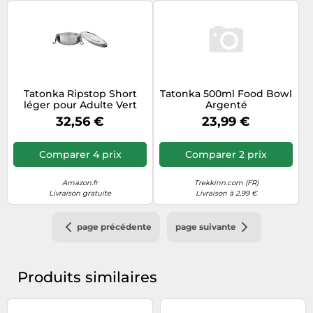
Tatonka Ripstop Short
Tatonka 500ml Food Bowl
léger pour Adulte Vert
Argenté
Olive 29 cm Taille L 49 cm
32,56 €
23,99 €
Comparer 4 prix
Comparer 2 prix
Amazon.fr
Trekkinn.com (FR)
Livraison gratuite
Livraison à 2,99 €
page précédente
page suivante
Produits similaires