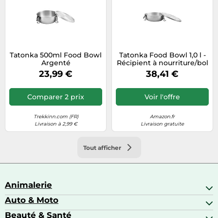
Tatonka 500ml Food Bowl
Tatonka Food Bowl 1,0 l -
Argenté
Récipient à nourriture/bol
en acier inoxydable - Avec
23,99 €
38,41 €
couvercle, fermetures à
clip et volume de 1 l
Comparer 2 prix
Voir l'offre
Trekkinn.com (FR)
Amazon.fr
Livraison à 2,99 €
Livraison gratuite
Tout afficher
Animalerie
Auto & Moto
Abris pour animaux sauvages
Aquariophilie
Beauté & Santé
Accessoires auto