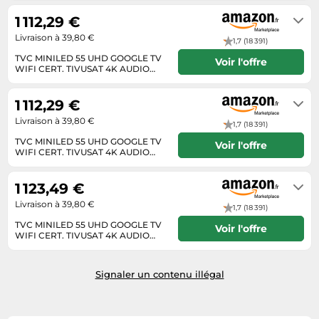
Tablettes tactiles
1 112,29 €
Tondeuses cheveux & barbe
Livraison à 39,80 €
1,7 (18 391)
TVC MINILED 55 UHD GOOGLE TV
Téléphonie
Voir l'offre
WIFI CERT. TIVUSAT 4K AUDIO
B&O
Téléviseurs
Habituellement expédié sous 7 à 8
jours
1 112,29 €
Télévision & vidéo
Livraison à 39,80 €
Électroménager
1,7 (18 391)
TVC MINILED 55 UHD GOOGLE TV
Voir l'offre
WIFI CERT. TIVUSAT 4K AUDIO
B&O
Habituellement expédié sous 7 à 8
jours
1 123,49 €
Livraison à 39,80 €
1,7 (18 391)
TVC MINILED 55 UHD GOOGLE TV
Voir l'offre
WIFI CERT. TIVUSAT 4K AUDIO
B&O
Habituellement expédié sous 7 à 8
jours
Signaler un contenu illégal