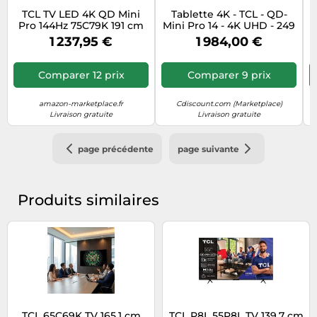
TCL TV LED 4K QD Mini
Tablette 4K - TCL - QD-
Pro 144Hz 75C79K 191 cm
Mini Pro 14 - 4K UHD - 249
avec Google et système
cm - Technologie
1 237,95 €
1 984,00 €
sonore Bang & Olufsen
Quantum Dot
Comparer 12 prix
Comparer 9 prix
amazon-marketplace.fr
Cdiscount.com (Marketplace)
Livraison gratuite
Livraison gratuite
page précédente
page suivante
Produits similaires
TCL 65C69K TV 165,1 cm
TCL P8L 55P8L TV 139,7 cm