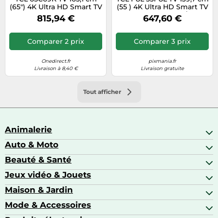
(65") 4K Ultra HD Smart TV
(55 ) 4K Ultra HD Smart TV
Wifi Métallique
Wifi Noir 450 cd/m²
815,94 €
647,60 €
Comparer 2 prix
Comparer 3 prix
Onedirect.fr
pixmania.fr
Livraison à 8,40 €
Livraison gratuite
Tout afficher
Animalerie
Auto & Moto
Abris pour animaux sauvages
Aquariophilie
Beauté & Santé
Accessoires auto
Colliers GPS
Attelage & portage
Jeux vidéo & Jouets
Alimentation bébé
Matériel orthopédique pour animaux
Autoradios
Amour & contraception
Maison & Jardin
Accessoires de gaming
Casques moto
Appareils de coiffure
Consoles de jeux
Mode & Accessoires
Ameublement
Brosses à dents électriques
Drones
Articles de cuisine & d'entretien ménager