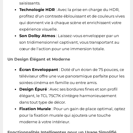
saisissants.
Technologie HDR
: Avec la prise en charge du HDR,
Certifié DLNA
profitez d'un contraste éblouissant et de couleurs vives
(Digital Living New-
Oui
qui donnent vie à chaque scène et enrichissent votre
York Alliance)
expérience visuelle.
Son Dolby Atmos
: Laissez-vous envelopper par un
Période de garantie
2 année(s)
son tridimensionnel captivant, vous transportant au
cœur de l'action pour une immersion totale.
Longueur du câble
2 m
Un Design Élégant et Moderne
Technologie de
couleur par points
Oui
Écran Enveloppant
: Doté d'un écran de 75 pouces, ce
Quantum
téléviseur offre une vue panoramique parfaite pour les
soirées cinéma en famille ou entre amis.
Piles fournies
Oui
Design Épuré
: Avec ses bordures fines et son profil
élégant, le TCL 75C7K s'intègre harmonieusement
dans tout type de décor.
Informations sur l'emballage
Fixation Murale
: Pour un gain de place optimal, optez
pour la fixation murale qui ajoutera une touche
Largeur du colis
1850 mm
moderne à votre intérieur.
Profondeur du colis
178 mm
Fonctionnalités Intelligentes pour un Usage Simplifié