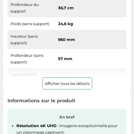
Profondeur du
Tablettes tactiles
36,7 cm
support
Tondeuses cheveux & barbe
Poids (sans support)
24,6 kg
Téléphonie
Téléviseurs
Hauteur (sans
960 mm
support)
Télévision & vidéo
Électroménager
Profondeur (sans
57 mm
support)
Largeur (sans
1666 mm
support)
Afficher tous les détails
Poids (avec support)
26,6 kg
Informations sur le produit
Hauteur (support
995 mm
inclus)
En bref
Profondeur (support
Résolution 4K UHD
: Imagerie exceptionnelle pour
367 mm
inclus)
un visionnage captivant.