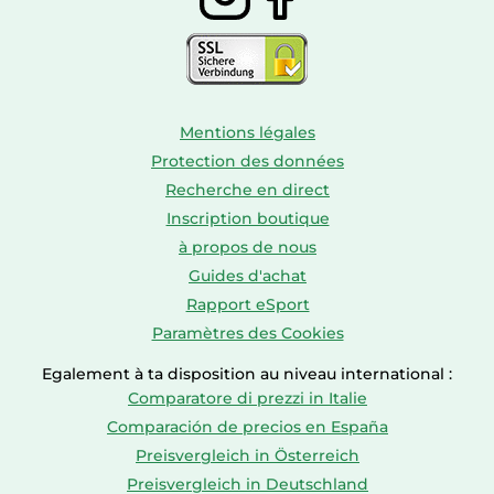
numérique
1
(Optique)
Quantité de ports de
type A USB 3.2 Gen 1
1
Mentions légales
(3.1 Gen 1)
Protection des données
Nombre de port
Recherche en direct
1
ethernet LAN (RJ-45)
Inscription boutique
à propos de nous
Version HDCP
2.2
Guides d'achat
HDCP
Oui
Rapport eSport
Paramètres des Cookies
Canal de retour
Egalement à ta disposition au niveau international :
audio (ARC, Audio
Oui
Comparatore di prezzi in Italie
Return Channel)
Comparación de precios en España
Changement rapide
Preisvergleich in Österreich
Oui
des rapports HDMI
Preisvergleich in Deutschland