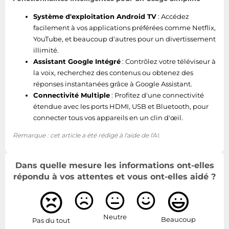
Hauteur du colis
1125 mm
Système d'exploitation Android TV
: Accédez
facilement à vos applications préférées comme Netflix,
Poids du paquet
36,3 kg
YouTube, et beaucoup d'autres pour un divertissement
illimité.
Assistant Google Intégré
: Contrôlez votre téléviseur à
Détails techniques
la voix, recherchez des contenus ou obtenez des
réponses instantanées grâce à Google Assistant.
Mémoire interne
64000 Mo
Connectivité Multiple
: Profitez d'une connectivité
étendue avec les ports HDMI, USB et Bluetooth, pour
Caractéristiques spéciales
connecter tous vos appareils en un clin d'œil.
Remarque : cet article a été rédigé à l'aide de l'AI.
288Hz Game Accelerator, AiPQ
Processor, Bluetooth,
Technologies TCL
Chromecast Built-In, Dolby
Dans quelle mesure les informations ont-elles
(AV/TV)
Atmos®, Dolby Vision™, HDR
répondu à vos attentes et vous ont-elles aidé ?
(High Dynamic Range), T-cast
Caractéristiques de gestion
Neutre
Beaucoup
Pas du tout