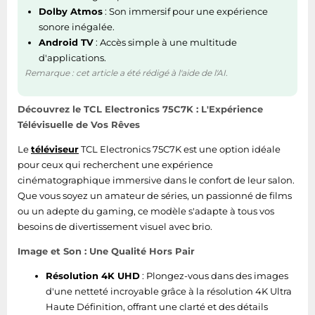
Dolby Atmos
: Son immersif pour une expérience
Largeur appareil
sonore inégalée.
1666 mm
(support inclus)
Android TV
: Accès simple à une multitude
d'applications.
Remarque : cet article a été rédigé à l'aide de l'AI.
Contenu de l'emballage
Découvrez le TCL Electronics 75C7K : L'Expérience
Barre de son
Non
Télévisuelle de Vos Rêves
comprise
Le
téléviseur
TCL Electronics 75C7K est une option idéale
Support de bureau
Oui
pour ceux qui recherchent une expérience
cinématographique immersive dans le confort de leur salon.
Type de
RC833A
Que vous soyez un amateur de séries, un passionné de films
télécommande
ou un adepte du gaming, ce modèle s'adapte à tous vos
besoins de divertissement visuel avec brio.
Télécommande
Oui
fournie
Image et Son : Une Qualité Hors Pair
Résolution 4K UHD
: Plongez-vous dans des images
Autres caractéristiques
d'une netteté incroyable grâce à la résolution 4K Ultra
Haute Définition, offrant une clarté et des détails
Ne contient pas
Mercure