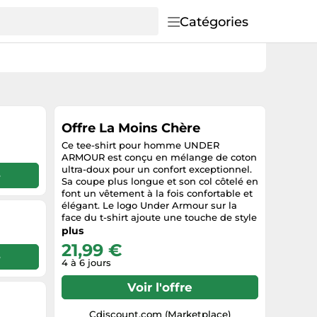
Catégories
Offre La Moins Chère
Ce tee-shirt pour homme UNDER
ARMOUR est conçu en mélange de coton
ultra-doux pour un confort exceptionnel.
e
Sa coupe plus longue et son col côtelé en
font un vêtement à la fois confortable et
élégant. Le logo Under Armour sur la
face du t-shirt ajoute une touche de style
supplémentaire. Matière : 60% Coton,
plus
40% Polyester.
21,99 €
e
4 à 6 jours
Voir l'offre
Cdiscount.com (Marketplace)