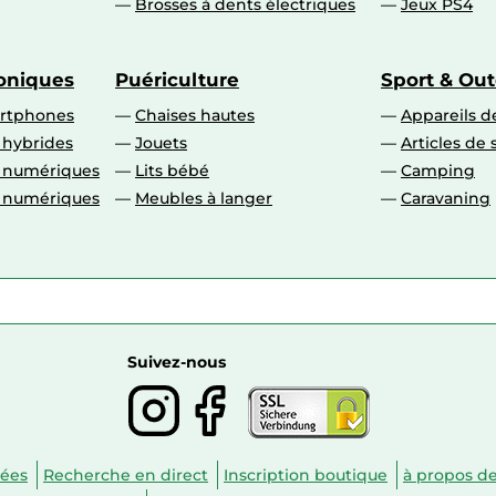
Brosses à dents électriques
Jeux PS4
roniques
Puériculture
Sport & Ou
artphones
Chaises hautes
Appareils de
 hybrides
Jouets
Articles de 
o numériques
Lits bébé
Camping
o numériques
Meubles à langer
Caravaning
Suivez-nous
nées
Recherche en direct
Inscription boutique
à propos d