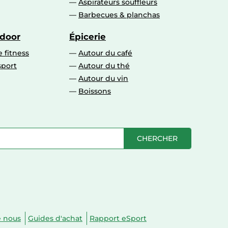
Aspirateurs souffleurs
Barbecues & planchas
tdoor
Épicerie
 fitness
Autour du café
sport
Autour du thé
Autour du vin
Boissons
CHERCHER
e nous
Guides d'achat
Rapport eSport