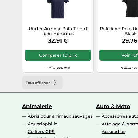
Under Armour Polo T-shirt
Polo Icon Polo 
Icon Hommes
- Black
32,91 €
29,76
Comparer 10 prix
Voir l'o
military.eu (FR)
military.eu
Tout afficher
Animalerie
Auto & Moto
Abris pour animaux sauvages
Accessoires aut
Aquariophilie
Attelage & port
Colliers GPS
Autoradios