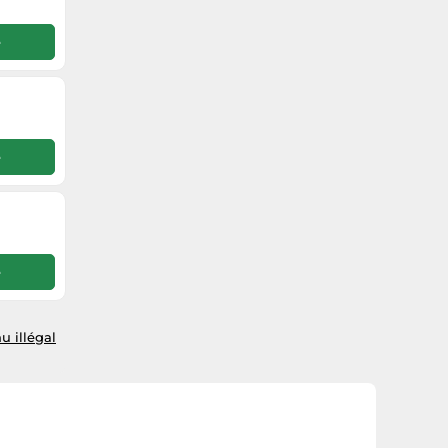
e
e
e
u illégal