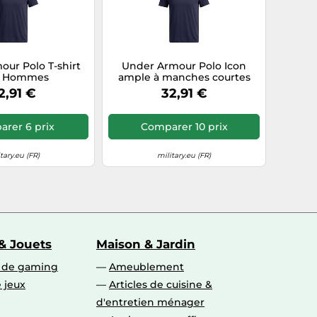
ur Polo T-shirt
Under Armour Polo Icon
n Hommes
ample à manches courtes
bleu marine Homme L
2,91 €
32,91 €
rer 6 prix
Comparer 10 prix
tary.eu (FR)
military.eu (FR)
& Jouets
Maison & Jardin
s de gaming
Ameublement
 jeux
Articles de cuisine &
d'entretien ménager