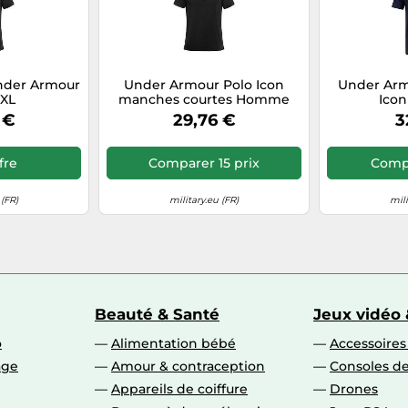
Under Armour
Under Armour Polo Icon
Under Armo
 XL
manches courtes Homme
Ico
Noir L
 €
29,76 €
3
ffre
Comparer 15 prix
Compa
 (FR)
military.eu (FR)
mili
Beauté & Santé
Jeux vidéo 
o
Alimentation bébé
Accessoire
age
Amour & contraception
Consoles de
Appareils de coiffure
Drones