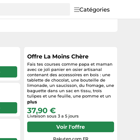
Catégories
Offre La Moins Chère
Fais tes courses comme papa et maman
avec ce joli panier en osier artisanal
e
contenant des accessoires en bois : une
tablette de chocolat, une bouteille de
limonade, un saucisson, du fromage, une
baguette dans un sac en tissu, trois
tulipes et une feuille, une pomme et un
journal en papier. Panier Jour de Marché,
plus
un jeu d'imitation de la marque Tender
e
37,90 €
Leaf Toys.
Livraison sous 3 a 5 jours
Voir l'offre
Rakuten.com FR