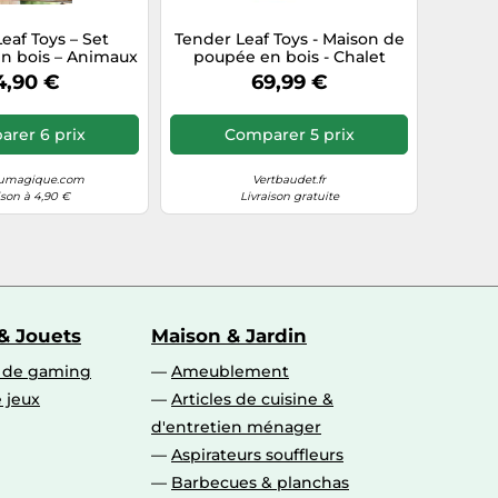
eaf Toys – Set
Tender Leaf Toys - Maison de
n bois – Animaux
poupée en bois - Chalet
forêt – Beige
Rosewood - Multicolore - TU
4,90 €
69,99 €
rer 6 prix
Comparer 5 prix
umagique.com
Vertbaudet.fr
ison à 4,90 €
Livraison gratuite
& Jouets
Maison & Jardin
s de gaming
Ameublement
 jeux
Articles de cuisine &
d'entretien ménager
Aspirateurs souffleurs
Barbecues & planchas