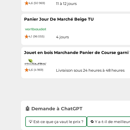
4,6 (50 969)
11 à 12 jours
Panier Jour De Marché Beige TU
4,1 (96 055)
4 jours
Jouet en bois Marchande Panier de Course garni 
4,6 (4 969)
Livraison sous 24 heures à 48 heures
🤖 Demande à ChatGPT
💡 Est-ce que ça vaut le prix ?
🔁 Y a-t-il de meilleu