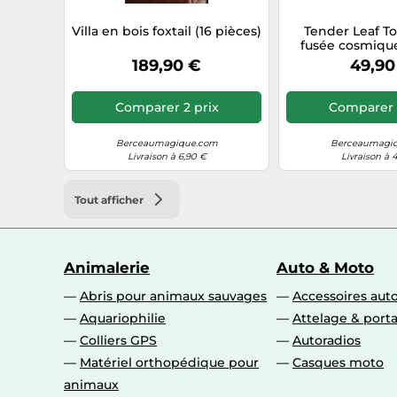
Villa en bois foxtail (16 pièces)
Tender Leaf To
fusée cosmique
grande orange 
189,90 €
49,90
Comparer 2 prix
Comparer 
Berceaumagique.com
Berceaumagi
Livraison à 6,90 €
Livraison à 
Tout afficher
Animalerie
Auto & Moto
Abris pour animaux sauvages
Accessoires aut
Aquariophilie
Attelage & port
Colliers GPS
Autoradios
Matériel orthopédique pour
Casques moto
animaux