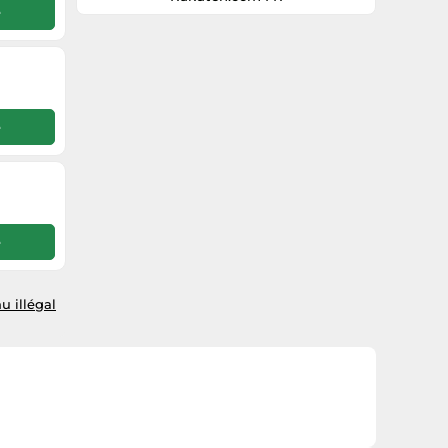
e
e
e
u illégal