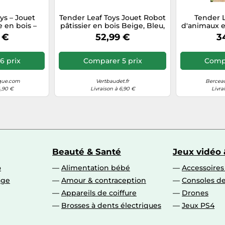
ys – Jouet
Tender Leaf Toys Jouet Robot
Tender L
 en bois –
pâtissier en bois Beige, Bleu,
d'animaux e
– 11 pièces
Jaune TU
de la 
 €
52,99 €
3
6 prix
Comparer 5 prix
Compa
que.com
Vertbaudet.fr
Bercea
4,90 €
Livraison à 6,90 €
Livra
Beauté & Santé
Jeux vidéo 
o
Alimentation bébé
Accessoire
age
Amour & contraception
Consoles de
Appareils de coiffure
Drones
Brosses à dents électriques
Jeux PS4