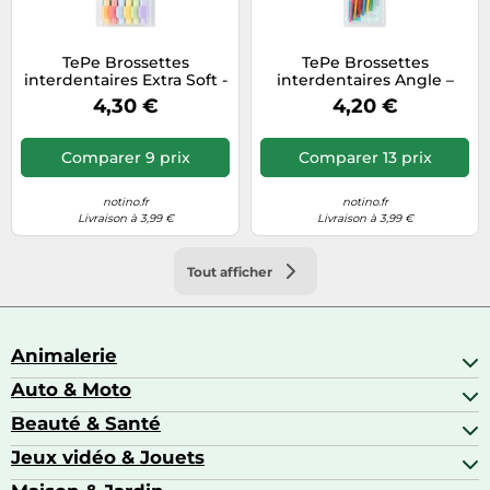
TePe Brossettes
TePe Brossettes
interdentaires Extra Soft -
interdentaires Angle –
multi-tailles ISO 1-6 - 8
Assortiment x 6
4,30 €
4,20 €
pièces
Comparer 9 prix
Comparer 13 prix
notino.fr
notino.fr
Livraison à 3,99 €
Livraison à 3,99 €
Tout afficher
Animalerie
Auto & Moto
Abris pour animaux sauvages
Aquariophilie
Beauté & Santé
Accessoires auto
Colliers GPS
Attelage & portage
Jeux vidéo & Jouets
Alimentation bébé
Matériel orthopédique pour animaux
Autoradios
Amour & contraception