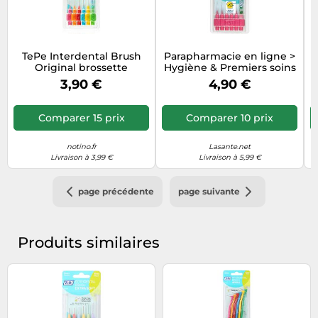
TePe Interdental Brush
Parapharmacie en ligne >
Original brossette
Hygiène & Premiers soins
interdentaire Mix 6 pcs
> Soins bucco-dentaires >
3,90 €
4,90 €
Brosses à dents TePe
Brossettes Interdentaires
0,4 mm x 6
Comparer 15 prix
Comparer 10 prix
notino.fr
Lasante.net
Livraison à 3,99 €
Livraison à 5,99 €
page précédente
page suivante
Produits similaires