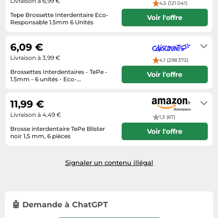
Livraison à 6,99 €
4,5 (121 041)
Tablettes tactiles
Tepe Brossette Interdentaire Eco-
Voir l'offre
Responsable 1.5mm 6 Unités
Tondeuses cheveux & barbe
Livraison sous 3 a 5 jours
Téléphonie
6,09 €
Téléviseurs
Livraison à 3,99 €
4,1 (298 372)
Télévision & vidéo
Brossettes Interdentaires - TePe -
Voir l'offre
1.5mm - 6 unités - Eco-
Électroménager
Responsable - Nettoyage Sûr
4 à 6 jours
11,99 €
Livraison à 4,49 €
1,3 (67)
Brosse interdentaire TePe Blister
Voir l'offre
noir 1,5 mm, 6 pièces
Livraison sous 2 à 3 jours ouvrés
Signaler un contenu illégal
🤖 Demande à ChatGPT