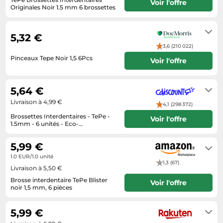
Informatique
Voir l'offre
Vélos
Originales Noir 1.5 mm 6 brossettes
Taille-haies
24-48h
Jeux électroniques
Vélos biking
Techniques de mesure
Lave-linge
5,32 €
Vêtements de sport
Textiles de maison
3,6 (210 022)
Machines à coudre
Équipement outdoor
Pinceaux Tepe Noir 1,5 6Pcs
Tondeuses
Voir l'offre
Montres connectées
3 à 5 jours ouvrés
Tronçonneuses
Médias
5,64 €
Tuyaux d'arrosage
Objectifs photo
Livraison à 4,99 €
4,1 (298 372)
Éclairage
Ordinateurs portables
Brossettes Interdentaires - TePe -
Voir l'offre
Éviers
1.5mm - 6 unités - Eco-
Photo
Responsable - Nettoyage Sûr
4 à 6 jours
Plaques de cuisson
5,99 €
Reflex numériques
1.0 EUR/1.0 unité
1,3 (67)
Livraison à 5,50 €
Robots de cuisine
Brosse interdentaire TePe Blister
Voir l'offre
Réfrigérateurs
noir 1,5 mm, 6 pièces
Livraison sous 2 à 3 jours ouvrés
Smartphones
5,99 €
Sèche-linge