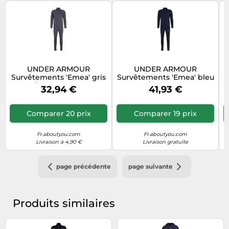
UNDER ARMOUR
UNDER ARMOUR
Survêtements 'Emea' gris
Survêtements 'Emea' bleu
/ noir, Taille S
marine / bleu fumé, Taille
32,94 €
41,93 €
S
Comparer 20 prix
Comparer 19 prix
Fr.aboutyou.com
Fr.aboutyou.com
Livraison à 4,90 €
Livraison gratuite
page précédente
page suivante
Produits similaires