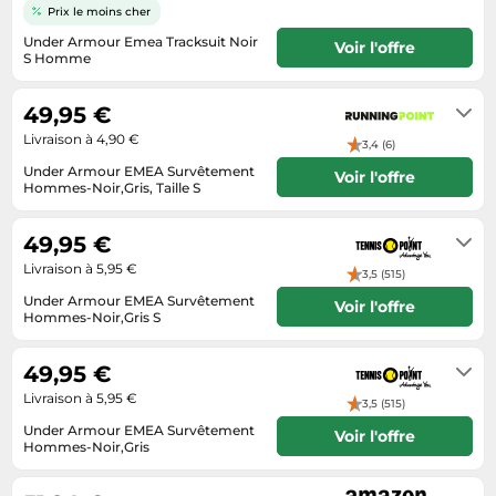
Informatique
Prix le moins cher
Vélos
Taille-haies
Jeux électroniques
Under Armour Emea Tracksuit Noir
Voir l'offre
Vélos biking
S Homme
Techniques de mesure
Lave-linge
2-4 jours ouvrables
Vêtements de sport
Textiles de maison
Machines à coudre
49,95 €
Équipement outdoor
Tondeuses
Livraison à 4,90 €
Montres connectées
3,4 (6)
Tronçonneuses
Under Armour EMEA Survêtement
Voir l'offre
Médias
Hommes-Noir,Gris, Taille S
Tuyaux d'arrosage
3-4 jours ouvrables
Objectifs photo
Éclairage
49,95 €
Ordinateurs portables
Livraison à 5,95 €
Éviers
3,5 (515)
Photo
Under Armour EMEA Survêtement
Voir l'offre
Plaques de cuisson
Hommes-Noir,Gris S
2 - 3 jours ouvrables
Reflex numériques
49,95 €
Robots de cuisine
Livraison à 5,95 €
3,5 (515)
Réfrigérateurs
Under Armour EMEA Survêtement
Voir l'offre
Hommes-Noir,Gris
Smartphones
2 - 3 jours ouvrables
Sèche-linge