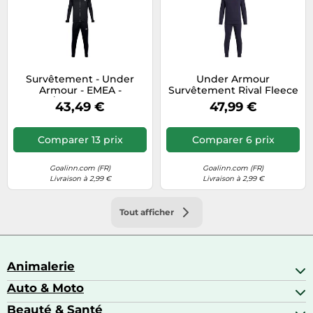
Survêtement - Under
Under Armour
Armour - EMEA -
Survêtement Rival Fleece
Noir/Blanc - Ajusté -
en molleton Bleu Garçon
43,49 €
47,99 €
Respirant
14-16 ans
Comparer 13 prix
Comparer 6 prix
Goalinn.com (FR)
Goalinn.com (FR)
Livraison à 2,99 €
Livraison à 2,99 €
Tout afficher
Animalerie
Auto & Moto
Abris pour animaux sauvages
Aquariophilie
Beauté & Santé
Accessoires auto