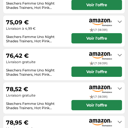
Informatique
Skechers Femme Uno Night
Vélos
Voir l'offre
Shades Trainers, Hot Pink
Taille-haies
Jeux électroniques
Durabuck, 38 EU
Vélos biking
Livraison sous 2 à 3 jours ouvrés
Techniques de mesure
Lave-linge
75,09 €
Vêtements de sport
Textiles de maison
Machines à coudre
Livraison à 4,99 €
Équipement outdoor
1,7 (18 391)
Tondeuses
Montres connectées
Skechers Femme Uno Night
Voir l'offre
Shades Trainers, Hot Pink
Tronçonneuses
Durabuck, 38 EU
Médias
Livraison sous 2 à 3 jours ouvrés
Tuyaux d'arrosage
76,42 €
Objectifs photo
Éclairage
Livraison gratuite
Ordinateurs portables
1,7 (18 391)
Éviers
Skechers Femme Uno Night
Voir l'offre
Photo
Shades Trainers, Hot Pink
Durabuck, 38 EU
Livraison sous 2 à 3 jours ouvrés
Plaques de cuisson
78,52 €
Reflex numériques
Livraison gratuite
1,7 (18 391)
Robots de cuisine
Skechers Femme Uno Night
Voir l'offre
Réfrigérateurs
Shades Trainers, Hot Pink
Durabuck, 38 EU
En stock. Livraison Express possible
Smartphones
avec Amazon Premium.
78,95 €
Sèche-linge