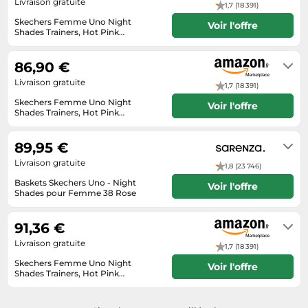
Livraison gratuite
1,7 (18 391)
Tablettes tactiles
Skechers Femme Uno Night
Voir l'offre
Shades Trainers, Hot Pink
Tondeuses cheveux & barbe
Durabuck, 38 EU
Livraison sous 2 à 3 jours ouvrés
Téléphonie
86,90 €
Téléviseurs
Livraison gratuite
1,7 (18 391)
Télévision & vidéo
Skechers Femme Uno Night
Voir l'offre
Shades Trainers, Hot Pink
Électroménager
Durabuck, 38 EU
Livraison sous 2 à 3 jours ouvrés
89,95 €
Livraison gratuite
1,8 (23 746)
Baskets Skechers Uno - Night
Voir l'offre
Shades pour Femme 38 Rose
24h
91,36 €
Livraison gratuite
1,7 (18 391)
Skechers Femme Uno Night
Voir l'offre
Shades Trainers, Hot Pink
Durabuck, 38 EU
Livraison sous 2 à 3 jours ouvrés