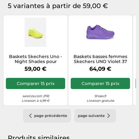
5 variantes à partir de 59,00 €
Baskets Skechers Uno -
Baskets basses femmes
Night Shades pour
Skechers UNO Violet 37
Femme 38 Jaune
59,00 €
64,09 €
Comparer 15 prix
Comparer 15 prix
sarenza.com (FR)
Shoes.fr
Livraison à 4,99 €
Livraison gratuite
page précédente
page suivante
Produits similaires