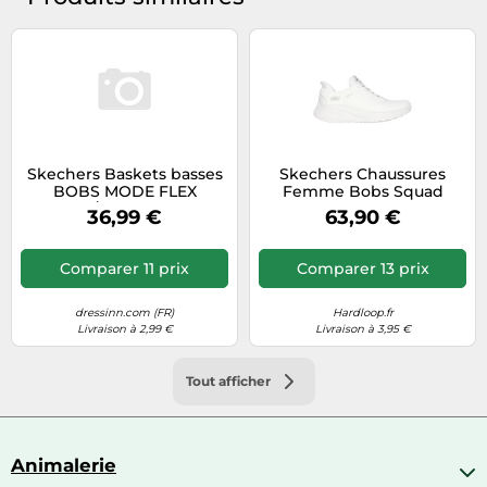
Skechers Baskets basses
Skechers Chaussures
BOBS MODE FLEX
Femme Bobs Squad
mastic/blanc Taille 39
Chaos Current Muse –
36,99 €
63,90 €
Textile Off White – 39 EU
Comparer 11 prix
Comparer 13 prix
dressinn.com (FR)
Hardloop.fr
Livraison à 2,99 €
Livraison à 3,95 €
Tout afficher
Animalerie