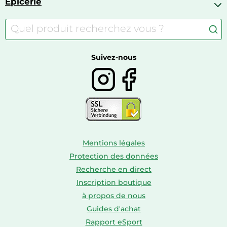
Épicerie
Appareils de fitness
Appareils photo numériques compacts
Lits bébé
Articles de sport
Autour du café
Meubles à langer
Camping
Autour du thé
Caravaning
Autour du vin
Boissons
Suivez-nous
Mentions légales
Protection des données
Recherche en direct
Inscription boutique
à propos de nous
Guides d'achat
Rapport eSport