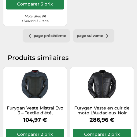
Comparer 3 prix
MotardInn FR
Livraison à 2,99 €
page précédente
page suivante
Produits similaires
Furygan Veste Mistral Evo
Furygan Veste en cuir de
3 – Textile d'été,
moto L'Audacieux Noir
ventilation – Bleu/Noir S
Taille L Homme
104,97 €
286,96 €
Homme
Comparer 2 prix
Comparer 2 prix