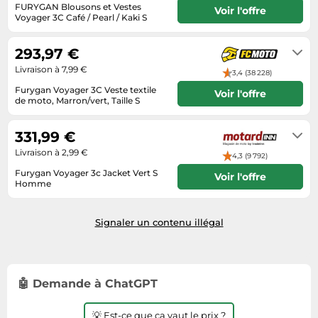
Informatique
FURYGAN Blousons et Vestes
Vélos
Voir l'offre
Voyager 3C Café / Pearl / Kaki S
Taille-haies
Jeux électroniques
Vélos biking
Unknown
Techniques de mesure
Lave-linge
293,97 €
Vêtements de sport
Textiles de maison
Machines à coudre
Livraison à 7,99 €
3,4 (38 228)
Équipement outdoor
Tondeuses
Furygan Voyager 3C Veste textile
Montres connectées
Voir l'offre
de moto, Marron/vert, Taille S
Tronçonneuses
Médias
3 - 4 jours
Tuyaux d'arrosage
331,99 €
Objectifs photo
Éclairage
Livraison à 2,99 €
Ordinateurs portables
4,3 (9 792)
Éviers
Furygan Voyager 3c Jacket Vert S
Voir l'offre
Photo
Homme
10-12 jours ouvrables
Plaques de cuisson
Signaler un contenu illégal
Reflex numériques
Robots de cuisine
Réfrigérateurs
🤖 Demande à ChatGPT
Smartphones
Sèche-linge
💡 Est-ce que ça vaut le prix ?