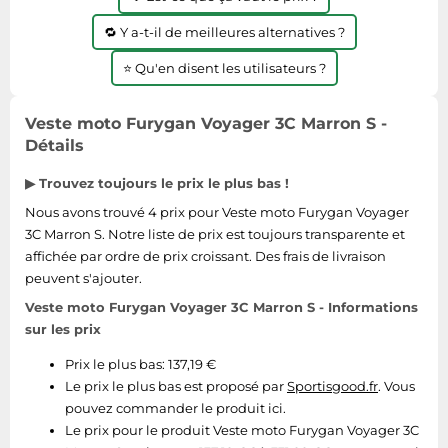
Tablettes tactiles
🔁 Y a-t-il de meilleures alternatives ?
Tondeuses cheveux & barbe
⭐ Qu'en disent les utilisateurs ?
Téléphonie
Téléviseurs
Veste moto Furygan Voyager 3C Marron S -
Détails
Télévision & vidéo
Électroménager
▶ Trouvez toujours le prix le plus bas !
Nous avons trouvé 4 prix pour Veste moto Furygan Voyager
3C Marron S. Notre liste de prix est toujours transparente et
affichée par ordre de prix croissant. Des frais de livraison
peuvent s'ajouter.
Veste moto Furygan Voyager 3C Marron S - Informations
sur les prix
Prix le plus bas: 137,19 €
Le prix le plus bas est proposé par
Sportisgood.fr
. Vous
pouvez commander le produit ici.
Le prix pour le produit Veste moto Furygan Voyager 3C