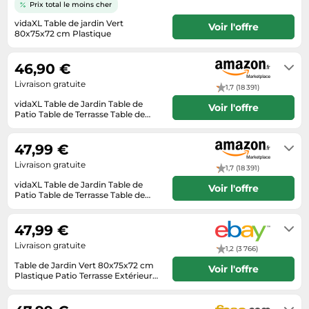
Informatique
Prix total le moins cher
Vélos
Taille-haies
vidaXL Table de jardin Vert
Jeux électroniques
Voir l'offre
Vélos biking
80x75x72 cm Plastique
Techniques de mesure
Lave-linge
6 à 9 jours
Vêtements de sport
Textiles de maison
46,90 €
Machines à coudre
Équipement outdoor
Tondeuses
Livraison gratuite
Montres connectées
1,7 (18 391)
Tronçonneuses
vidaXL Table de Jardin Table de
Voir l'offre
Médias
Patio Table de Terrasse Table de
Camping Table de Salle à Manger
Tuyaux d'arrosage
Habituellement expédié sous 3 à 4
Objectifs photo
Table d'Extérieur Vert 80x75x72 cm
jours
Plastique
47,99 €
Éclairage
Ordinateurs portables
Livraison gratuite
Éviers
1,7 (18 391)
Photo
vidaXL Table de Jardin Table de
Voir l'offre
Plaques de cuisson
Patio Table de Terrasse Table de
Camping Table de Salle à Manger
Livraison sous 2 à 3 jours ouvrés
Table d'Extérieur Vert 80x75x72 cm
Reflex numériques
Plastique
47,99 €
Robots de cuisine
Livraison gratuite
1,2 (3 766)
Réfrigérateurs
Table de Jardin Vert 80x75x72 cm
Voir l'offre
Plastique Patio Terrasse Extérieur
Smartphones
vidaXL
Livrera sous 4 - 12 jours ouvrables
après réception du paiement.
Sèche-linge