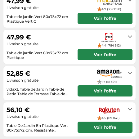
47,99 €
Tablettes tactiles
Livraison gratuite
4,7 (337 058)
Tondeuses cheveux & barbe
Table de jardin Vert 80x75x72 cm
Voir l'offre
Plastique Vert G
Téléphonie
Se renseigner auprès du vendeur
Téléviseurs
47,99 €
Livraison gratuite
Télévision & vidéo
4,4 (784 512)
Table de jardin Vert 80x75x72 cm
Voir l'offre
Électroménager
Plastique
Se renseigner auprès du vendeur
52,85 €
Livraison gratuite
1,7 (18 391)
vidaXL Table de Jardin Table de
Voir l'offre
Patio Table de Terrasse Table de
Camping Table de Salle à Manger
Livraison sous 2 à 3 jours ouvrés
Table d'Extérieur Vert 80x75x72 cm
Plastique
56,10 €
Livraison gratuite
4,5 (121 041)
Table De Jardin En Plastique Vert
Voir l'offre
80x75x72 Cm, Résistante
Auxintempéries, Trou Pour Parasol
Livraison sous 3 a 5 jours