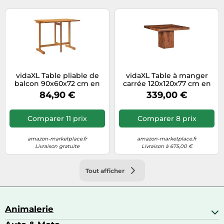
vidaXL Table pliable de
vidaXL Table à manger
balcon 90x60x72 cm en
carrée 120x120x77 cm en
bois d'acacia solide
acacia massif – Fixe, sans
84,90 €
339,00 €
tiroir
Comparer 11 prix
Comparer 8 prix
amazon-marketplace.fr
amazon-marketplace.fr
Livraison gratuite
Livraison à 675,00 €
Tout afficher
Animalerie