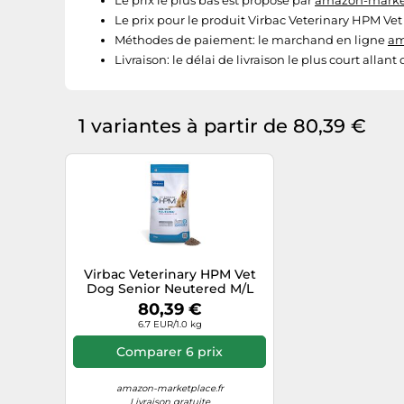
Le prix le plus bas est proposé par
amazon-market
Le prix pour le produit Virbac Veterinary HPM Vet
Méthodes de paiement:
le marchand en ligne
am
Livraison:
le délai de livraison le plus court allant
1 variantes à partir de 80,39 €
Virbac Veterinary HPM Vet
Dog Senior Neutered M/L
Nourriture pour Chien 12 kg
80,39 €
6.7 EUR/1.0 kg
Comparer 6 prix
amazon-marketplace.fr
Livraison gratuite