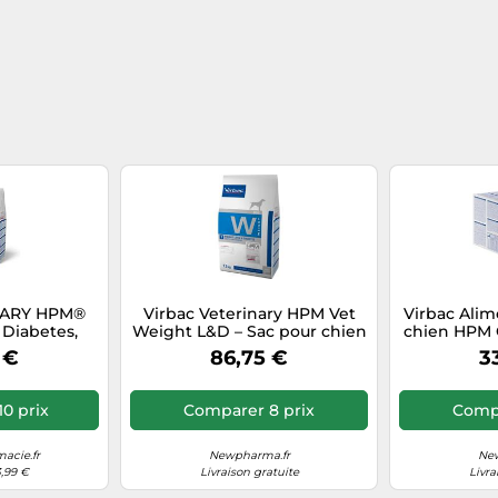
NARY HPM®
Virbac Veterinary HPM Vet
Virbac Ali
 Diabetes,
Weight L&D – Sac pour chien
chien HPM 
 obèse Autre
12 kg
Support — s
 €
86,75 €
3
g
9 
0 prix
Comparer 8 prix
Compa
acie.fr
Newpharma.fr
New
3,99 €
Livraison gratuite
Livra