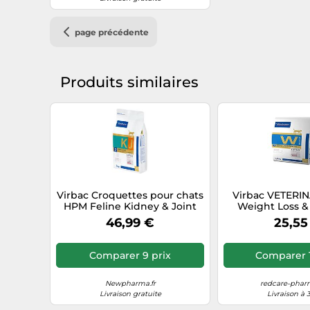
page précédente
Produits similaires
Virbac Croquettes pour chats
Virbac VETERI
HPM Feline Kidney & Joint
Weight Loss &
KJ2 Adulte – 3 kg
Croquettes chat
46,99 €
25,55
1500 
Comparer 9 prix
Comparer 1
Newpharma.fr
redcare-pharm
Livraison gratuite
Livraison à 