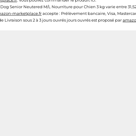
place.fr
. Vous pouvez commander le produit ici.
 Dog Senior Neutered M/L Nourriture pour Chien 3 kg varie entre 31,52 
azon-marketplace.fr
accepte : Prélèvement bancaire, Visa, Masterca
 de Livraison sous 2 à 3 jours ouvrés jours ouvrés est proposé par
amazo