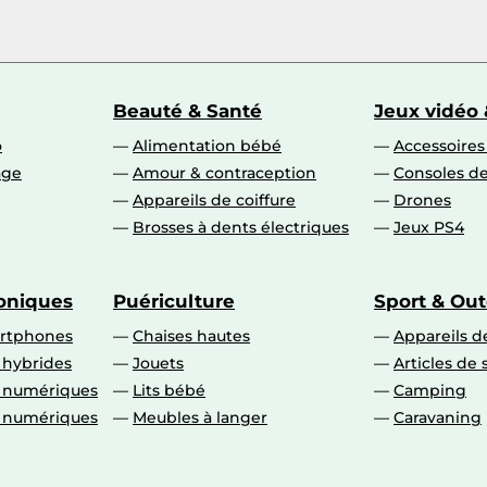
Beauté & Santé
Jeux vidéo 
o
Alimentation bébé
Accessoire
age
Amour & contraception
Consoles de
Appareils de coiffure
Drones
Brosses à dents électriques
Jeux PS4
roniques
Puériculture
Sport & Ou
artphones
Chaises hautes
Appareils de
 hybrides
Jouets
Articles de 
o numériques
Lits bébé
Camping
o numériques
Meubles à langer
Caravaning