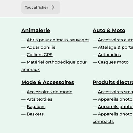
Tout afficher
Animalerie
Auto & Moto
Abris pour animaux sauvages
Accessoires aut
Aquariophilie
Attelage & port
Colliers GPS
Autoradios
Matériel orthopédique pour
Casques moto
animaux
Mode & Accessoires
Produits élect
Accessoires de mode
Accessoires sm
Arts textiles
Appareils photo
Bagages
Appareils phot
Baskets
Appareils phot
compacts