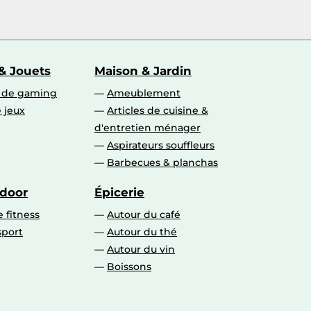
& Jouets
Maison & Jardin
s de gaming
Ameublement
 jeux
Articles de cuisine &
d'entretien ménager
Aspirateurs souffleurs
Barbecues & planchas
tdoor
Épicerie
 fitness
Autour du café
sport
Autour du thé
Autour du vin
Boissons