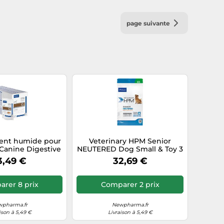
page suivante
ment humide pour
Veterinary HPM Senior
Canine Digestive
NEUTERED Dog Small & Toy 3
outien digestif —
kg
3,49 €
32,69 €
x 300 g
rer 8 prix
Comparer 2 prix
pharma.fr
Newpharma.fr
ison à 5,49 €
Livraison à 5,49 €