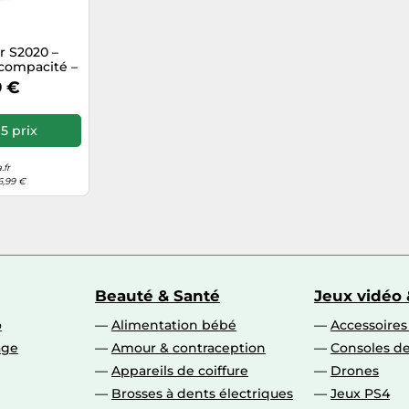
r S2020 –
compacité –
e
9 €
5 prix
.fr
6,99 €
Beauté & Santé
Jeux vidéo 
o
Alimentation bébé
Accessoire
age
Amour & contraception
Consoles de
Appareils de coiffure
Drones
Brosses à dents électriques
Jeux PS4