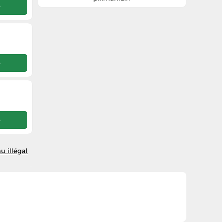
e
incomparable.
e
e
u illégal