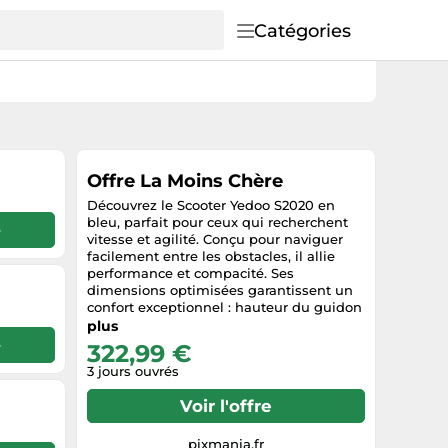
Catégories
Offre La Moins Chère
Découvrez le Scooter Yedoo S2020 en
bleu, parfait pour ceux qui recherchent
e
vitesse et agilité. Conçu pour naviguer
facilement entre les obstacles, il allie
performance et compacité. Ses
dimensions optimisées garantissent un
confort exceptionnel : hauteur du guidon
réglable de 92 à 98 cm, espace pour le
plus
cavalier de 63 cm, et une largeur de
e
322,99 €
guidon de 64 cm. Avec un marchepied
3 jours ouvrés
de 40 cm et des hauteurs de roulement
ajustables, ce scooter respecte les
Voir l'offre
normes de l'UE (CSN EN 14619). Parfait
pour les aventuriers urbains, le S2020
vous offre une expérience de glisse
pixmania.fr