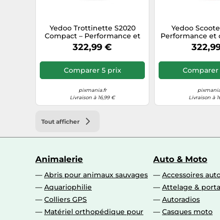
Yedoo Trottinette S2020
Yedoo Scoote
Compact – Performance et
Performance et 
agilité – Noir G 12403
Orang
322,99 €
322,9
Comparer 5 prix
Comparer 
pixmania.fr
pixmania
Livraison à 16,99 €
Livraison à 1
Tout afficher
Animalerie
Auto & Moto
Abris pour animaux sauvages
Accessoires aut
Aquariophilie
Attelage & port
Colliers GPS
Autoradios
Matériel orthopédique pour
Casques moto