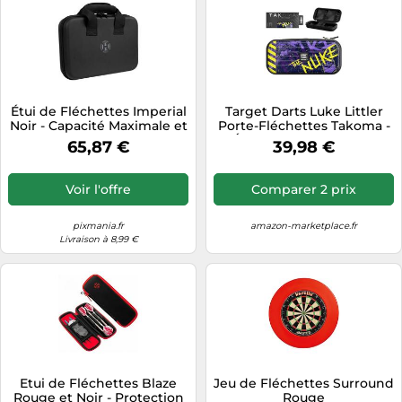
Étui de Fléchettes Imperial
Target Darts Luke Littler
Noir - Capacité Maximale et
Porte-Fléchettes Takoma -
Protection Supérieure
Étui à Fléchettes Luke
65,87 €
39,98 €
Littler, Support à
Fléchettes, Porte-
Fléchettes, Étuis de
Voir l'offre
Comparer 2 prix
Rangement pour Jeux de
Fléchettes, Étui à
Fléchettes
pixmania.fr
amazon-marketplace.fr
Livraison à 8,99 €
Etui de Fléchettes Blaze
Jeu de Fléchettes Surround
Rouge et Noir - Protection
Rouge