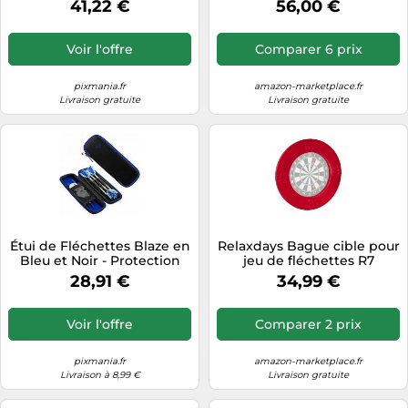
41,22 €
56,00 €
Voir l'offre
Comparer 6 prix
pixmania.fr
amazon-marketplace.fr
Livraison gratuite
Livraison gratuite
Étui de Fléchettes Blaze en
Relaxdays Bague cible pour
Bleu et Noir - Protection
jeu de fléchettes R7
Optimale pour Vos
28,91 €
34,99 €
Fléchettes
Voir l'offre
Comparer 2 prix
pixmania.fr
amazon-marketplace.fr
Livraison à 8,99 €
Livraison gratuite