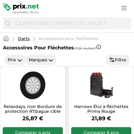
Autour du café
LEGO
Chaudières
Bottes femme
Aspirateurs
Lisseurs
Meubles à langer
Produits vétérinaires
Camping
Pneus
Autour du thé
Modélisme
Climatisation
Chaussures
Brosses à dents électriques
Lunetterie
Mode enfant
Terrariophilie
Caravaning
Pneus 4x4
Autour du vin
Ordinateurs pour enfant
Décoration d'intérieur
Chaussures basses homme
Cafetières expresso
Maison saine
Poussettes
Équipement du cheval
Chaussures de sport
Pneus hiver
Boissons
Playmobil
Fournitures de bureau
Chaussures running
Cafetières à capsules
Matériel médical
Rentrée scolaire
Chaussures running
Pneus été
Boissons alcoolisées
Darts
Accessoires pour fléchettes
Poupées
Jardin
Collants & chaussettes
Caméras embarquées
Parfums d'intérieur
Repas bébé
Cyclisme
Roues & pneumatiques
Café & expresso
Accessoires Pour Fléchettes
Trottinettes
(11 026 résultats*)
Lampes design
Horloges & montres
Caméscopes numériques
Parfums femme
Sièges auto & rehausseurs
GPS & Wearables
Tuning auto
Dosettes & Capsules de café
Véhicules pour enfant
Matériel d'arts plastiques
Prix
Marques
Filtre
Lunettes de soleil
Cartes graphiques
Parfums homme
Soins bébé
Maillots de foot
Vêtements moto
Produits alimentaires
Nettoyeurs haute pression
Maroquinerie & bagagerie
Casques audio
Produits d'hygiène corporelle
Sécurité enfant
Mode sport & outdoor
Équipement de garage automobile
Sucreries & Snacks
Outillage électrique
Mode enfant
Enceintes
Produits de désinfection & hygiène médicale
Transats et balancelles bébé
Nutrition sportive
Équipement moto
Thés & Tisanes
Perceuses & visseuses sans fil
Mode femme
Fours à micro-ondes
Rasoirs & épilateurs
Équipement bébé
Raquettes de tennis
Perceuses & visseuses électriques
Mode homme
Gaming
Repas bébé
Équipement sorties bébé
Sacs à dos
Ponceuses
Relaxdays, noir Bordure de
Montres
Harrows Étui à fléchettes
Hifi & son
Soins bébé
Tentes
protection R7,bague cible
Prima Rouge
Poêles et cheminées
Sacs à main
pour jeu de fléchettes
Hottes aspirantes
25,87 €
21,89 €
Tondeuses cheveux & barbe
Trampolines
tournoi dartboard 45 cm, Ø
Robots de piscine
72 cm, Adulte unisexe, 72 x
Imprimantes & Scanners
Électrostimulation & appareils thérapeutiques
Trottinettes électriques
72 x 3 cm
Comparer 4 prix
Comparer 6 prix
Scies circulaires