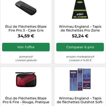
Étui de Fléchettes Blaze
Winmau England – Tapis
Fire Pro 3 - Case Gris
de fléchettes Pro Zone
Pratique et Élégant
Essential – PVC
34,59 €
52,24 €
Voir l'offre
Comparer 6 prix
pixmania.fr
amazon-marketplace.fr
Livraison gratuite
Livraison à 14,30 €
Étui de Fléchettes Blaze
Winmau England – Tapis
Pro 6 Fire - Rouge, Pratique
de fléchettes Outshot Soft-
et Élégant
Feel