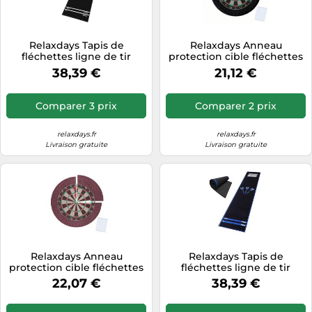
Tablettes tactiles
Tondeuses cheveux & barbe
Relaxdays Tapis de
Relaxdays Anneau
fléchettes ligne de tir
protection cible fléchettes
Téléphonie
4 pcs
38,39 €
21,12 €
Téléviseurs
Télévision & vidéo
Comparer 3 prix
Comparer 2 prix
Électroménager
relaxdays.fr
relaxdays.fr
Livraison gratuite
Livraison gratuite
Relaxdays Anneau
Relaxdays Tapis de
protection cible fléchettes
fléchettes ligne de tir
4 pcs
22,07 €
38,39 €