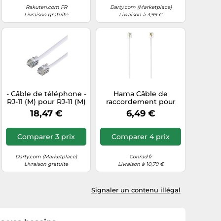
Rakuten.com FR
Darty.com (Marketplace)
Livraison gratuite
Livraison à 3,99 €
- Câble de téléphone -
Hama Câble de
RJ-11 (M) pour RJ-11 (M)
raccordement pour
- 10 m - blanc
téléphone analogique
18,47 €
6,49 €
RJ11 mâle 6P4C 10 m
blanc
Comparer 3 prix
Comparer 4 prix
Darty.com (Marketplace)
Conrad.fr
Livraison gratuite
Livraison à 10,79 €
Signaler un contenu illégal