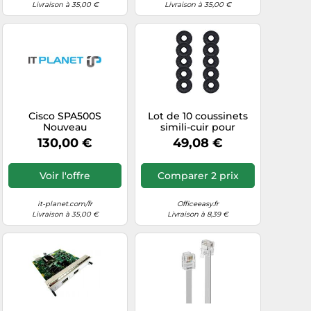
Livraison à 35,00 €
Livraison à 35,00 €
Cisco SPA500S
Lot de 10 coussinets
Nouveau
simili-cuir pour
GN2000, BIZ 1900 et
130,00 €
49,08 €
BIZ 1500
Voir l'offre
Comparer 2 prix
it-planet.com/fr
Officeeasy.fr
Livraison à 35,00 €
Livraison à 8,39 €