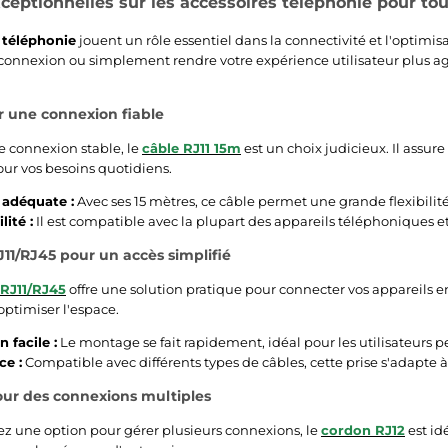
xceptionnelles sur les accessoires téléphonie pour to
 téléphonie
jouent un rôle essentiel dans la connectivité et l'optimis
 connexion ou simplement rendre votre expérience utilisateur plus agr
r une connexion fiable
e connexion stable, le
câble RJ11 15m
est un choix judicieux. Il assur
ur vos besoins quotidiens.
adéquate :
Avec ses 15 mètres, ce câble permet une grande flexibilité 
ité :
Il est compatible avec la plupart des appareils téléphoniques
J11/RJ45 pour un accès simplifié
 RJ11/RJ45
offre une solution pratique pour connecter vos appareils en
optimiser l'espace.
n facile :
Le montage se fait rapidement, idéal pour les utilisateurs 
ce :
Compatible avec différents types de câbles, cette prise s'adapte à
our des connexions multiples
ez une option pour gérer plusieurs connexions, le
cordon RJ12
est id