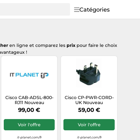
Catégories
cher
en ligne et comparez les
prix
pour faire le choix
avantageux !
Cisco CAB-ADSL-800-
Cisco CP-PWR-CORD-
RJ11 Nouveau
UK Nouveau
99,00 €
59,00 €
Voir l'offre
Voir l'offre
it-planet.com/fr
it-planet.com/fr