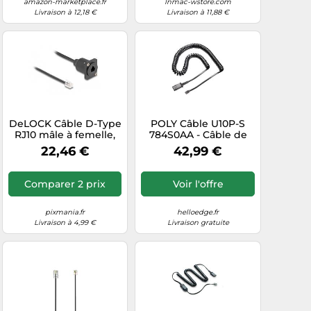
amazon-marketplace.fr
Inmac-wstore.com
Livraison à 12,18 €
Livraison à 11,88 €
DeLOCK Câble D-Type
POLY Câble U10P-S
RJ10 mâle à femelle,
784S0AA - Câble de
noir, 30 cm
connexion directe,
22,46 €
42,99 €
noir, poids 67g,
dimensions
emballage
Comparer 2 prix
Voir l'offre
260x20x170mm
pixmania.fr
helloedge.fr
Livraison à 4,99 €
Livraison gratuite