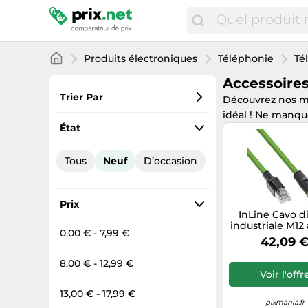
Produits électroniques
Téléphonie
Té
Accessoire
Trier Par
Découvrez nos me
idéal ! Ne manqu
Préférés
État
Prix croissant
Tous
Neuf
D’occasion
Prix total
Prix décroissant
Prix
InLine Cavo di
industriale M12 
0,00 € - 7,99 €
con codice D 
42,09 
PUR 2m
8,00 € - 12,99 €
Voir l'offr
13,00 € - 17,99 €
pixmania.fr