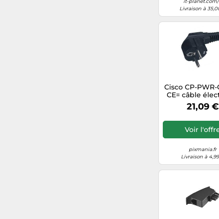
it-planet.com/
Livraison à 35,0
S-Conn
Screwfix.fr
1fodiscount.com
shein.com (FR)
Sobrico.com
Cisco CP-PWR
CE= câble élec
Noir 2,5 m Co
visunext.fr
21,09 €
C13 CEE7/
Voir l'offr
pixmania.fr
Livraison à 4,9