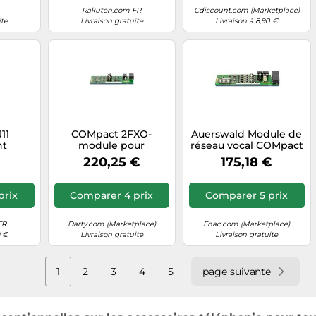
Rakuten.com FR
Cdiscount.com (Marketplace)
ite
Livraison gratuite
Livraison à 8,90 €
11
COMpact 2FXO-
Auerswald Module de
nt
module pour
réseau vocal COMpact
5000/5000R, 90132 -
4FXS, Format AIM,
220,25 €
175,18 €
aussi s'adapte
pour COMpact
COMpact 4000,
5000/5000R
Produktklasse C
prix
Comparer 4 prix
Comparer 5 prix
FR
Darty.com (Marketplace)
Fnac.com (Marketplace)
9 €
Livraison gratuite
Livraison gratuite
1
2
3
4
5
page suivante