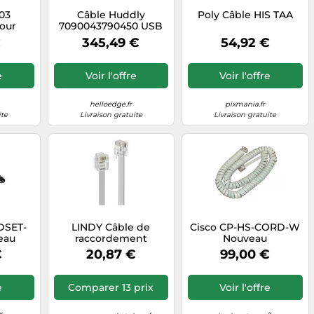
-03
Câble Huddly
Poly Câble HIS TAA
pour
7090043790450 USB
ettes
3.2 Gen 1 (3.1 Gen 1)
€
345,49 €
54,92 €
de
10m, connecteurs USB
ne
A mâle/femelle, débit
5 Gbit/s, noir, 5V/0.9A,
e
Voir l'offre
Voir l'offre
diamètre 3mm
helloedge.fr
pixmania.fr
ite
Livraison gratuite
Livraison gratuite
DSET-
LINDY Câble de
Cisco CP-HS-CORD-W
eau
raccordement
Nouveau
téléphone analogique
€
20,87 €
99,00 €
RJ12 mâle–mâle 6P6C
15 m gris
e
Comparer 13 prix
Voir l'offre