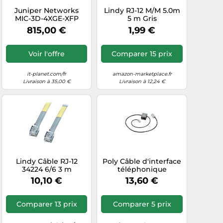
Juniper Networks
Lindy RJ-12 M/M 5.0m
MIC-3D-4XGE-XFP
5 m Gris
Nouveau
815,00 €
1,99 €
Voir l'offre
Comparer 15 prix
it-planet.com/fr
amazon-marketplace.fr
Livraison à 35,00 €
Livraison à 12,24 €
Lindy Câble RJ-12
Poly Câble d'interface
34224 6/6 3 m
téléphonique
85R57AA Noir
10,10 €
13,60 €
Comparer 13 prix
Comparer 5 prix