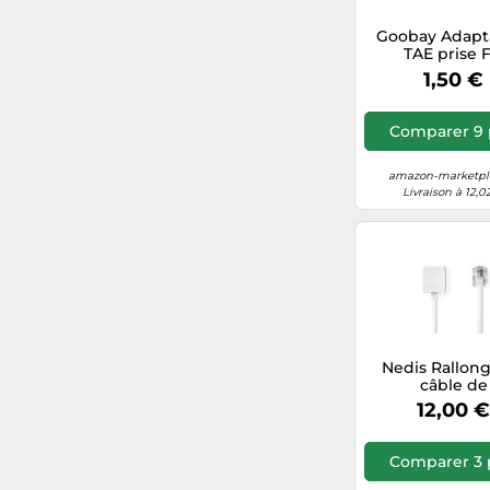
Goobay Adapt
TAE prise F
connecteur 
1,50 €
(6P4C)
Comparer 9 
amazon-marketpla
Livraison à 12,0
Nedis Rallon
câble de
télécommunic
12,00 
TCGP90205WT10
mâle - RJ11 fem
m plat bla
Comparer 3 