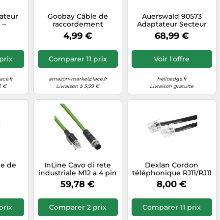
ateur
Goobay Câble de
Auerswald 90573
 –
raccordement
Adaptateur Secteur
RJ11
modulaire 50318 –
230V vers 40V 0.35A
4,99 €
68,99 €
Noir, 6 m
Noir - 3m Câble -
Téléphones COMfortel
2500/2600/3200/3500/36
prix
Comparer 11 prix
Voir l'offre
IP
ce.fr
amazon-marketplace.fr
helloedge.fr
2 €
Livraison à 5,99 €
Livraison gratuite
ge de
InLine Cavo di rete
Dexlan Cordon
industriale M12 a 4 pin
téléphonique RJ11/RJ11
ation
con codice D a RJ45
noir 30 m
€
59,78 €
8,00 €
0 RJ11
PUR 5m
elle 10
nc
prix
Comparer 2 prix
Comparer 11 prix