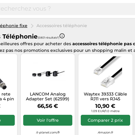
léphonie fixe
Accessoires téléphonie
s Téléphonie
(5 801 résultats*)
illeures offres pour acheter des
accessoires téléphonie
pas 
ez pas nos promotions exclusives pour un shopping malin et 
 rete
LANCOM Analog
Waytex 39333 Câble
a 4 pin
Adapter Set (62599)
RJ11 vers RJ45
a RJ45
Nouveau
mâle/mâle longueur
€
66,56 €
10,90 €
10m Câble
1.09 EUR/1.0 mètre
téléphonique plat
pour Modem Routeur
e
Voir l'offre
Comparer 2 prix
Box ADSL Internet
it-planet.com/fr
Amazon.fr