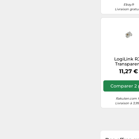
Ebay.fr
Livraison gratu
LogiLink RJ
Transpare
11,27 €
Comparer 2 
Rakuten.com 
Livraison à 3,9