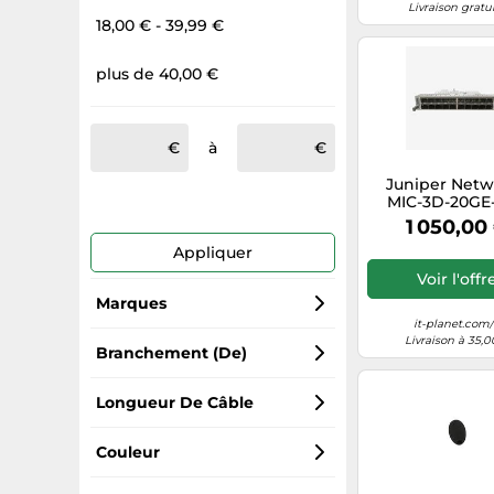
Livraison gratu
18,00 € - 39,99 €
plus de 40,00 €
à
Juniper Netw
MIC-3D-20GE
Nouveau
1 050,00
Appliquer
Voir l'offr
Marques
it-planet.com/
Livraison à 35,0
InLine
Branchement (de)
Goobay
RJ-11
Longueur De Câble
Hama
RJ-45
3
Couleur
Dexlan