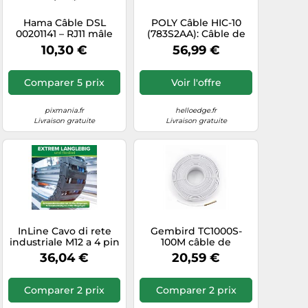
Hama Câble DSL
POLY Câble HIC-10
00201141 – RJ11 mâle
(783S2AA): Câble de
6P4C vers RJ45 mâle
connexion directe,
10,30 €
56,99 €
8P4C – 3 m Noir
connecteurs RJ-9
mâle vers mâle, noir,
00
dimensions colis
Comparer 5 prix
Voir l'offre
135x100x50mm, poids
121g
pixmania.fr
helloedge.fr
Livraison gratuite
Livraison gratuite
InLine Cavo di rete
Gembird TC1000S-
industriale M12 a 4 pin
100M câble de
con codice D a RJ45
téléphone Blanc
36,04 €
20,59 €
PUR 1m
Comparer 2 prix
Comparer 2 prix