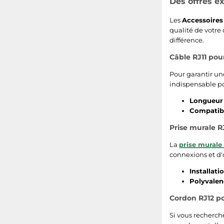
Des offres e
Les
Accessoires
qualité de votre
différence.
Câble RJ11 pou
Pour garantir un
indispensable po
Longueur 
Compatibil
Prise murale R
La
prise murale
connexions et d'
Installatio
Polyvalen
Cordon RJ12 p
Si vous recherch