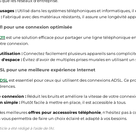
 que les réseaux d'entreprise.
usages :
Utilisé dans les systèmes téléphoniques et informatiques, il e
:
Fabriqué avec des matériaux résistants, il assure une longévité app
11 pour une connexion optimisée
J11
est une solution efficace pour partager une ligne téléphonique e
votre connexion.
utilisation :
Connectez facilement plusieurs appareils sans complici
d'espace :
Évitez d'avoir de multiples prises murales en utilisant un 
DSL pour une meilleure expérience Internet
ADSL
est essentiel pour ceux qui utilisent des connexions ADSL. Ce pro
férences.
e connexion :
Réduit les bruits et améliore la vitesse de votre connexi
on simple :
Plutôt facile à mettre en place, il est accessible à tous.
des meilleures
offres pour accessoires téléphonie
, n'hésitez pas à 
 vous permettra de faire un choix éclairé et adapté à vos besoins.
cle a été rédigé à l'aide de l'AI.