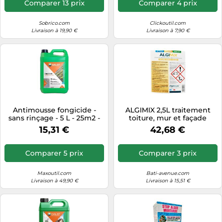
Comparer 13 prix
Comparer 4 prix
Sobrico.com
Clickoutil.com
Livraison à 19,90 €
Livraison à 7,90 €
Antimousse fongicide -
ALGIMIX 2,5L traitement
sans rinçage - 5 L - 25m2 -
toiture, mur et façade
PE DALEP
ALGIMOUSS concentré à
15,31 €
42,68 €
diluer 014006
Comparer 5 prix
Comparer 3 prix
Maxoutil.com
Bati-avenue.com
Livraison à 49,90 €
Livraison à 15,51 €