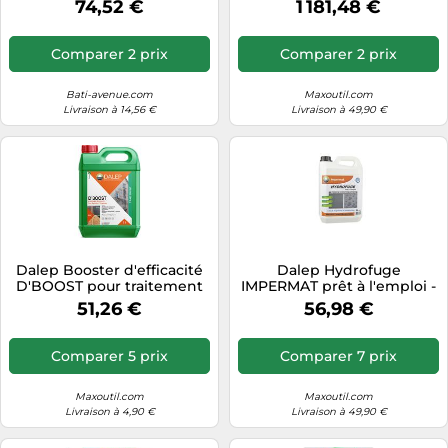
74,52 €
1 181,48 €
Comparer 2 prix
Comparer 2 prix
Bati-avenue.com
Maxoutil.com
Livraison à 14,56 €
Livraison à 49,90 €
Dalep Booster d'efficacité
Dalep Hydrofuge
D'BOOST pour traitement
IMPERMAT prêt à l'emploi -
anti-dépôts verts 5 L
Bidon 5 L - 1.02.0021.03
51,26 €
56,98 €
Comparer 5 prix
Comparer 7 prix
Maxoutil.com
Maxoutil.com
Livraison à 4,90 €
Livraison à 49,90 €