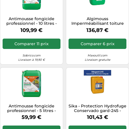
Tablettes tactiles
Tondeuses cheveux & barbe
Antimousse fongicide
Algimouss
professionnel - 10 litres -
Imperméabilisant toiture
Téléphonie
160m2 - Dalep 2100 DALEP
Algifuge 15 L - 47005
109,99 €
136,87 €
Téléviseurs
Télévision & vidéo
Comparer 11 prix
Comparer 6 prix
Électroménager
Sobrico.com
Maxoutil.com
Livraison à 19,90 €
Livraison gratuite
Antimousse fongicide
Sika - Protection Hydrofuge
professionnel - 5 litres -
Conservado gard-245 -
80m2 - Dalep 2100 DALEP
Incolore 5 l - Incolore
59,99 €
101,43 €