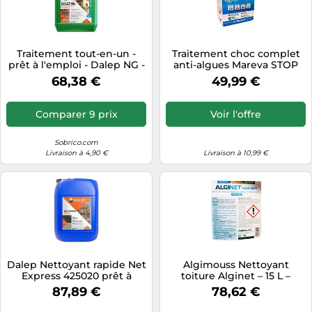
Traitement tout-en-un -
Traitement choc complet
prêt à l'emploi - Dalep NG -
anti-algues Mareva STOP
30L DALEP
Algue Moutarde
68,38 €
49,99 €
Comparer 9 prix
Voir l'offre
Sobrico.com
Livraison à 4,90 €
Livraison à 10,99 €
Dalep Nettoyant rapide Net
Algimouss Nettoyant
Express 425020 prêt à
toiture Alginet – 15 L –
l'emploi Bidon 20 L
084002
87,89 €
78,62 €