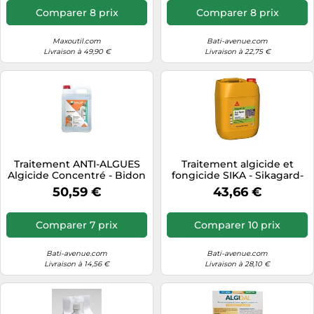
Comparer 8 prix
Comparer 8 prix
Maxoutil.com
Bati-avenue.com
Livraison à 49,90 €
Livraison à 22,75 €
Traitement ANTI-ALGUES
Traitement algicide et
Algicide Concentré - Bidon
fongicide SIKA - Sikagard-
5 L DALEP - 1.01.0009.03
130 Stop Algues Pro - 20L
50,59 €
43,66 €
Comparer 7 prix
Comparer 10 prix
Bati-avenue.com
Bati-avenue.com
Livraison à 14,56 €
Livraison à 28,10 €