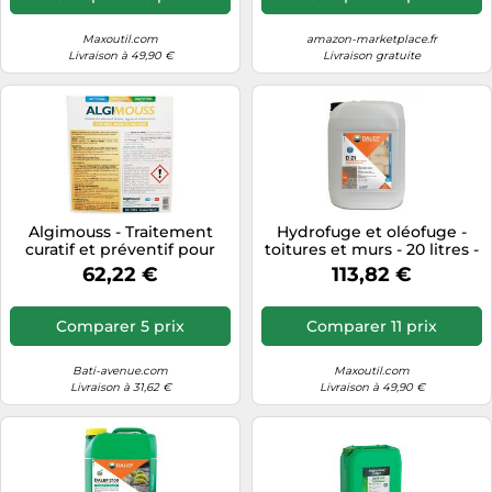
Informatique
Vélos
Taille-haies
Jeux électroniques
Maxoutil.com
amazon-marketplace.fr
Vélos biking
Livraison à 49,90 €
Livraison gratuite
Techniques de mesure
Lave-linge
Vêtements de sport
Textiles de maison
Machines à coudre
Équipement outdoor
Tondeuses
Montres connectées
Tronçonneuses
Médias
Tuyaux d'arrosage
Objectifs photo
Algimouss - Traitement
Hydrofuge et oléofuge -
Éclairage
Ordinateurs portables
curatif et préventif pour
toitures et murs - 20 litres -
toiture, mur et façade - 30 L
D21 DALEP
Éviers
62,22 €
113,82 €
Photo
(001004)
Plaques de cuisson
Comparer 5 prix
Comparer 11 prix
Reflex numériques
Bati-avenue.com
Maxoutil.com
Robots de cuisine
Livraison à 31,62 €
Livraison à 49,90 €
Réfrigérateurs
Smartphones
Sèche-linge