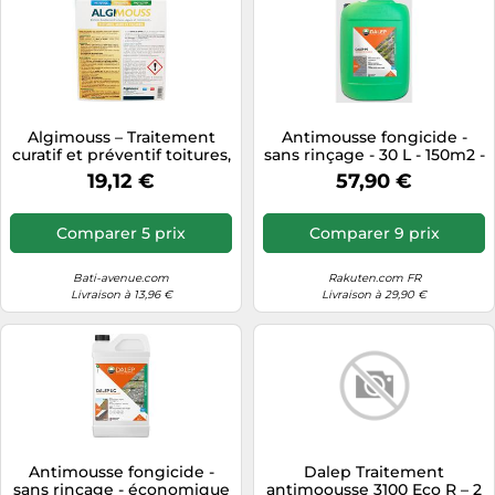
Algimouss – Traitement
Antimousse fongicide -
curatif et préventif toitures,
sans rinçage - 30 L - 150m2 -
murs et façades – 5 L
Batimouste PE DALEP
19,12 €
57,90 €
(001003)
Comparer 5 prix
Comparer 9 prix
Bati-avenue.com
Rakuten.com FR
Livraison à 13,96 €
Livraison à 29,90 €
Antimousse fongicide -
Dalep Traitement
sans rinçage - économique
antimoousse 3100 Eco R – 2