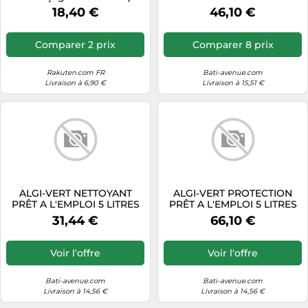
- 1 L - UC DALEP
en 1 fongicide et
18,40 €
46,10 €
imperméabilisant
concentré 1 L
Comparer 2 prix
Comparer 8 prix
Rakuten.com FR
Bati-avenue.com
Livraison à 6,90 €
Livraison à 15,51 €
ALGI-VERT NETTOYANT
ALGI-VERT PROTECTION
PRÊT A L'EMPLOI 5 LITRES
PRÊT A L'EMPLOI 5 LITRES
198001
199001
31,44 €
66,10 €
Voir l'offre
Voir l'offre
Bati-avenue.com
Bati-avenue.com
Livraison à 14,56 €
Livraison à 14,56 €