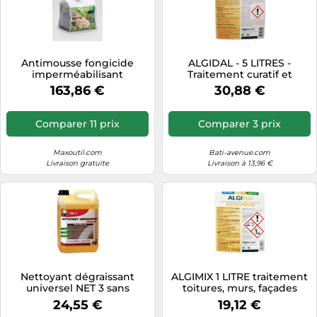
Antimousse fongicide
ALGIDAL - 5 LITRES -
imperméabilisant
Traitement curatif et
concentré - Dalep 3100 Eco
préventif dallages, sols
163,86 €
30,88 €
R 5L DALEP
exterieurs ALGIMOUSS -
003003
Comparer 11 prix
Comparer 3 prix
Maxoutil.com
Bati-avenue.com
Livraison gratuite
Livraison à 13,96 €
Nettoyant dégraissant
ALGIMIX 1 LITRE traitement
universel NET 3 sans
toitures, murs, façades
rinçage DALEP - Bidon 5L -
Concentré à diluer
24,55 €
19,12 €
405005
ALGIMOUSS 014001