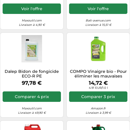
Voir l'offre
Voir l'offre
Maxoutil.com
Bati-avenue.com
Livraison à 4,90 €
Livraison à 15,51 €
Dalep Bidon de fongicide
COMPO Vinaigre bio - Pour
ECO-R PE
éliminer les mauvaises
herbes - 100% naturel - 3 l
97,78 €
14,72 €
pour 500 m² - Jaune
4.91 EUR/1.0 l
Comparer 4 prix
Comparer 3 prix
Maxoutil.com
Amazon.fr
Livraison à 49,90 €
Livraison à 3,99 €