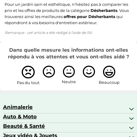
Pour un jardin sain et esthétique, n'hésitez pas à comparer les
prix et les offres de produits de la catégorie
Désherbants
. Vous
trouverez ainsi les meilleures
offres pour Désherbants
qui
répondront à vos besoins d'entretien extérieur.
Remarque : cet article a été rédigé à l'aide de l'AI.
Dans quelle mesure les informations ont-elles
répondu à vos attentes et vous ont-elles aidé ?
Neutre
Beaucoup
Pas du tout
Animalerie
Auto & Moto
Abris pour animaux sauvages
Aquariophilie
Beauté & Santé
Accessoires auto
Colliers GPS
Attelage & portage
Jeux vidéo & Jouets
Alimentation bébé