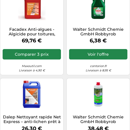
Facadex Anti-algues -
Walter Schmidt Chemie
Algicide pour toitures,
GmbH Robbyrob
façade, terrasses - Bidon 5 L
Détachant de verdure prêt
69,76 €
6,38 €
- AEXALT - AM402
à l’emploi 5L Quantité:1
Comparer 3 prix
Voir l'offre
Maxoutil.com
contorion.fr
Livraison à 4,90 €
Livraison à 8,95 €
Dalep Nettoyant rapide Net
Walter Schmidt Chemie
Express – anti-lichen prêt à
GmbH Robbyrob
l'emploi 5 L
Concentré éliminateur de
26,30 €
38,48 €