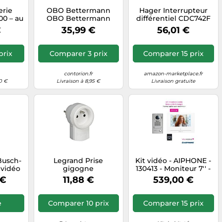
rie
OBO Bettermann
Hager Interrupteur
0 – au
OBO Bettermann
différentiel CDC742F
V
Goulotte murale et
2P 40A 30mA Type AC
€
35,99 €
56,01 €
plafond sans
bipolaire vis
couvercle 60 × 150
mm, PVC
prix
Comparer 3 prix
Comparer 15 prix
WDK60150RW
Quantité:2
contorion.fr
amazon-marketplace.fr
0 €
Livraison à 8,95 €
Livraison gratuite
Busch-
Legrand Prise
Kit vidéo - AIPHONE -
 vidéo
gigogne
130413 - Moniteur 7'' -
voies
Wi-Fi intégré -
 €
11,88 €
539,00 €
-03
Appairage 8 appareils
1
e
Comparer 10 prix
Comparer 15 prix