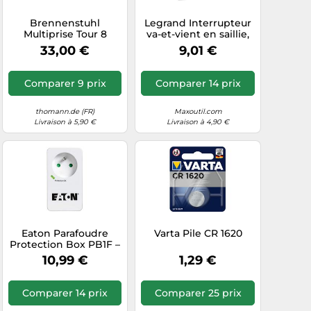
Brennenstuhl
Legrand Interrupteur
Multiprise Tour 8
va-et-vient en saillie,
prises orientées 45° +
appareillage complet
33,00 €
9,01 €
2 USB A + 1 USB-C PD
blanc
2 m Noir
Comparer 9 prix
Comparer 14 prix
thomann.de (FR)
Maxoutil.com
Livraison à 5,90 €
Livraison à 4,90 €
Eaton Parafoudre
Varta Pile CR 1620
Protection Box PB1F –
1 prise
10,99 €
1,29 €
Comparer 14 prix
Comparer 25 prix