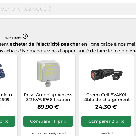
296 976 résultats*)
ment
acheter de l'électricité
pas cher
en ligne grâce à nos mei
 achats ! Ne manquez pas l'opportunité de faire le plein d'éner
micro-
Prise Green'up Access
Green Cell EVAK01
2609
3,2 kVA IP66 fixation
câble de chargement
-
saillie (090471)
de véhicules
€
89,90 €
24,30 €
ol
électriques Noir Type 1
ahoma
Schuko 3 0,4 m
prix
Comparer 11 prix
Comparer 3 prix
amazon-marketplace.fr
senetic.fr