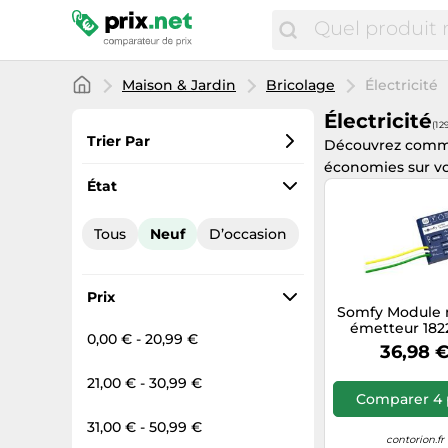
Maison & Jardin
Bricolage
Électricité
Électricité
(1 
Trier Par
Découvrez com
économies sur vos
Préférés
État
Prix croissant
Tous
Neuf
D’occasion
Prix total
Prix décroissant
Prix
Somfy Module 
émetteur 182
0,00 € - 20,99 €
IZYMO IO
36,98 
homecontr
Compatible T
21,00 € - 30,99 €
Comparer 4 
31,00 € - 50,99 €
contorion.fr