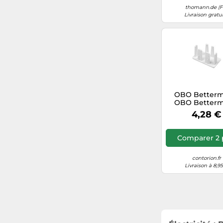
thomann.de (F
Livraison gratu
OBO Better
OBO Better
Embout d
4,28 €
terminaison
HE15030RW Quan
Comparer 2 
contorion.fr
Livraison à 8,9