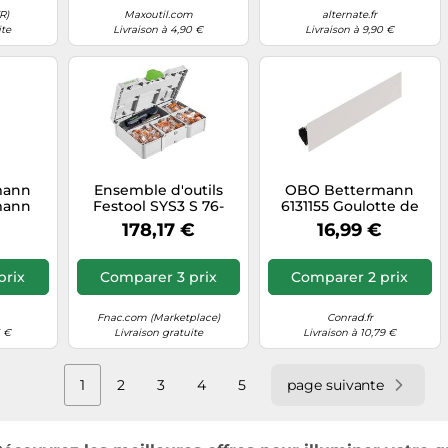
R)
Maxoutil.com
alternate.fr
ite
Livraison à 4,90 €
Livraison à 9,90 €
mann
Ensemble d'outils
OBO Bettermann
mann
Festool SYS3 S 76-
6131155 Goulotte de
e
WAGO-Set
câble (L x l x H) 2000 x
178,17 €
16,99 €
 WDK
35 x 35 mm 1 pc(s)
tité:1
blanc
prix
Comparer 3 prix
Comparer 2 prix
Fnac.com (Marketplace)
Conrad.fr
5 €
Livraison gratuite
Livraison à 10,79 €
1
2
3
4
5
page suivante