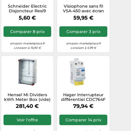
Schneider Electric
Visiophone sans fil
Disjoncteur Resi9
VSA-450 avec écran
R9F23125 1P 25A
IPS - coloris blanc
5,60 €
59,95 €
Courbe B 6kA
[Somikon]
Comparer 8 prix
Comparer 3 prix
amazon-marketplace.fr
amazon-marketplace.fr
Livraison à 16,90 €
Livraison à 5,99 €
Hensel Mi Dividers
Hager Interrupteur
kWh Meter Box (vide)
différentiel CDC764F
- MI 2300
63 A 30 mA Type AC
281,40 €
79,94 €
230 V
Voir l'offre
Comparer 14 prix