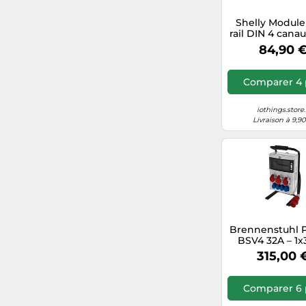
Shelly Module
rail DIN 4 cana
avec mesure
84,90 
consommatio
écran
Comparer 4 
iothings.store.
Livraison à 9,9
Brennenstuhl 
BSV4 32A – 1x
2x16A
315,00 
Comparer 6 