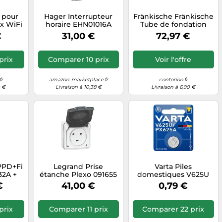
 pour
Hager Interrupteur
Fränkische Fränkische
ux WiFi
horaire EHN01016A
Tube de fondation
 de
230V sans réserve
noire Furowell
€
31,00 €
72,97 €
n et
NW350/800 Quantité:1
prix
Comparer 10 prix
Voir l'offre
fr
amazon-marketplace.fr
contorion.fr
0 €
Livraison à 10,38 €
Livraison à 6,90 €
PPD+Fi
Legrand Prise
Varta Piles
32A +
étanche Plexo 091655
domestiques V625U
2P+T 20A IP55 saillie
€
41,00 €
0,79 €
gris complet
prix
Comparer 11 prix
Comparer 22 prix