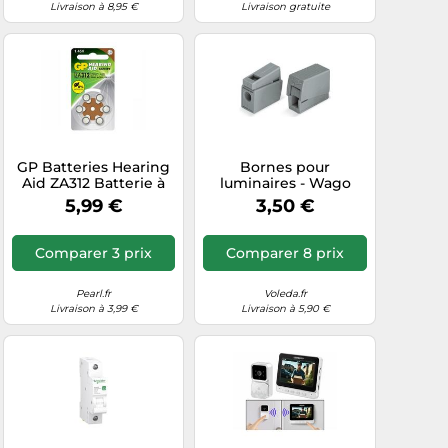
Livraison à 8,95 €
Livraison gratuite
GP Batteries Hearing
Bornes pour
Aid ZA312 Batterie à
luminaires - Wago
usage unique PR41
224-101
5,99 €
3,50 €
Zinc-Air
Comparer 3 prix
Comparer 8 prix
Pearl.fr
Voleda.fr
Livraison à 3,99 €
Livraison à 5,90 €