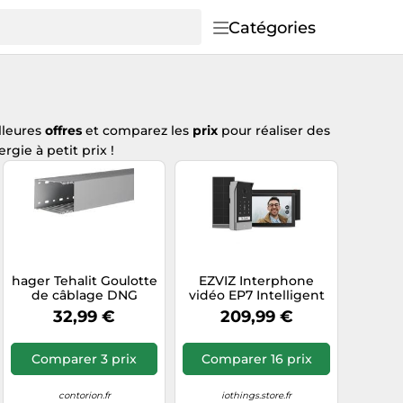
Catégories
lleures
offres
et comparez les
prix
pour réaliser des
gie à petit prix !
hager Tehalit Goulotte
EZVIZ Interphone
de câblage DNG
vidéo EP7 Intelligent
100075 gr Quantité:2
32,99 €
209,99 €
Comparer 3 prix
Comparer 16 prix
contorion.fr
iothings.store.fr