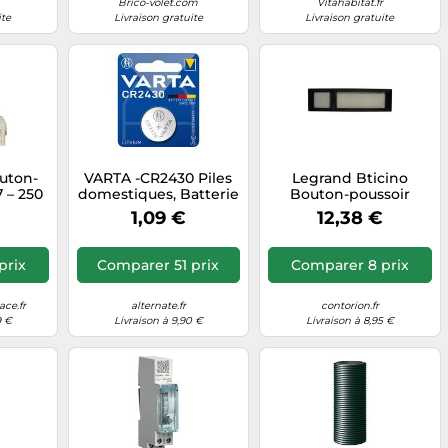
Brico-volet.com
Vitahabitat.fr
ite
Livraison gratuite
Livraison gratuite
uton-
VARTA -CR2430 Piles
Legrand Bticino
 – 250
domestiques, Batterie
Bouton-poussoir
l – 1
encastrable SCHW 3
1,09 €
12,38 €
Noir 3N
prix
Comparer 51 prix
Comparer 8 prix
ce.fr
alternate.fr
contorion.fr
9 €
Livraison à 9,90 €
Livraison à 8,95 €