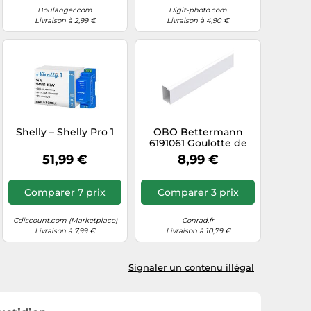
Boulanger.com
Digit-photo.com
Livraison à 2,99 €
Livraison à 4,90 €
Shelly – Shelly Pro 1
OBO Bettermann
6191061 Goulotte de
câble (L x l x H) 2000 x
51,99 €
8,99 €
40 x 25 mm 1 pc(s)
blanc pur
Comparer 7 prix
Comparer 3 prix
Cdiscount.com (Marketplace)
Conrad.fr
Livraison à 7,99 €
Livraison à 10,79 €
Signaler un contenu illégal