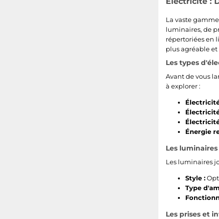
Électricité :
La vaste gamme d
luminaires, de pr
répertoriées en 
plus agréable et
Les types d'éle
Avant de vous lan
à explorer :
Électricit
Électricit
Électricité
Énergie r
Les luminaires 
Les luminaires j
Style :
Opte
Type d'am
Fonctionna
Les prises et i