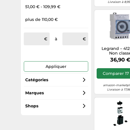
Livraison à 8,9
51,00 € - 109,99 €
plus de 110,00 €
à
Legrand – 412
Non class
36,90 
Appliquer
Comparer 17 
Catégories
amazon-marketpla
Livraison à 17,9
Installation électrique
Marques
Schneider Electric
Relais électriques
Shops
Legrand
Interrupteurs
Fnac.com