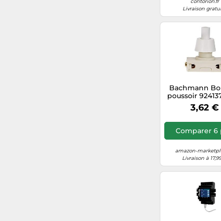
contorion.fr
Livraison gratu
Rehau
Kimexinternational.com
GROHE
fr.trotec.com/shop/
absulo.fr (FR)
Bachmann Bo
poussoir 924137
V 2 A – à rappe
3,62 €
pc(s)
Comparer 6 
amazon-marketpla
Livraison à 17,9