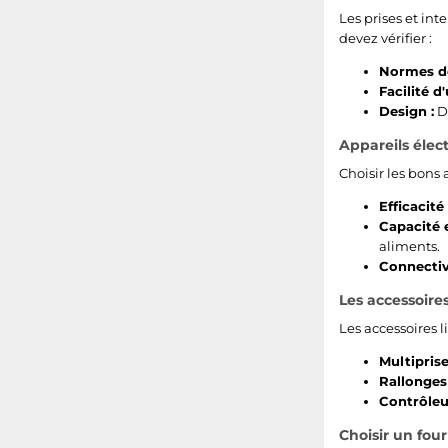
Les prises et int
devez vérifier :
Normes de
Facilité d'
Design :
D
Appareils élec
Choisir les bons
Efficacité
Capacité e
aliments.
Connectivi
Les accessoires
Les accessoires l
Multiprise
Rallonges 
Contrôleur
Choisir un four