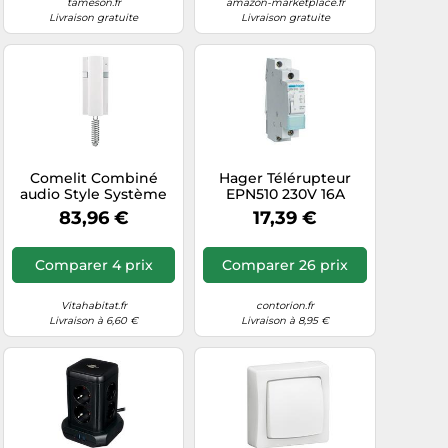
tameson.fr
amazon-marketplace.fr
Livraison gratuite
Livraison gratuite
Comelit Combiné
Hager Télérupteur
audio Style Système
EPN510 230V 16A
Simplebus 2 2638
unipolaire 1F
83,96 €
17,39 €
Comparer 4 prix
Comparer 26 prix
Vitahabitat.fr
contorion.fr
Livraison à 6,60 €
Livraison à 8,95 €