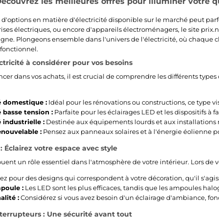
 Découvrez les meilleures offres pour illuminer votre 
'options en matière d'électricité disponible sur le marché peut parf
ises électriques, ou encore d'appareils électroménagers, le site prix.
ligne. Plongeons ensemble dans l'univers de l'électricité, où chaque 
 fonctionnel.
ctricité à considérer pour vos besoins
cer dans vos achats, il est crucial de comprendre les différents types d
é domestique :
Idéal pour les rénovations ou constructions, ce type vis
é basse tension :
Parfaite pour les éclairages LED et les dispositifs à
 industrielle :
Destinée aux équipements lourds et aux installations
enouvelable :
Pensez aux panneaux solaires et à l'énergie éolienne p
: Éclairez votre espace avec style
ouent un rôle essentiel dans l'atmosphère de votre intérieur. Lors de 
z pour des designs qui correspondent à votre décoration, qu'il s'agi
poule :
Les LED sont les plus efficaces, tandis que les ampoules ha
lité :
Considérez si vous avez besoin d'un éclairage d'ambiance, fon
nterrupteurs : Une sécurité avant tout