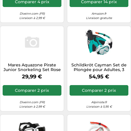
Comparer 4 prix
Comparer 14 prix
Diveinn.com (FR)
Amazon.fr
Livraison à 2,99 €
Livraison gratuite
Mares Aquazone Pirate
Schildkröt Cayman Set de
Junior Snorkeling Set Rose
Plongée pour Adultes, 3
Enfants
Pièces - Masque, Tuba,
29,99 €
54,95 €
Palmes Réglables, Silicone,
Ajustement Parfait, Tout
Emballé dans Un Sac
Comparer 2 prix
Comparer 2 prix
Pratique, 940005
Diveinn.com (FR)
Alpiniste.fr
Livraison à 2,99 €
Livraison à 5,95 €