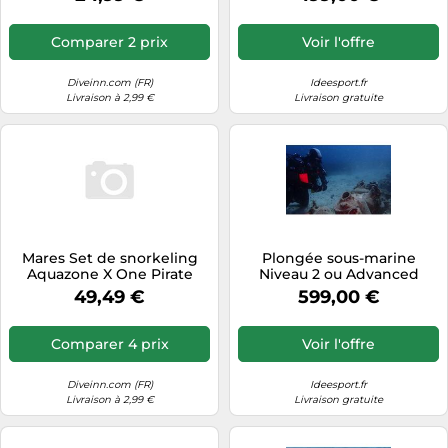
Comparer 2 prix
Voir l'offre
Diveinn.com (FR)
Ideesport.fr
Livraison à 2,99 €
Livraison gratuite
Mares Set de snorkeling
Plongée sous-marine
Aquazone X One Pirate
Niveau 2 ou Advanced
Bleu/Noir XS Enfants
Open Water à Marseille
49,49 €
599,00 €
Comparer 4 prix
Voir l'offre
Diveinn.com (FR)
Ideesport.fr
Livraison à 2,99 €
Livraison gratuite