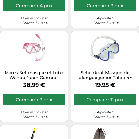
Comparer 4 prix
Comparer 3 prix
Diveinn.com (FR)
Alpiniste.fr
Livraison à 2,99 €
Livraison à 5,95 €
Mares Set masque et tuba
Schildkröt Masque de
Wahoo Neon Combo -
plongée junior Tahiti 4+
Masque silicone
Jeux de plage
38,99 €
19,95 €
confortable, tuba semi-sec
Bleu/Transparent
Adulte
Comparer 3 prix
Comparer 11 prix
Diveinn.com (FR)
Alpiniste.fr
Livraison à 2,99 €
Livraison à 5,95 €