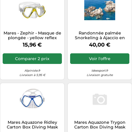
Mares - Zephir - Masque de
Randonnée palmée
plongée - yellow reflex
Snorkeling à Ajaccio en
Corse
15,96 €
40,00 €
Comparer 2 prix
Voir l'offre
Alpiniste.fr
Ideesport.fr
Livraison à 5,95 €
Livraison gratuite
Mares Aquazone Ridley
Mares Aquazone Trygon
Carton Box Diving Mask
Carton Box Diving Mask
Bleu
Bleu