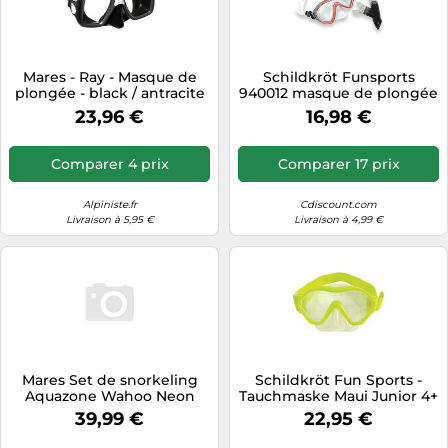
Mares - Ray - Masque de
Schildkröt Funsports
plongée - black / antracite
940012 masque de plongée
Noir, Rouge, Transparent
23,96 €
16,98 €
Adulte
Comparer 4 prix
Comparer 17 prix
Alpiniste.fr
Cdiscount.com
Livraison à 5,95 €
Livraison à 4,99 €
Mares Set de snorkeling
Schildkröt Fun Sports -
Aquazone Wahoo Neon
Tauchmaske Maui Junior 4+
Clair/Jaune
- Masque de plongée -
39,99 €
22,95 €
transparent yellow