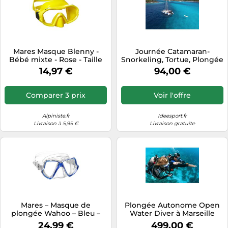
Mares Masque Blenny -
Journée Catamaran-
Bébé mixte - Rose - Taille
Snorkeling, Tortue, Plongée
unique (EU)
- Grande Anse d'Arlet,
14,97 €
94,00 €
Martinique
Comparer 3 prix
Voir l'offre
Alpiniste.fr
Ideesport.fr
Livraison à 5,95 €
Livraison gratuite
Mares – Masque de
Plongée Autonome Open
plongée Wahoo – Bleu –
Water Diver à Marseille
Unisexe Adulte
24,99 €
499,00 €