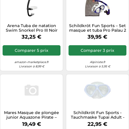
Arena Tuba de natation
Schildkröt Fun Sports – Set
Swim Snorkel Pro III Noir
masque et tuba Pro Palau 2
Taille unique
pièces Dry-Top silicone
32,25 €
39,95 €
bleu/noir
Comparer 5 prix
Comparer 3 prix
amazon-marketplace.fr
Alpiniste.fr
Livraison à 8,99 €
Livraison à 5,95 €
Mares Masque de plongée
Schildkröt Fun Sports -
junior Aquazone Pirate –
Tauchmaske Tupai Adult -
boîte carton – Rose
Masque de plongée -
19,49 €
22,95 €
transparent white