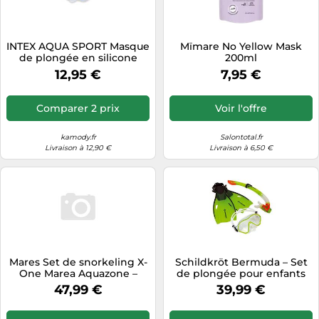
Tablettes tactiles
Tondeuses cheveux & barbe
INTEX AQUA SPORT Masque
Mïmare No Yellow Mask
de plongée en silicone
200ml
Téléphonie
55981
12,95 €
7,95 €
Téléviseurs
Télévision & vidéo
Comparer 2 prix
Voir l'offre
Électroménager
kamody.fr
Salontotal.fr
Livraison à 12,90 €
Livraison à 6,50 €
Mares Set de snorkeling X-
Schildkröt Bermuda – Set
One Marea Aquazone –
de plongée pour enfants
Blanc/Noir – S/M
(masque, tuba, palmes
47,99 €
39,99 €
réglables S/M 27-32)