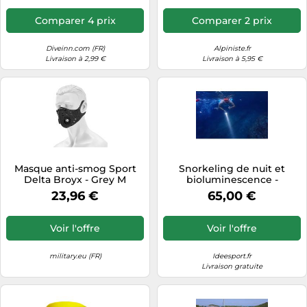
Comparer 4 prix
Comparer 2 prix
Diveinn.com (FR)
Alpiniste.fr
Livraison à 2,99 €
Livraison à 5,95 €
Masque anti-smog Sport
Snorkeling de nuit et
Delta Broyx - Grey M
bioluminescence -
Martinique
23,96 €
65,00 €
Voir l'offre
Voir l'offre
military.eu (FR)
Ideesport.fr
Livraison gratuite